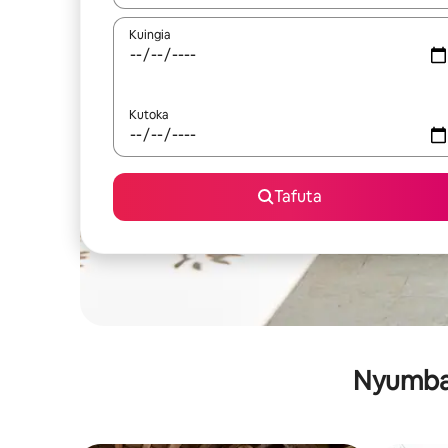
Kuingia
Kutoka
Tafuta
Nyumba 