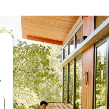
u
 vitufe vya vishale vya juu na chini au uchunguze kwa kugusa au kute