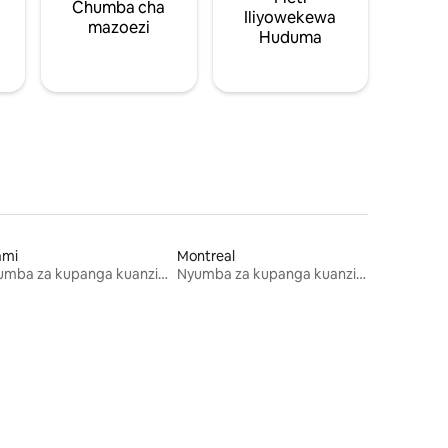
Chumba cha
Iliyowekewa
mazoezi
Huduma
ami
Montreal
Nyumba za kupanga kuanzia mwezi mmoja
Nyumba za kupanga kuanzia mwezi mmoja