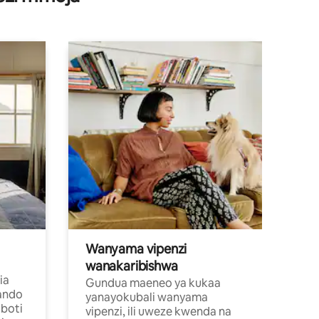
Wanyama vipenzi
wanakaribishwa
ia
Gundua maeneo ya kukaa
ando
yanayokubali wanyama
boti
vipenzi, ili uweze kwenda na