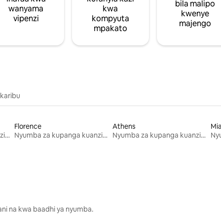
bila malipo
wanyama
kwa
kwenye
vipenzi
kompyuta
majengo
mpakato
 karibu
Florence
Athens
Mi
Nyumba za kupanga kuanzia mwezi mmoja
Nyumba za kupanga kuanzia mwezi mmoja
Nyumba za kupanga kuanzia mwezi mmoja
lani na kwa baadhi ya nyumba.