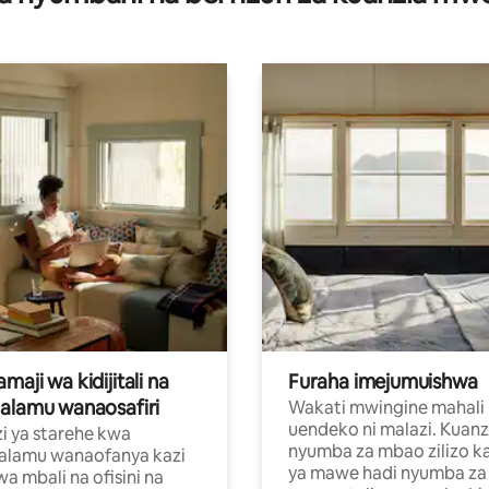
aji wa kidijitali na
Furaha imejumuishwa
alamu wanaosafiri
Wakati mwingine mahali
uendeko ni malazi. Kuanz
i ya starehe kwa
nyumba za mbao zilizo k
alamu wanaofanya kazi
ya mawe hadi nyumba za 
a mbali na ofisini na