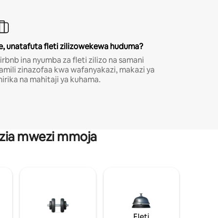
e, unatafuta fleti zilizowekewa huduma?
irbnb ina nyumba za fleti zilizo na samani
amili zinazofaa kwa wafanyakazi, makazi ya
hirika na mahitaji ya kuhama.
anzia mwezi mmoja
Fleti