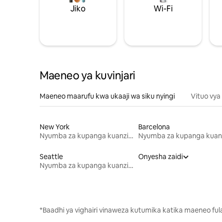
Jiko
Wi-Fi
Maeneo ya kuvinjari
Maeneo maarufu kwa ukaaji wa siku nyingi
Vituo vya
New York
Barcelona
Nyumba za kupanga kuanzia mwezi mmoja
Seattle
Onyesha zaidi
Nyumba za kupanga kuanzia mwezi mmoja
*Baadhi ya vighairi vinaweza kutumika katika maeneo fu