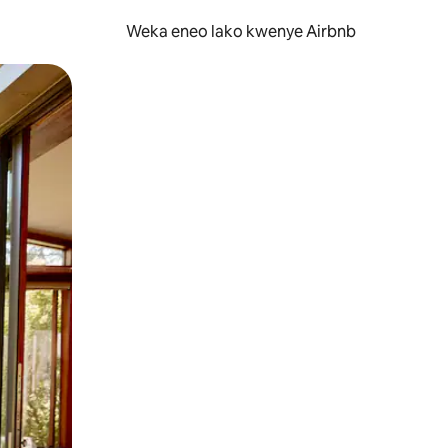
Weka eneo lako kwenye Airbnb
lezesha kidole kwenye ishara.