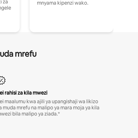
i za
mnyama kipenzi wako.
ngele
 muda mrefu
ei rahisi za kila mwezi
ei maalumu kwa ajili ya upangishaji wa likizo
a muda mrefu na malipo ya mara moja ya kila
wezi bila malipo ya ziada.*