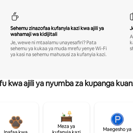
Sehemu zinazofaa kufanyia kazi kwa ajili ya
J
wahamaji wa kidijitali
A
Je, wewe ni mtaalamu unayesafiri? Pata
k
sehemu ya kukaa ya muda mrefu yenye Wi-Fi
s
ya kasi na sehemu mahususi za kufanyia kazi.
fu kwa ajili ya nyumba za kupanga ku
Meza ya
Maegesho ya
Inafaa kwa
kufanyia kazi