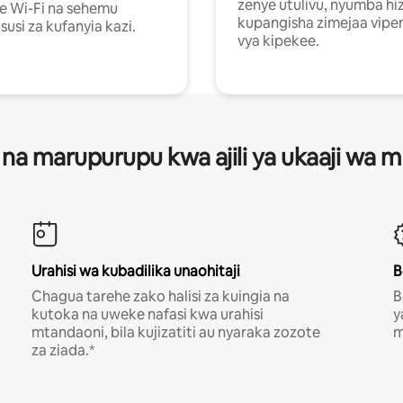
zenye utulivu, nyumba hiz
e Wi-Fi na sehemu
kupangisha zimejaa vipe
usi za kufanyia kazi.
vya kipekee.
 na marupurupu kwa ajili ya ukaaji wa
Urahisi wa kubadilika unaohitaji
B
Chagua tarehe zako halisi za kuingia na
B
kutoka na uweke nafasi kwa urahisi
y
mtandaoni, bila kujizatiti au nyaraka zozote
m
za ziada.*