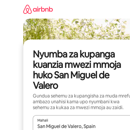
Ruka
kwenda
kwenye
maudhui
Nyumba za kupanga
kuanzia mwezi mmoja
huko San Miguel de
Valero
Gundua sehemu za kupangisha za muda mref
ambazo unahisi kama upo nyumbani kwa
sehemu za kukaa za mwezi mmoja au zaidi.
Mahali
Wakati matokeo yanapatikana, vinjari kwa kutumia