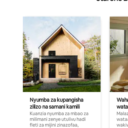
Nyumba za kupangisha
Waham
zilizo na samani kamili
wata
Kuanzia nyumba za mbao za
Malaz
milimani zenye utulivu hadi
wata
fleti za mijini zinazofaa,
wakiw