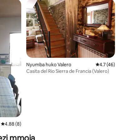
Nyumba huko Valero
Ukadiriaji wa wastani
4.7 (46)
Casita del Rio Sierra de Francia (Valero)
ini 27
Ukadiriaji wa wastani wa 4.88 kati ya 5, tathmini 8
4.88 (8)
wezi mmoja