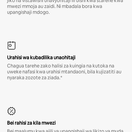
jiko na vistawishi unavyohitaji ili uishi kwa starehe kwa
mwezi mmoja au zaidi. Ni mbadala bora kwa
upangishaji mdogo.
Urahisi wa kubadilika unaohitaji
Chagua tarehe zako halisi za kuingia na kutoka na
uweke nafasi kwa urahisi mtandaoni, bila kujizatiti au
nyaraka zozote za ziada.*
Bei rahisi za kila mwezi
Bei maalumu kwa ajili ya upangishaji wa likizo ya muda