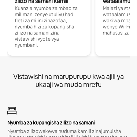
zilizo na samani kamili
wataalamu wa
Kuanzia nyumba za mbao za
Malazi ya star
milimani zenye utulivu hadi
wataalamu wan
fleti za mijini zinazofaa,
wakiwa mbali na
nyumba hizi za kupangisha
wenye Wi-Fi n
zilizo na samani zina
mahususi za kuf
vistawishi vyote vya
nyumbani.
Vistawishi na marupurupu kwa ajili ya
ukaaji wa muda mrefu
Nyumba za kupangisha zilizo na samani
Nyumba zilizowekewa huduma kamili zinajumuisha