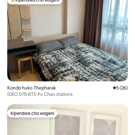
Kipendwa cha wageni
Kipendwa maarufu cha wageni
Kondo huko Thepharak
Ukadiriaji 
5 (26)
IDEO S115 BTS-Pu Chao stations
Kipendwa cha wageni
Kipendwa cha wageni