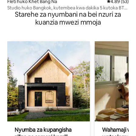
Fleti huko Khet Bang Na
Ukadiriaji wa 
4.89 (53)
Studio huko Bangkok, kutembea kwa dakika 5 kutoka BTS
Starehe za nyumbani na bei nzuri za
karibu na BITEC
kuanzia mwezi mmoja
Nyumba za kupangisha
Wahamaji wa ki