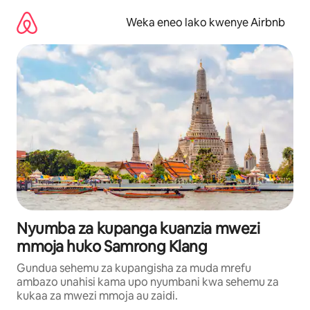
Ruka
kwenda
Weka eneo lako kwenye Airbnb
kwenye
maudhui
Nyumba za kupanga kuanzia mwezi
mmoja huko Samrong Klang
Gundua sehemu za kupangisha za muda mrefu
ambazo unahisi kama upo nyumbani kwa sehemu za
kukaa za mwezi mmoja au zaidi.