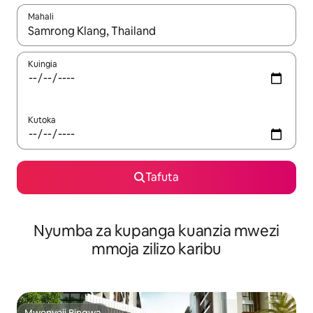
Mahali
Wakati matokeo yanapatikana, vinjari kwa kutumia vitufe vya v
Kuingia
Kutoka
Tafuta
Nyumba za kupanga kuanzia mwezi
mmoja zilizo karibu