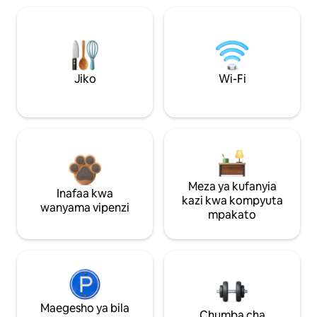
Jiko
Wi-Fi
Meza ya kufanyia
Inafaa kwa
kazi kwa kompyuta
wanyama vipenzi
mpakato
Maegesho ya bila
Chumba cha