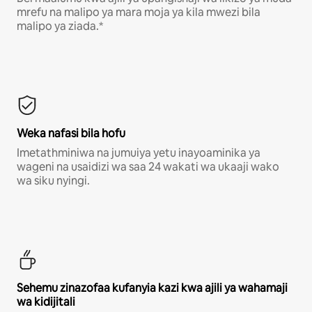
mrefu na malipo ya mara moja ya kila mwezi bila
malipo ya ziada.*
Weka nafasi bila hofu
Imetathminiwa na jumuiya yetu inayoaminika ya
wageni na usaidizi wa saa 24 wakati wa ukaaji wako
wa siku nyingi.
Sehemu zinazofaa kufanyia kazi kwa ajili ya wahamaji
wa kidijitali