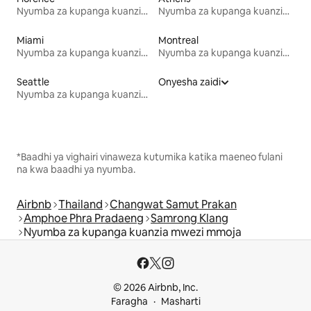
Nyumba za kupanga kuanzia mwezi mmoja
Nyumba za kupanga kuanzia mwezi mmoja
Miami
Montreal
Nyumba za kupanga kuanzia mwezi mmoja
Nyumba za kupanga kuanzia mwezi mmoja
Seattle
Onyesha zaidi
Nyumba za kupanga kuanzia mwezi mmoja
*Baadhi ya vighairi vinaweza kutumika katika maeneo fulani
na kwa baadhi ya nyumba.
Airbnb
Thailand
Changwat Samut Prakan
Amphoe Phra Pradaeng
Samrong Klang
Nyumba za kupanga kuanzia mwezi mmoja
© 2026 Airbnb, Inc.
Faragha
Masharti