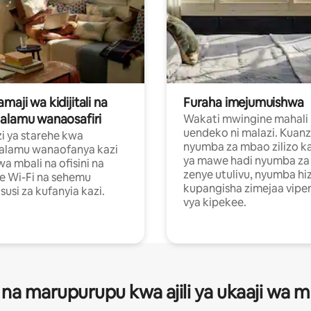
aji wa kidijitali na
Furaha imejumuishwa
alamu wanaosafiri
Wakati mwingine mahali
uendeko ni malazi. Kuanz
i ya starehe kwa
nyumba za mbao zilizo k
alamu wanaofanya kazi
ya mawe hadi nyumba za 
a mbali na ofisini na
zenye utulivu, nyumba hiz
e Wi-Fi na sehemu
kupangisha zimejaa vipe
usi za kufanyia kazi.
vya kipekee.
 na marupurupu kwa ajili ya ukaaji wa