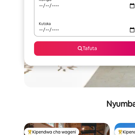
Kutoka
Tafuta
Nyumba 
Kipendwa cha wageni
Kipen
Kipendwa maarufu cha wageni
Kipendw