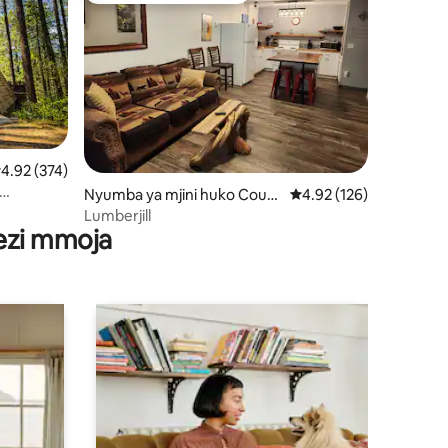
kadiriaji wa wastani wa 4.92 kati ya 5, tathmini 374
4.92 (374)
ni 235
Nyumba ya mjini huko Coun
Ukadiriaji wa wastani wa
4.92 (126)
cil
Lumberjill
wezi mmoja