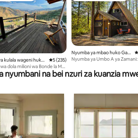
 4.98 kati ya 5, tathmini 133
Nyumba ya mbao huko Gard
U
en Valley
Nyumba ya Umbo A ya Zamani:
 kulala wageni huko
Ukadiriaji wa wastani wa 5 kati ya 5, tathmi
5 (235)
Chemchemi za Moto, Arcade,
d
a dola milioni wa Bonde la Mto
Muunganisho
a nyumbani na bei nzuri za kuanzia m
n