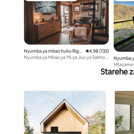
Nyumba ya mbao huko Riggi
Ukadiriaji wa wastani wa
4.98 (133)
ns
Nyumba ya Mbao ya 1% ya Juu ya Salmon
Nyumba ya
River - Mandhari Makubwa + Sitaha ya
White Bir
Mtazamo w
Futi 35
Starehe z
wa Salmo