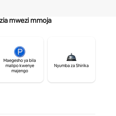
anzia mwezi mmoja
Maegesho ya bila
malipo kwenye
Nyumba za Shirika
majengo