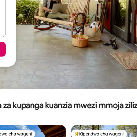
za kupanga kuanzia mwezi mmoja ziliz
dwa cha wageni
Kipendwa cha wageni
a maarufu cha wageni
Kipendwa maarufu cha wageni