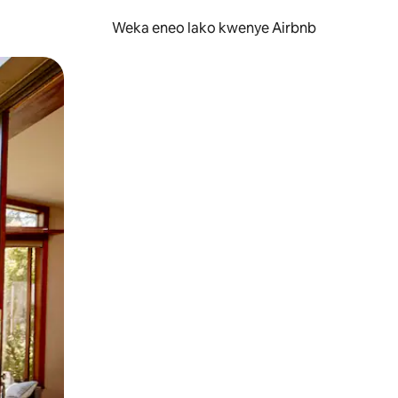
Weka eneo lako kwenye Airbnb
lezesha kidole kwenye ishara.