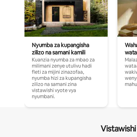
Nyumba za kupangisha
Waham
zilizo na samani kamili
wata
Kuanzia nyumba za mbao za
Malaz
milimani zenye utulivu hadi
wata
fleti za mijini zinazofaa,
wakiw
nyumba hizi za kupangisha
weny
zilizo na samani zina
mahus
vistawishi vyote vya
nyumbani.
Vistawishi