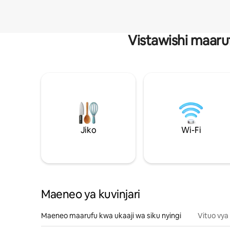
Vistawishi maaru
Jiko
Wi-Fi
Maeneo ya kuvinjari
Maeneo maarufu kwa ukaaji wa siku nyingi
Vituo vya