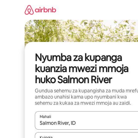
Ruka
kwenda
kwenye
maudhui
Nyumba za kupanga
kuanzia mwezi mmoja
huko Salmon River
Gundua sehemu za kupangisha za muda mref
ambazo unahisi kama upo nyumbani kwa
sehemu za kukaa za mwezi mmoja au zaidi.
Mahali
Wakati matokeo yanapatikana, vinjari kwa kutumia
Kuingia