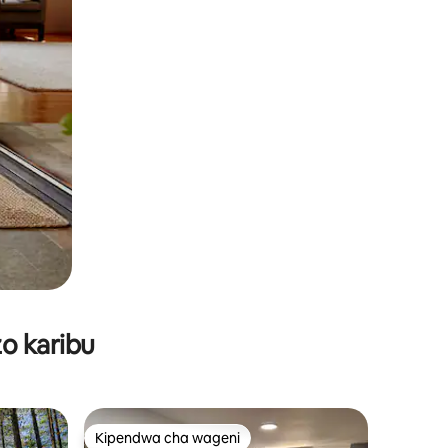
o karibu
Kipendwa cha wageni
Kipendwa cha wageni