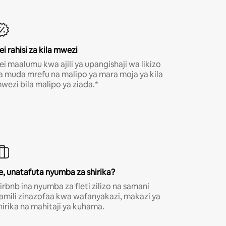
ei rahisi za kila mwezi
ei maalumu kwa ajili ya upangishaji wa likizo
a muda mrefu na malipo ya mara moja ya kila
wezi bila malipo ya ziada.*
e, unatafuta nyumba za shirika?
irbnb ina nyumba za fleti zilizo na samani
amili zinazofaa kwa wafanyakazi, makazi ya
hirika na mahitaji ya kuhama.