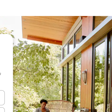
u
 vitufe vya vishale vya juu na chini au uchunguze kwa kugusa au kute