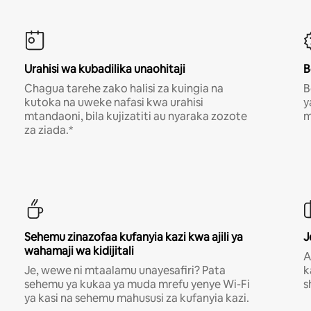
Urahisi wa kubadilika unaohitaji
B
Chagua tarehe zako halisi za kuingia na
B
kutoka na uweke nafasi kwa urahisi
y
mtandaoni, bila kujizatiti au nyaraka zozote
m
za ziada.*
Sehemu zinazofaa kufanyia kazi kwa ajili ya
J
wahamaji wa kidijitali
A
Je, wewe ni mtaalamu unayesafiri? Pata
k
sehemu ya kukaa ya muda mrefu yenye Wi-Fi
s
ya kasi na sehemu mahususi za kufanyia kazi.