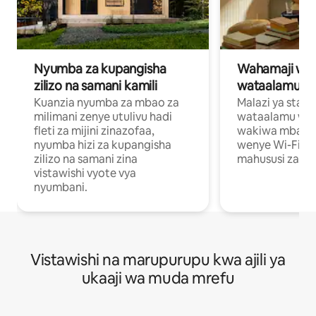
Nyumba za kupangisha
Wahamaji wa ki
zilizo na samani kamili
wataalamu wa
Kuanzia nyumba za mbao za
Malazi ya star
milimani zenye utulivu hadi
wataalamu wan
fleti za mijini zinazofaa,
wakiwa mbali na
nyumba hizi za kupangisha
wenye Wi-Fi n
zilizo na samani zina
mahususi za kuf
vistawishi vyote vya
nyumbani.
Vistawishi na marupurupu kwa ajili ya
ukaaji wa muda mrefu