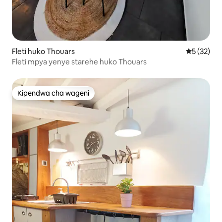
Fleti huko Thouars
Ukadiriaji 
5 (32)
Fleti mpya yenye starehe huko Thouars
Kipendwa cha wageni
Kipendwa cha wageni