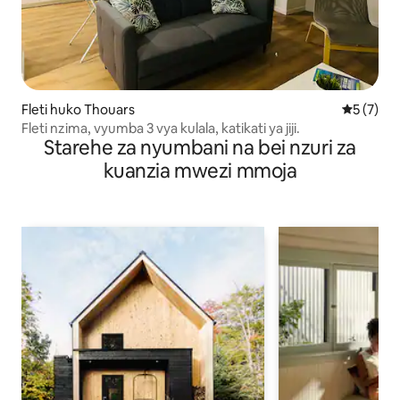
Fleti huko Thouars
Ukadiriaji
5 (7)
Fleti nzima, vyumba 3 vya kulala, katikati ya jiji.
Starehe za nyumbani na bei nzuri za
kuanzia mwezi mmoja