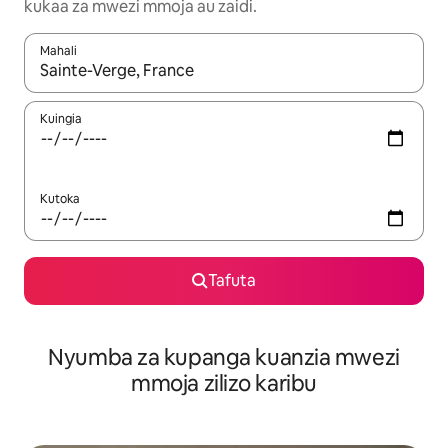
kukaa za mwezi mmoja au zaidi.
Mahali
Wakati matokeo yanapatikana, vinjari kwa kutumia vitufe vya v
Kuingia
Kutoka
Tafuta
Nyumba za kupanga kuanzia mwezi
mmoja zilizo karibu