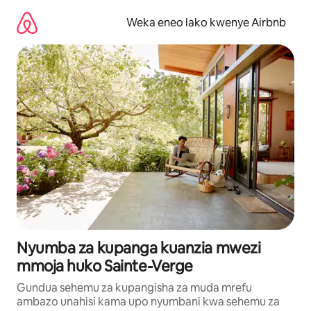
Ruka
kwenda
Weka eneo lako kwenye Airbnb
kwenye
maudhui
Nyumba za kupanga kuanzia mwezi
mmoja huko Sainte-Verge
Gundua sehemu za kupangisha za muda mrefu
ambazo unahisi kama upo nyumbani kwa sehemu za