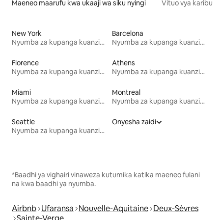
Maeneo maarufu kwa ukaaji wa siku nyingi
Vituo vya karibu
New York
Barcelona
Nyumba za kupanga kuanzia mwezi mmoja
Nyumba za kupanga kuanzia mwezi mmoja
Florence
Athens
Nyumba za kupanga kuanzia mwezi mmoja
Nyumba za kupanga kuanzia mwezi mmoja
Miami
Montreal
Nyumba za kupanga kuanzia mwezi mmoja
Nyumba za kupanga kuanzia mwezi mmoja
Seattle
Onyesha zaidi
Nyumba za kupanga kuanzia mwezi mmoja
*Baadhi ya vighairi vinaweza kutumika katika maeneo fulani
na kwa baadhi ya nyumba.
Airbnb
Ufaransa
Nouvelle-Aquitaine
Deux-Sèvres
Sainte-Verge