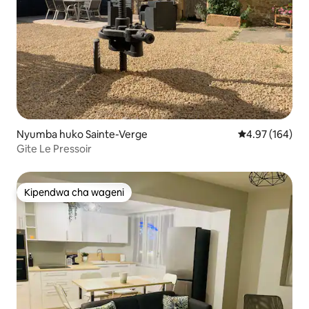
Nyumba huko Sainte-Verge
Ukadiriaji wa w
4.97 (164)
Gite Le Pressoir
Kipendwa cha wageni
Kipendwa cha wageni