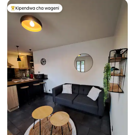
Kipendwa cha wageni
Kipendwa maarufu cha wageni