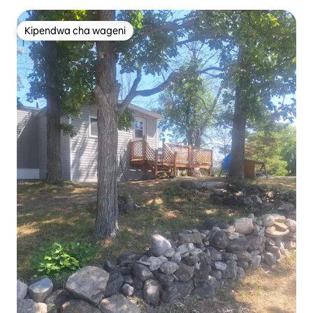
Kipendwa cha wageni
Kipendwa cha wageni