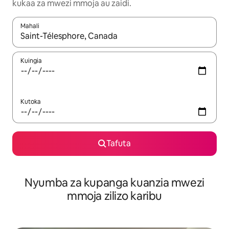
kukaa za mwezi mmoja au zaidi.
Mahali
Wakati matokeo yanapatikana, vinjari kwa kutumia vitufe vya v
Kuingia
Kutoka
Tafuta
Nyumba za kupanga kuanzia mwezi
mmoja zilizo karibu