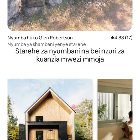
Nyumba huko Glen Robertson
Ukadiriaji wa 
4.88 (17)
Nyumba ya shambani yenye starehe
Starehe za nyumbani na bei nzuri za
kuanzia mwezi mmoja