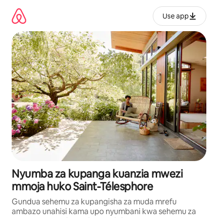
Ruka
kwenda
Use app
kwenye
maudhui
Nyumba za kupanga kuanzia mwezi
mmoja huko Saint-Télesphore
Gundua sehemu za kupangisha za muda mrefu
ambazo unahisi kama upo nyumbani kwa sehemu za