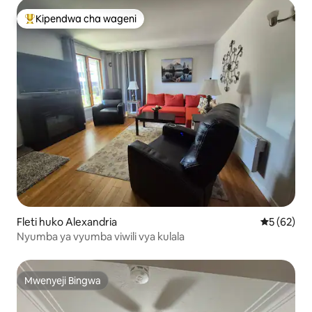
Kipendwa cha wageni
Kipendwa maarufu cha wageni
Fleti huko Alexandria
Ukadiriaji 
5 (62)
Nyumba ya vyumba viwili vya kulala
Mwenyeji Bingwa
Mwenyeji Bingwa