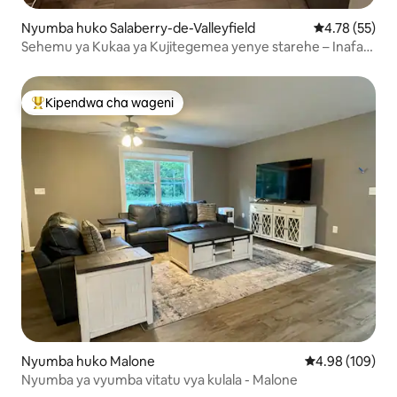
Nyumba huko Salaberry-de-Valleyfield
Ukadiriaji wa 
4.78 (55)
Sehemu ya Kukaa ya Kujitegemea yenye starehe – Inafaa
kwa Wasafiri Wote
Kipendwa cha wageni
Kipendwa maarufu cha wageni
Nyumba huko Malone
Ukadiriaji wa w
4.98 (109)
Nyumba ya vyumba vitatu vya kulala - Malone