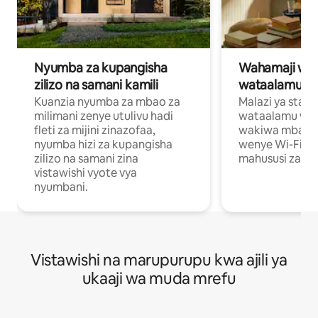
Nyumba za kupangisha
Wahamaji wa ki
zilizo na samani kamili
wataalamu wa
Kuanzia nyumba za mbao za
Malazi ya star
milimani zenye utulivu hadi
wataalamu wan
fleti za mijini zinazofaa,
wakiwa mbali na
nyumba hizi za kupangisha
wenye Wi-Fi n
zilizo na samani zina
mahususi za kuf
vistawishi vyote vya
nyumbani.
Vistawishi na marupurupu kwa ajili ya
ukaaji wa muda mrefu