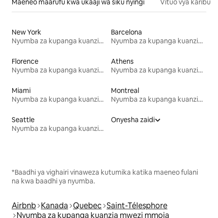
Maeneo maarufu kwa ukaaji wa siku nyingi
Vituo vya karibu
New York
Barcelona
Nyumba za kupanga kuanzia mwezi mmoja
Nyumba za kupanga kuanzia mwezi mmoja
Florence
Athens
Nyumba za kupanga kuanzia mwezi mmoja
Nyumba za kupanga kuanzia mwezi mmoja
Miami
Montreal
Nyumba za kupanga kuanzia mwezi mmoja
Nyumba za kupanga kuanzia mwezi mmoja
Seattle
Onyesha zaidi
Nyumba za kupanga kuanzia mwezi mmoja
*Baadhi ya vighairi vinaweza kutumika katika maeneo fulani
na kwa baadhi ya nyumba.
Airbnb
Kanada
Quebec
Saint-Télesphore
Nyumba za kupanga kuanzia mwezi mmoja