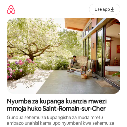
Ruka
kwenda
Use app
kwenye
maudhui
Nyumba za kupanga kuanzia mwezi
mmoja huko Saint-Romain-sur-Cher
Gundua sehemu za kupangisha za muda mrefu
ambazo unahisi kama upo nyumbani kwa sehemu za