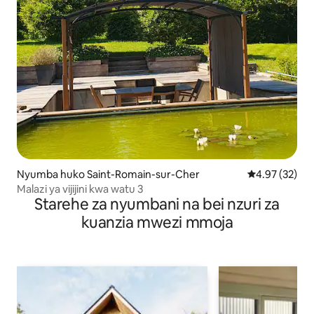
Nyumba huko Saint-Romain-sur-Cher
Ukadiriaji wa 
4.97 (32)
Malazi ya vijijini kwa watu 3
Starehe za nyumbani na bei nzuri za
kuanzia mwezi mmoja