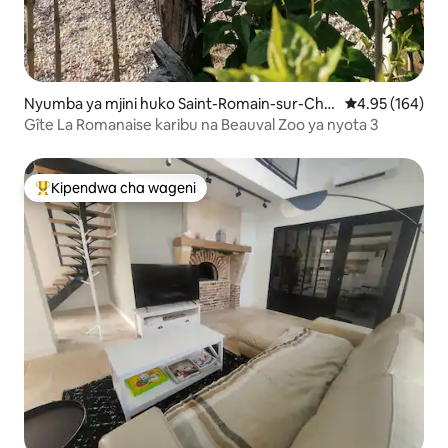
Nyumba ya mjini huko Saint-Romain-sur-Che
Ukadiriaji wa w
4.95 (164)
r
Gîte La Romanaise karibu na Beauval Zoo ya nyota 3
Kipendwa cha wageni
Kipendwa maarufu cha wageni