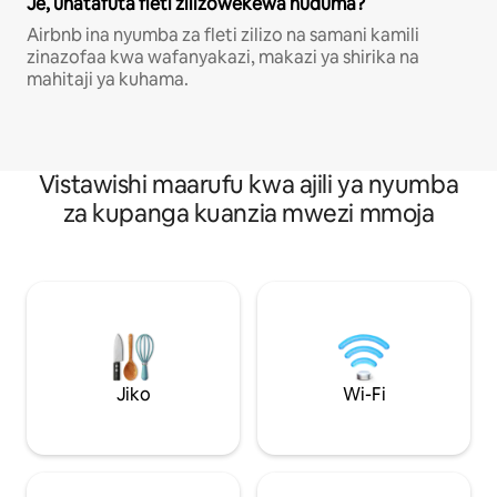
Je, unatafuta fleti zilizowekewa huduma?
Airbnb ina nyumba za fleti zilizo na samani kamili
zinazofaa kwa wafanyakazi, makazi ya shirika na
mahitaji ya kuhama.
Vistawishi maarufu kwa ajili ya nyumba
za kupanga kuanzia mwezi mmoja
Jiko
Wi-Fi