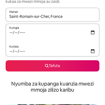
kukaa za mwezi mmoja au zaidi.
Mahali
Wakati matokeo yanapatikana, vinjari kwa kutumia vitufe vya v
Kuingia
Kutoka
Tafuta
Nyumba za kupanga kuanzia mwezi
mmoja zilizo karibu