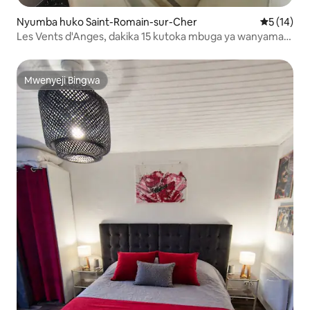
Nyumba huko Saint-Romain-sur-Cher
Ukadiriaji 
5 (14)
Les Vents d'Anges, dakika 15 kutoka mbuga ya wanyama
ya Beauval, watu 2 hadi 4
Mwenyeji Bingwa
Mwenyeji Bingwa