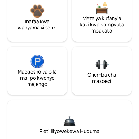
Meza ya kufanyia
Inafaa kwa
kazi kwa kompyuta
wanyama vipenzi
mpakato
Maegesho ya bila
Chumba cha
malipo kwenye
mazoezi
majengo
Fleti Iliyowekewa Huduma