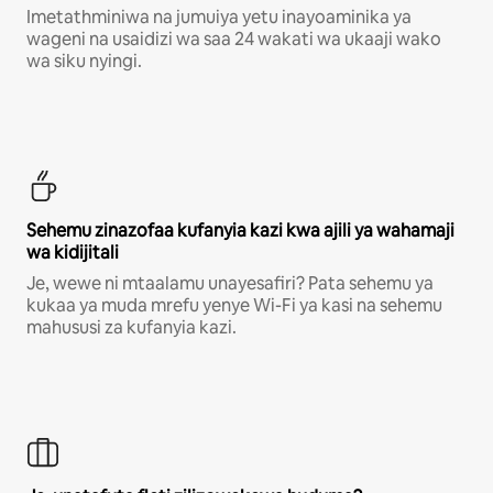
Imetathminiwa na jumuiya yetu inayoaminika ya
wageni na usaidizi wa saa 24 wakati wa ukaaji wako
wa siku nyingi.
Sehemu zinazofaa kufanyia kazi kwa ajili ya wahamaji
wa kidijitali
Je, wewe ni mtaalamu unayesafiri? Pata sehemu ya
kukaa ya muda mrefu yenye Wi-Fi ya kasi na sehemu
mahususi za kufanyia kazi.