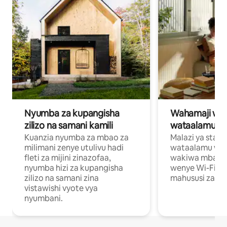
Nyumba za kupangisha
Wahamaji wa ki
zilizo na samani kamili
wataalamu wa
Kuanzia nyumba za mbao za
Malazi ya star
milimani zenye utulivu hadi
wataalamu wan
fleti za mijini zinazofaa,
wakiwa mbali na
nyumba hizi za kupangisha
wenye Wi-Fi n
zilizo na samani zina
mahususi za kuf
vistawishi vyote vya
nyumbani.