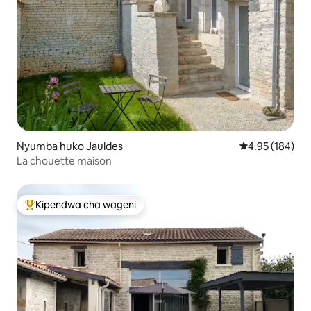
Nyumba huko Jauldes
Ukadiriaji wa w
4.95 (184)
La chouette maison
Kipendwa cha wageni
Kipendwa maarufu cha wageni