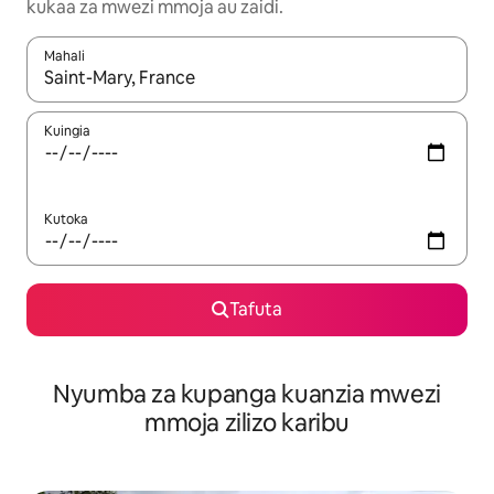
kukaa za mwezi mmoja au zaidi.
Mahali
Wakati matokeo yanapatikana, vinjari kwa kutumia vitufe vya v
Kuingia
Kutoka
Tafuta
Nyumba za kupanga kuanzia mwezi
mmoja zilizo karibu