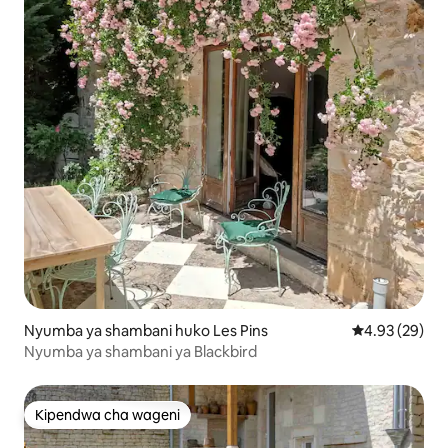
Nyumba ya shambani huko Les Pins
Ukadiriaji wa 
4.93 (29)
Nyumba ya shambani ya Blackbird
Kipendwa cha wageni
Kipendwa cha wageni