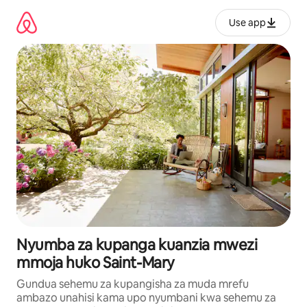
Ruka
kwenda
Use app
kwenye
maudhui
Nyumba za kupanga kuanzia mwezi
mmoja huko Saint-Mary
Gundua sehemu za kupangisha za muda mrefu
ambazo unahisi kama upo nyumbani kwa sehemu za