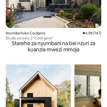
Nyumba huko Coulgens
Ukadiriaji wa w
4.98 (147)
Studio ya watu 2 "Cool-gens"
Starehe za nyumbani na bei nzuri za
kuanzia mwezi mmoja