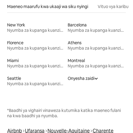
Maeneo maarufu kwa ukaaji wa siku nyingi
Vituo vya karibu
New York
Barcelona
Nyumba za kupanga kuanzia mwezi mmoja
Nyumba za kupanga kuanzia mwezi mmoja
Florence
Athens
Nyumba za kupanga kuanzia mwezi mmoja
Nyumba za kupanga kuanzia mwezi mmoja
Miami
Montreal
Nyumba za kupanga kuanzia mwezi mmoja
Nyumba za kupanga kuanzia mwezi mmoja
Seattle
Onyesha zaidi
Nyumba za kupanga kuanzia mwezi mmoja
*Baadhi ya vighairi vinaweza kutumika katika maeneo fulani
na kwa baadhi ya nyumba.
Airbnb
Ufaransa
Nouvelle-Aquitaine
Charente