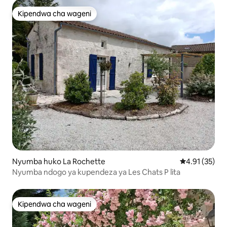
Kipendwa cha wageni
Kipendwa cha wageni
Nyumba huko La Rochette
Ukadiriaji wa 
4.91 (35)
Nyumba ndogo ya kupendeza ya Les Chats P lita
Kipendwa cha wageni
Kipendwa cha wageni