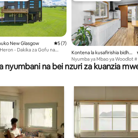
uko New Glasgow
Ukadiriaji wa wastani wa 5 kati ya 5, tath
5 (7)
a 4.75 kati ya 5, tathmini 36
 Heron - Dakika za Gofu na
Kontena la kusafirishia bidhaa
huko New Glasgow
Nyumba ya Mbao ya Woodlot # 
a nyumbani na bei nzuri za kuanzia m
Cozy Den)