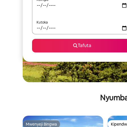
Kutoka
Tafuta
Nyumba 
Mwenyeji Bingwa
Kipendw
Mwenyeji Bingwa
Kipendw