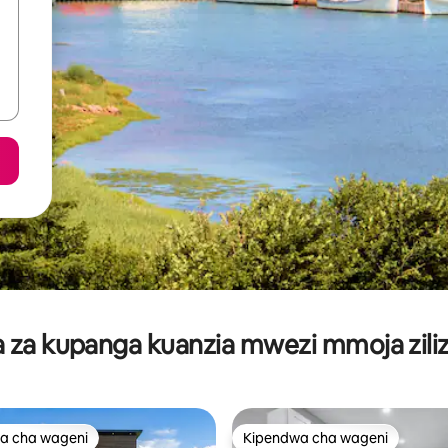
za kupanga kuanzia mwezi mmoja ziliz
a cha wageni
Kipendwa cha wageni
a cha wageni
Kipendwa cha wageni