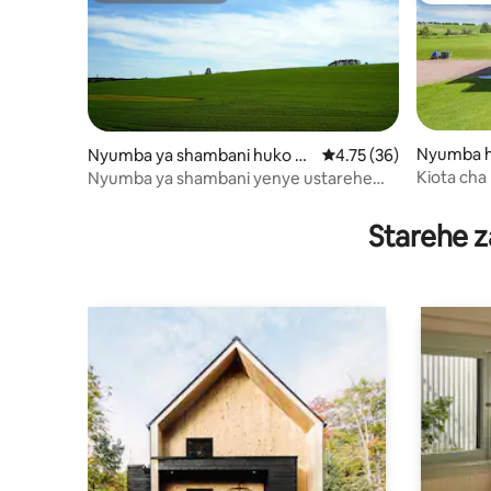
Nyumba h
Nyumba ya shambani huko N
Ukadiriaji wa wastani w
4.75 (36)
ew Glasgow
Kiota cha
Nyumba ya shambani yenye ustarehe
Fukwe
yenye mandhari nzuri
Starehe z