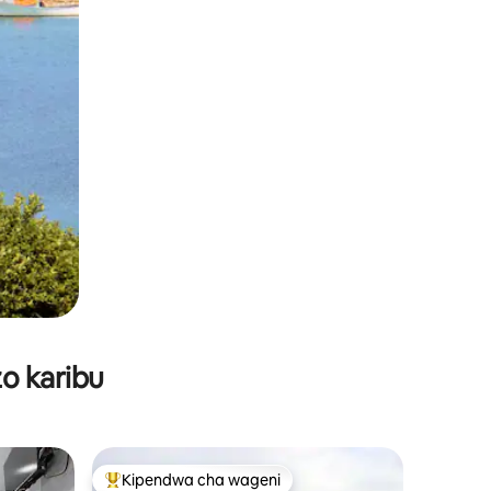
o karibu
Kipendwa cha wageni
Kipendwa maarufu cha wageni