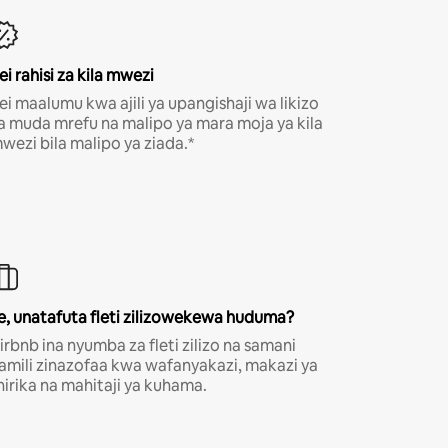
ei rahisi za kila mwezi
ei maalumu kwa ajili ya upangishaji wa likizo
a muda mrefu na malipo ya mara moja ya kila
wezi bila malipo ya ziada.*
e, unatafuta fleti zilizowekewa huduma?
irbnb ina nyumba za fleti zilizo na samani
amili zinazofaa kwa wafanyakazi, makazi ya
hirika na mahitaji ya kuhama.