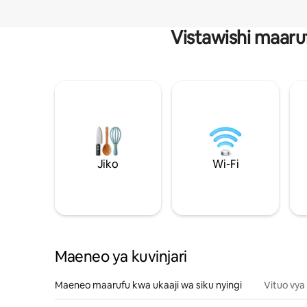
Vistawishi maaru
Jiko
Wi-Fi
Maeneo ya kuvinjari
Maeneo maarufu kwa ukaaji wa siku nyingi
Vituo vya