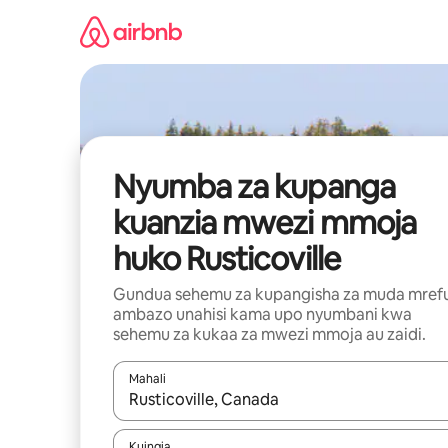
Ruka
kwenda
kwenye
maudhui
Nyumba za kupanga
kuanzia mwezi mmoja
huko Rusticoville
Gundua sehemu za kupangisha za muda mref
ambazo unahisi kama upo nyumbani kwa
sehemu za kukaa za mwezi mmoja au zaidi.
Mahali
Wakati matokeo yanapatikana, vinjari kwa kutumia
Kuingia