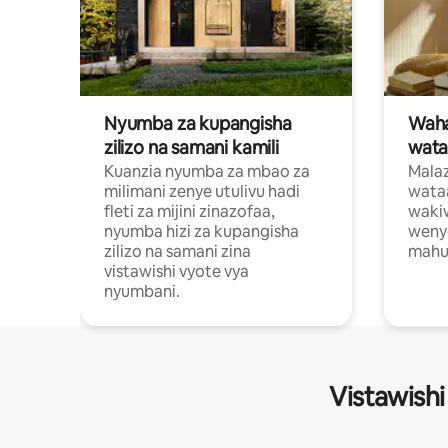
Nyumba za kupangisha
Waham
zilizo na samani kamili
wata
Kuanzia nyumba za mbao za
Malaz
milimani zenye utulivu hadi
wata
fleti za mijini zinazofaa,
wakiw
nyumba hizi za kupangisha
weny
zilizo na samani zina
mahus
vistawishi vyote vya
nyumbani.
Vistawishi