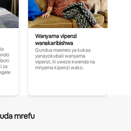
Wanyama vipenzi
wanakaribishwa
ia
Gundua maeneo ya kukaa
ando
yanayokubali wanyama
boti
vipenzi, ili uweze kwenda na
i za
mnyama kipenzi wako.
ngele
 muda mrefu