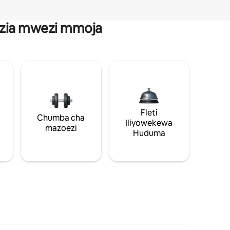
anzia mwezi mmoja
Fleti
Chumba cha
Iliyowekewa
mazoezi
Huduma