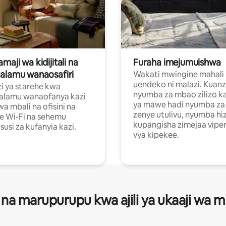
aji wa kidijitali na
Furaha imejumuishwa
alamu wanaosafiri
Wakati mwingine mahali
uendeko ni malazi. Kuanz
i ya starehe kwa
nyumba za mbao zilizo k
alamu wanaofanya kazi
ya mawe hadi nyumba za 
a mbali na ofisini na
zenye utulivu, nyumba hiz
e Wi-Fi na sehemu
kupangisha zimejaa vipe
usi za kufanyia kazi.
vya kipekee.
 na marupurupu kwa ajili ya ukaaji wa