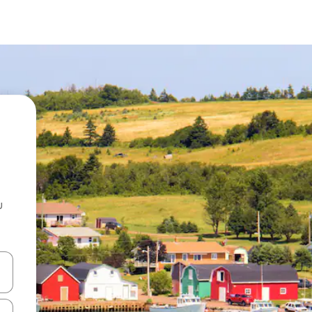
u
 vitufe vya vishale vya juu na chini au uchunguze kwa kugusa au kute