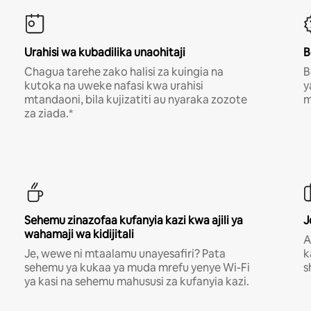
Urahisi wa kubadilika unaohitaji
B
Chagua tarehe zako halisi za kuingia na
B
kutoka na uweke nafasi kwa urahisi
y
mtandaoni, bila kujizatiti au nyaraka zozote
m
za ziada.*
Sehemu zinazofaa kufanyia kazi kwa ajili ya
J
wahamaji wa kidijitali
A
Je, wewe ni mtaalamu unayesafiri? Pata
k
sehemu ya kukaa ya muda mrefu yenye Wi-Fi
s
ya kasi na sehemu mahususi za kufanyia kazi.