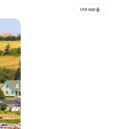
Use app
lezesha kidole kwenye ishara.