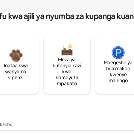
fu kwa ajili ya nyumba za kupanga ku
Meza ya
Maegesho ya
Inafaa kwa
kufanyia kazi
bila malipo
wanyama
kwa
kwenye
vipenzi
kompyuta
majengo
mpakato
 karibu