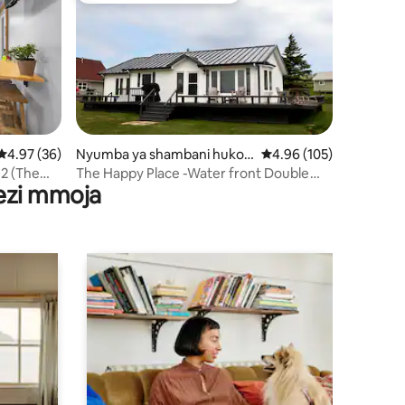
mini 7
Ukadiriaji wa wastani wa 4.97 kati ya 5, tathmini 36
4.97 (36)
Nyumba ya shambani huko
Ukadiriaji wa wastani wa
4.96 (105)
New Glasgow
2 (The
The Happy Place -Water front Double
wezi mmoja
Living Space