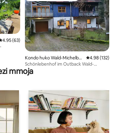
Ukadiriaji wa wastani wa 4.95 kati ya 5, tathmini 63
4.95 (63)
-
ni 173
Kondo huko Wald-Michelbac
Ukadiriaji wa wastani wa
4.98 (132)
h
Schönlebenhof im Outback Wald-
wezi mmoja
Michelbachs