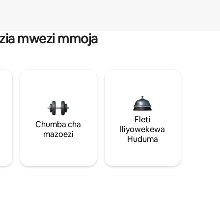
anzia mwezi mmoja
Fleti
Chumba cha
Iliyowekewa
mazoezi
Huduma