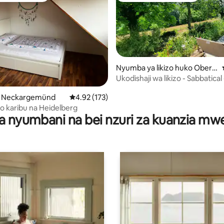
Nyumba ya likizo huko Oberz
ent
Ukodishaji wa likizo - Sabbatical 
 wa 4.8 kati ya 5, tathmini 5
ko Neckargemünd
Ukadiriaji wa wastani wa 4.92 kati ya 5, tathmi
4.92 (173)
go karibu na Heidelberg
a nyumbani na bei nzuri za kuanzia m