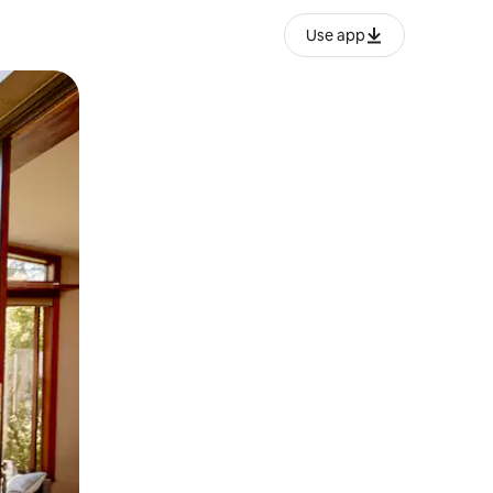
Use app
lezesha kidole kwenye ishara.