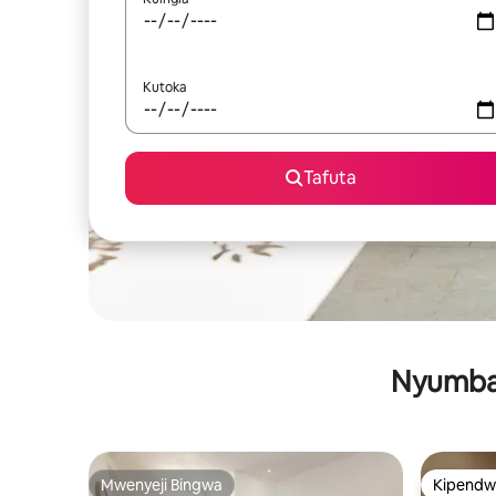
Kutoka
Tafuta
Nyumba 
Mwenyeji Bingwa
Kipendw
Mwenyeji Bingwa
Kipendw