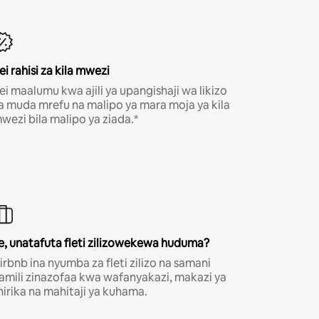
ei rahisi za kila mwezi
ei maalumu kwa ajili ya upangishaji wa likizo
a muda mrefu na malipo ya mara moja ya kila
wezi bila malipo ya ziada.*
e, unatafuta fleti zilizowekewa huduma?
irbnb ina nyumba za fleti zilizo na samani
amili zinazofaa kwa wafanyakazi, makazi ya
hirika na mahitaji ya kuhama.