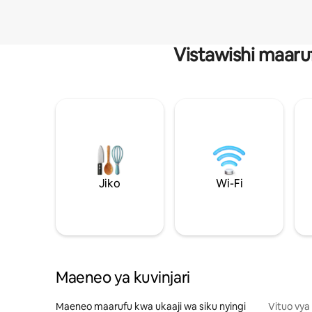
Vistawishi maaru
Jiko
Wi-Fi
Maeneo ya kuvinjari
Maeneo maarufu kwa ukaaji wa siku nyingi
Vituo vya