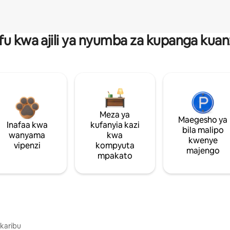
fu kwa ajili ya nyumba za kupanga ku
Meza ya
Maegesho ya
Inafaa kwa
kufanyia kazi
bila malipo
wanyama
kwa
kwenye
vipenzi
kompyuta
majengo
mpakato
 karibu