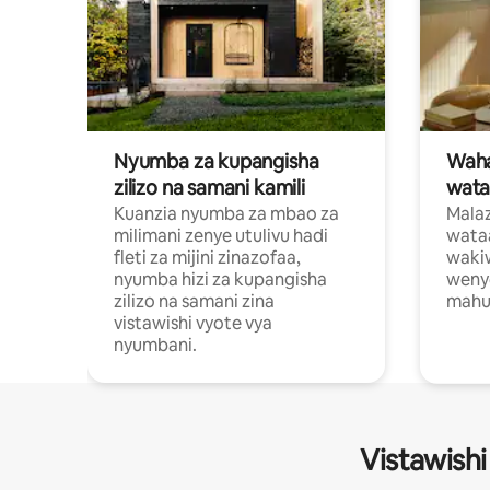
Nyumba za kupangisha
Waham
zilizo na samani kamili
wata
Kuanzia nyumba za mbao za
Malaz
milimani zenye utulivu hadi
wata
fleti za mijini zinazofaa,
wakiw
nyumba hizi za kupangisha
weny
zilizo na samani zina
mahus
vistawishi vyote vya
nyumbani.
Vistawishi