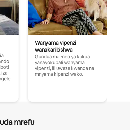
Wanyama vipenzi
wanakaribishwa
ia
Gundua maeneo ya kukaa
ando
yanayokubali wanyama
boti
vipenzi, ili uweze kwenda na
i za
mnyama kipenzi wako.
ngele
 muda mrefu