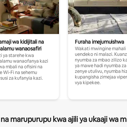
aji wa kidijitali na
Furaha imejumuishwa
alamu wanaosafiri
Wakati mwingine mahali
uendeko ni malazi. Kuanz
i ya starehe kwa
nyumba za mbao zilizo k
alamu wanaofanya kazi
ya mawe hadi nyumba za 
a mbali na ofisini na
zenye utulivu, nyumba hiz
e Wi-Fi na sehemu
kupangisha zimejaa vipe
usi za kufanyia kazi.
vya kipekee.
 na marupurupu kwa ajili ya ukaaji wa