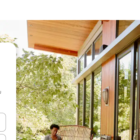
u
 vitufe vya vishale vya juu na chini au uchunguze kwa kugusa au kute