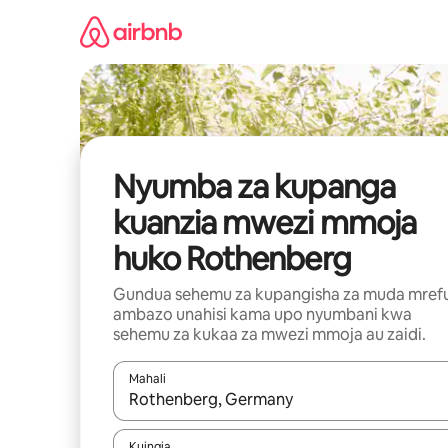
Ruka
kwenda
kwenye
maudhui
Nyumba za kupanga
kuanzia mwezi mmoja
huko Rothenberg
Gundua sehemu za kupangisha za muda mref
ambazo unahisi kama upo nyumbani kwa
sehemu za kukaa za mwezi mmoja au zaidi.
Mahali
Wakati matokeo yanapatikana, vinjari kwa kutumia
Kuingia