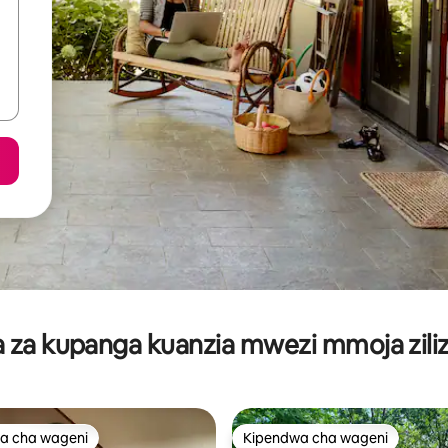
za kupanga kuanzia mwezi mmoja ziliz
a cha wageni
Kipendwa cha wageni
a cha wageni
Kipendwa cha wageni