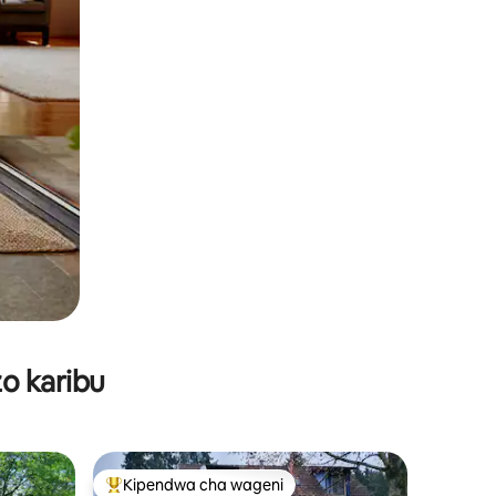
o karibu
Kipendwa cha wageni
Kipendwa maarufu cha wageni