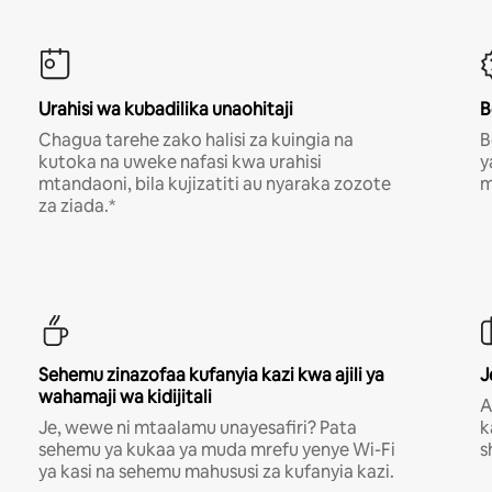
Urahisi wa kubadilika unaohitaji
B
Chagua tarehe zako halisi za kuingia na
B
kutoka na uweke nafasi kwa urahisi
y
mtandaoni, bila kujizatiti au nyaraka zozote
m
za ziada.*
Sehemu zinazofaa kufanyia kazi kwa ajili ya
J
wahamaji wa kidijitali
A
Je, wewe ni mtaalamu unayesafiri? Pata
k
sehemu ya kukaa ya muda mrefu yenye Wi-Fi
s
ya kasi na sehemu mahususi za kufanyia kazi.