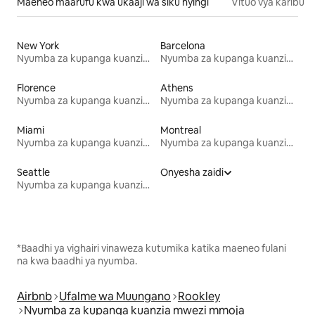
Maeneo maarufu kwa ukaaji wa siku nyingi
Vituo vya karibu
New York
Barcelona
Nyumba za kupanga kuanzia mwezi mmoja
Nyumba za kupanga kuanzia mwezi mmoja
Florence
Athens
Nyumba za kupanga kuanzia mwezi mmoja
Nyumba za kupanga kuanzia mwezi mmoja
Miami
Montreal
Nyumba za kupanga kuanzia mwezi mmoja
Nyumba za kupanga kuanzia mwezi mmoja
Seattle
Onyesha zaidi
Nyumba za kupanga kuanzia mwezi mmoja
*Baadhi ya vighairi vinaweza kutumika katika maeneo fulani
na kwa baadhi ya nyumba.
Airbnb
Ufalme wa Muungano
Rookley
Nyumba za kupanga kuanzia mwezi mmoja