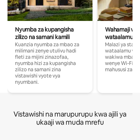
Nyumba za kupangisha
Wahamaji wa ki
zilizo na samani kamili
wataalamu wa
Kuanzia nyumba za mbao za
Malazi ya star
milimani zenye utulivu hadi
wataalamu wan
fleti za mijini zinazofaa,
wakiwa mbali na
nyumba hizi za kupangisha
wenye Wi-Fi n
zilizo na samani zina
mahususi za kuf
vistawishi vyote vya
nyumbani.
Vistawishi na marupurupu kwa ajili ya
ukaaji wa muda mrefu