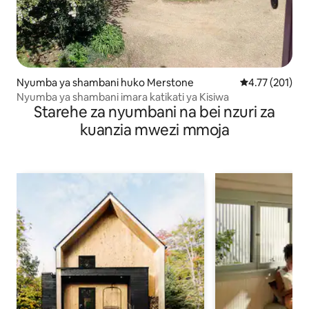
Nyumba ya shambani huko Merstone
Ukadiriaji wa w
4.77 (201)
Nyumba ya shambani imara katikati ya Kisiwa
Starehe za nyumbani na bei nzuri za
kuanzia mwezi mmoja