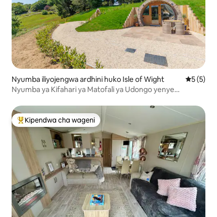
Nyumba iliyojengwa ardhini huko Isle of Wight
Ukadiriaji
5 (5)
Nyumba ya Kifahari ya Matofali ya Udongo yenye
Mandhari ya Mashambani
Kipendwa cha wageni
Kipendwa maarufu cha wageni