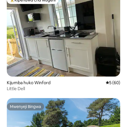
Kipendwa cha wageni
Kipendwa maarufu cha wageni
Kijumba huko Winford
Ukadiriaji 
5 (60)
Little Dell
Mwenyeji Bingwa
Mwenyeji Bingwa