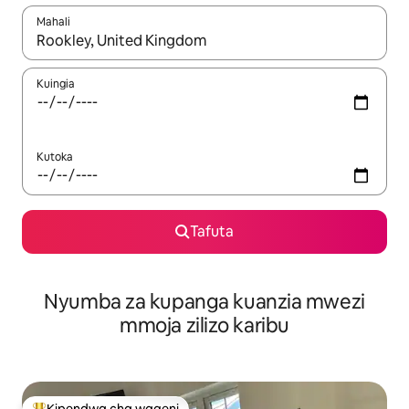
Mahali
Wakati matokeo yanapatikana, vinjari kwa kutumia vitufe vya v
Kuingia
Kutoka
Tafuta
Nyumba za kupanga kuanzia mwezi
mmoja zilizo karibu