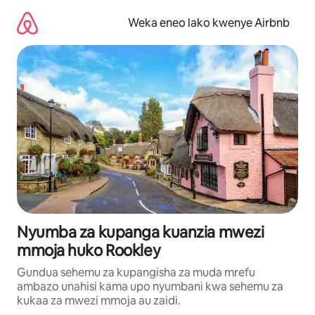
Ruka
kwenda
Weka eneo lako kwenye Airbnb
kwenye
maudhui
Nyumba za kupanga kuanzia mwezi
mmoja huko Rookley
Gundua sehemu za kupangisha za muda mrefu
ambazo unahisi kama upo nyumbani kwa sehemu za
kukaa za mwezi mmoja au zaidi.