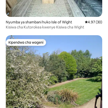
Nyumba ya shambani huko Isle of Wight
Ukadiriaji wa 
4.97 (30)
Kisiwa cha Kutorokea kwenye Kisiwa cha Wight
Kipendwa cha wageni
Kipendwa cha wageni