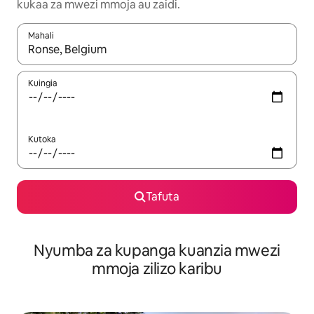
kukaa za mwezi mmoja au zaidi.
Mahali
Wakati matokeo yanapatikana, vinjari kwa kutumia vitufe vya v
Kuingia
Kutoka
Tafuta
Nyumba za kupanga kuanzia mwezi
mmoja zilizo karibu