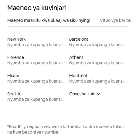
Maeneo ya kuvinjari
Maeneo maarufu kwa ukaaji wa siku nyingi
Vituo vya karibu
New York
Barcelona
Nyumba za kupanga kuanzia mwezi mmoja
Nyumba za kupanga kuanzia mwezi mmoja
Florence
Athens
Nyumba za kupanga kuanzia mwezi mmoja
Nyumba za kupanga kuanzia mwezi mmoja
Miami
Montreal
Nyumba za kupanga kuanzia mwezi mmoja
Nyumba za kupanga kuanzia mwezi mmoja
Seattle
Onyesha zaidi
Nyumba za kupanga kuanzia mwezi mmoja
*Baadhi ya vighairi vinaweza kutumika katika maeneo fulani
na kwa baadhi ya nyumba.