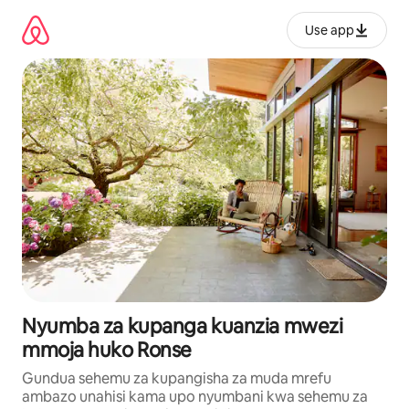
Ruka
kwenda
Use app
kwenye
maudhui
Nyumba za kupanga kuanzia mwezi
mmoja huko Ronse
Gundua sehemu za kupangisha za muda mrefu
ambazo unahisi kama upo nyumbani kwa sehemu za