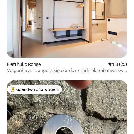
Fleti huko Ronse
Ukadiriaji wa
4.8 (25)
Wagenhuys - Jengo la kipekee la urithi lililokarabatiwa kwa
ajili ya 4
Kipendwa cha wageni
Kipendwa maarufu cha wageni