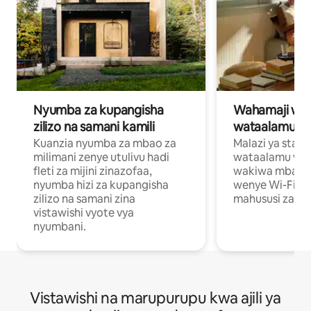
Nyumba za kupangisha
Wahamaji wa ki
zilizo na samani kamili
wataalamu wa
Kuanzia nyumba za mbao za
Malazi ya star
milimani zenye utulivu hadi
wataalamu wan
fleti za mijini zinazofaa,
wakiwa mbali na
nyumba hizi za kupangisha
wenye Wi-Fi n
zilizo na samani zina
mahususi za kuf
vistawishi vyote vya
nyumbani.
Vistawishi na marupurupu kwa ajili ya