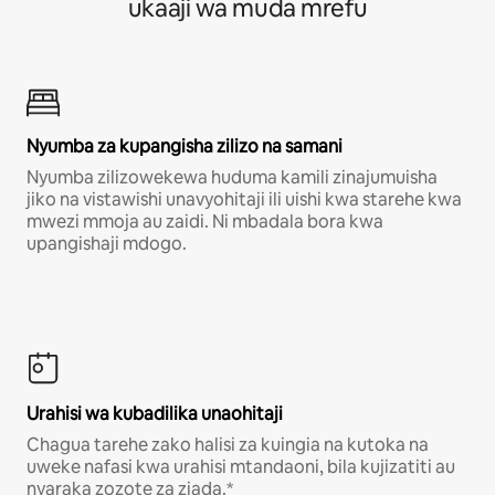
ukaaji wa muda mrefu
Nyumba za kupangisha zilizo na samani
Nyumba zilizowekewa huduma kamili zinajumuisha
jiko na vistawishi unavyohitaji ili uishi kwa starehe kwa
mwezi mmoja au zaidi. Ni mbadala bora kwa
upangishaji mdogo.
Urahisi wa kubadilika unaohitaji
Chagua tarehe zako halisi za kuingia na kutoka na
uweke nafasi kwa urahisi mtandaoni, bila kujizatiti au
nyaraka zozote za ziada.*