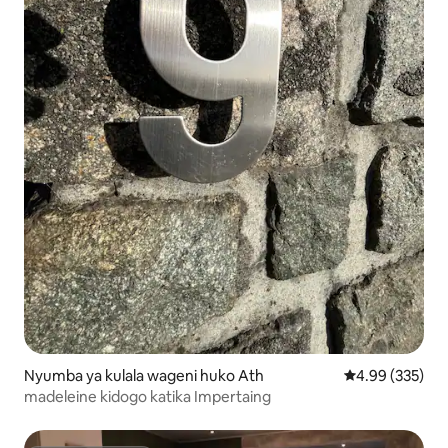
Nyumba ya kulala wageni huko Ath
Ukadiriaji wa w
4.99 (335)
madeleine kidogo katika Impertaing