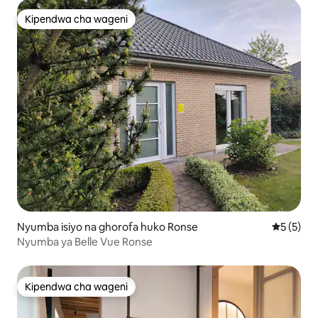
Kipendwa cha wageni
Kipendwa cha wageni
Nyumba isiyo na ghorofa huko Ronse
Ukadiriaji
5 (5)
Nyumba ya Belle Vue Ronse
Kipendwa cha wageni
Kipendwa cha wageni