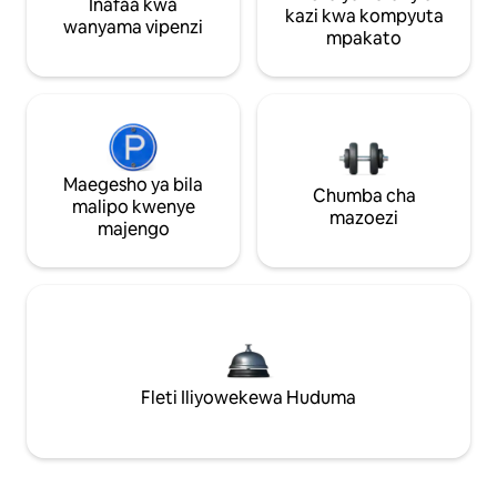
Inafaa kwa
kazi kwa kompyuta
wanyama vipenzi
mpakato
Maegesho ya bila
Chumba cha
malipo kwenye
mazoezi
majengo
Fleti Iliyowekewa Huduma