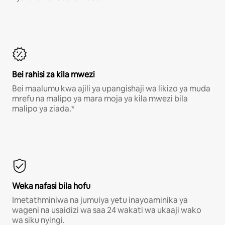
Bei rahisi za kila mwezi
Bei maalumu kwa ajili ya upangishaji wa likizo ya muda
mrefu na malipo ya mara moja ya kila mwezi bila
malipo ya ziada.*
Weka nafasi bila hofu
Imetathminiwa na jumuiya yetu inayoaminika ya
wageni na usaidizi wa saa 24 wakati wa ukaaji wako
wa siku nyingi.