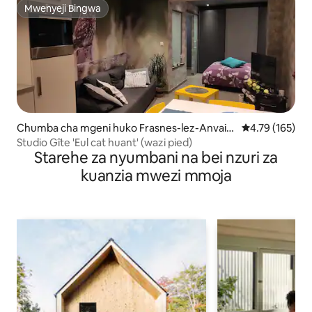
Mwenyeji Bingwa
Mwenyeji Bingwa
Chumba cha mgeni huko Frasnes-lez-Anvain
Ukadiriaji wa w
4.79 (165)
g
Studio Gîte 'Eul cat huant' (wazi pied)
Starehe za nyumbani na bei nzuri za
kuanzia mwezi mmoja