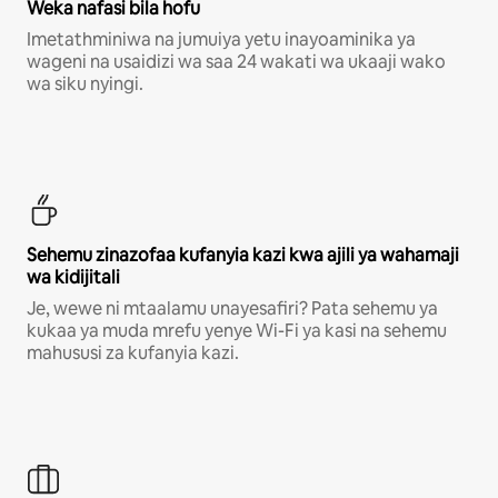
Weka nafasi bila hofu
Imetathminiwa na jumuiya yetu inayoaminika ya
wageni na usaidizi wa saa 24 wakati wa ukaaji wako
wa siku nyingi.
Sehemu zinazofaa kufanyia kazi kwa ajili ya wahamaji
wa kidijitali
Je, wewe ni mtaalamu unayesafiri? Pata sehemu ya
kukaa ya muda mrefu yenye Wi-Fi ya kasi na sehemu
mahususi za kufanyia kazi.