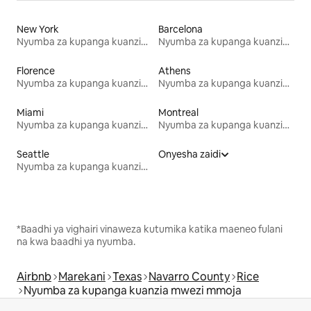
New York
Barcelona
Nyumba za kupanga kuanzia mwezi mmoja
Nyumba za kupanga kuanzia mwezi mmoja
Florence
Athens
Nyumba za kupanga kuanzia mwezi mmoja
Nyumba za kupanga kuanzia mwezi mmoja
Miami
Montreal
Nyumba za kupanga kuanzia mwezi mmoja
Nyumba za kupanga kuanzia mwezi mmoja
Seattle
Onyesha zaidi
Nyumba za kupanga kuanzia mwezi mmoja
*Baadhi ya vighairi vinaweza kutumika katika maeneo fulani
na kwa baadhi ya nyumba.
Airbnb
Marekani
Texas
Navarro County
Rice
Nyumba za kupanga kuanzia mwezi mmoja