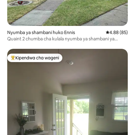
Nyumba ya shambani huko Ennis
Ukadiriaji wa 
4.88 (85)
Quaint 2 chumba cha kulala nyumba ya shambani ya
Victorian
Kipendwa cha wageni
Kipendwa maarufu cha wageni