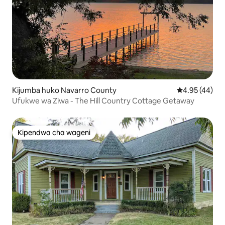
Kijumba huko Navarro County
Ukadiriaji wa 
4.95 (44)
Ufukwe wa Ziwa - The Hill Country Cottage Getaway
Kipendwa cha wageni
Kipendwa cha wageni