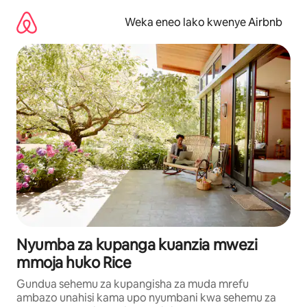
Ruka
kwenda
Weka eneo lako kwenye Airbnb
kwenye
maudhui
Nyumba za kupanga kuanzia mwezi
mmoja huko Rice
Gundua sehemu za kupangisha za muda mrefu
ambazo unahisi kama upo nyumbani kwa sehemu za