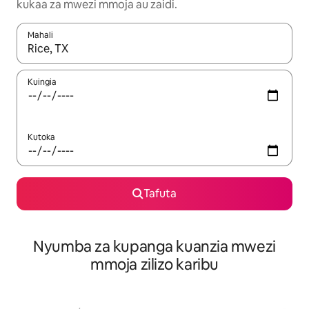
kukaa za mwezi mmoja au zaidi.
Mahali
Wakati matokeo yanapatikana, vinjari kwa kutumia vitufe vya v
Kuingia
Kutoka
Tafuta
Nyumba za kupanga kuanzia mwezi
mmoja zilizo karibu