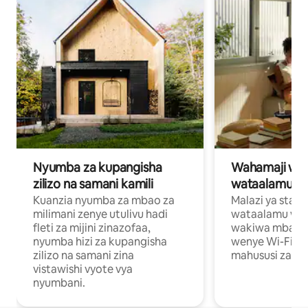
Nyumba za kupangisha
Wahamaji wa ki
zilizo na samani kamili
wataalamu wa
Kuanzia nyumba za mbao za
Malazi ya star
milimani zenye utulivu hadi
wataalamu wan
fleti za mijini zinazofaa,
wakiwa mbali na
nyumba hizi za kupangisha
wenye Wi-Fi n
zilizo na samani zina
mahususi za kuf
vistawishi vyote vya
nyumbani.