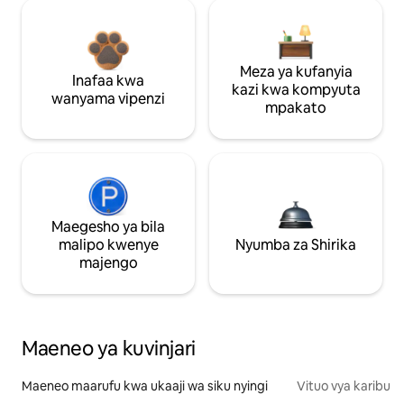
Meza ya kufanyia
Inafaa kwa
kazi kwa kompyuta
wanyama vipenzi
mpakato
Maegesho ya bila
malipo kwenye
Nyumba za Shirika
majengo
Maeneo ya kuvinjari
Maeneo maarufu kwa ukaaji wa siku nyingi
Vituo vya karibu