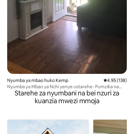
Nyumba ya mbao huko Kemp
Ukadiriaji wa w
4.95 (138)
Nyumba ya Mbao ya Nchi yenye ustarehe- Pumzika na
Starehe za nyumbani na bei nzuri za
Upumzike
kuanzia mwezi mmoja