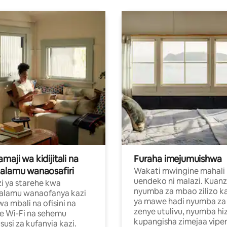
aji wa kidijitali na
Furaha imejumuishwa
alamu wanaosafiri
Wakati mwingine mahali
uendeko ni malazi. Kuanz
i ya starehe kwa
nyumba za mbao zilizo k
alamu wanaofanya kazi
ya mawe hadi nyumba za 
a mbali na ofisini na
zenye utulivu, nyumba hiz
e Wi-Fi na sehemu
kupangisha zimejaa vipe
usi za kufanyia kazi.