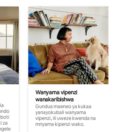
Wanyama vipenzi
wanakaribishwa
ia
Gundua maeneo ya kukaa
ando
yanayokubali wanyama
boti
vipenzi, ili uweze kwenda na
i za
mnyama kipenzi wako.
ngele