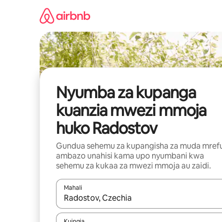
Ruka
kwenda
kwenye
maudhui
Nyumba za kupanga
kuanzia mwezi mmoja
huko Radostov
Gundua sehemu za kupangisha za muda mref
ambazo unahisi kama upo nyumbani kwa
sehemu za kukaa za mwezi mmoja au zaidi.
Mahali
Wakati matokeo yanapatikana, vinjari kwa kutumia
Kuingia