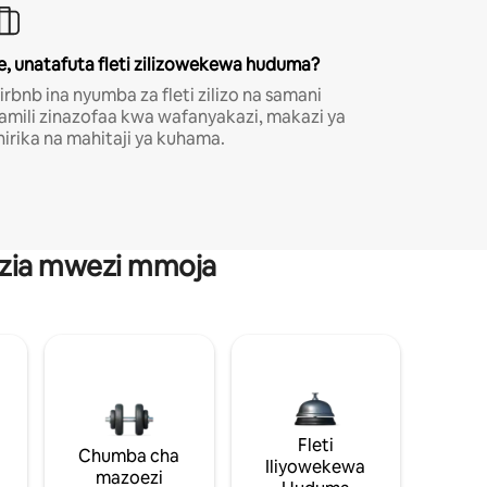
e, unatafuta fleti zilizowekewa huduma?
irbnb ina nyumba za fleti zilizo na samani
amili zinazofaa kwa wafanyakazi, makazi ya
hirika na mahitaji ya kuhama.
anzia mwezi mmoja
Fleti
Chumba cha
Iliyowekewa
mazoezi