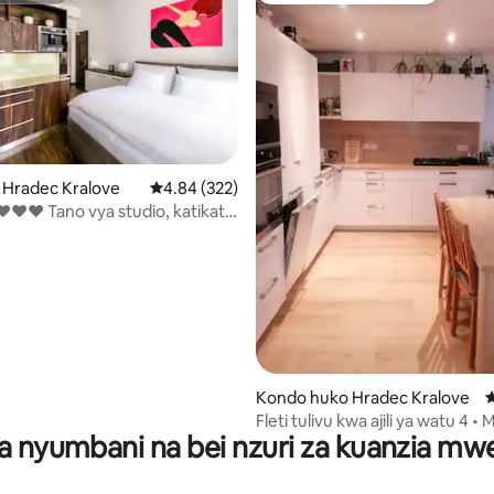
o Hradec Kralove
Ukadiriaji wa wastani wa 4.84 kati ya 5, tathmi
4.84 (322)
a❤❤❤ Tano vya studio, katikati
❤❤
a 4.75 kati ya 5, tathmini 12
Kondo huko Hradec Kralove
U
Fleti tulivu kwa ajili ya watu 4 
a nyumbani na bei nzuri za kuanzia m
ya bila malipo • Karibu na katikati 