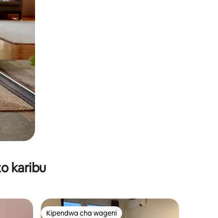
o karibu
Kipendwa cha wageni
Kipendwa cha wageni