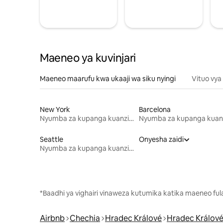
Maeneo ya kuvinjari
Maeneo maarufu kwa ukaaji wa siku nyingi
Vituo vya
New York
Barcelona
Nyumba za kupanga kuanzia mwezi mmoja
Seattle
Onyesha zaidi
Nyumba za kupanga kuanzia mwezi mmoja
*Baadhi ya vighairi vinaweza kutumika katika maeneo fu
Airbnb
Chechia
Hradec Králové
Hradec Králov