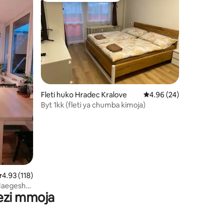
ni 322
Fleti huko Hradec Kralove
Ukadiriaji wa wastani w
4.96 (24)
Byt 1kk (fleti ya chumba kimoja)
kadiriaji wa wastani wa 4.93 kati ya 5, tathmini 118
4.93 (118)
• Maegesho
wezi mmoja
ya jiji