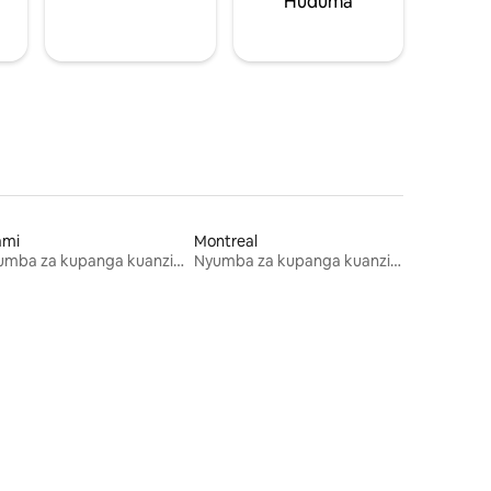
Huduma
ami
Montreal
Nyumba za kupanga kuanzia mwezi mmoja
Nyumba za kupanga kuanzia mwezi mmoja