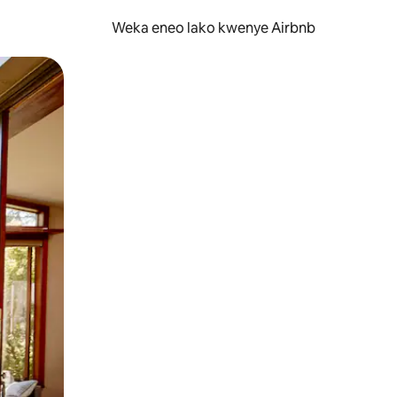
Weka eneo lako kwenye Airbnb
lezesha kidole kwenye ishara.