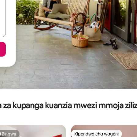
za kupanga kuanzia mwezi mmoja ziliz
i Bingwa
Kipendwa cha wageni
i Bingwa
Kipendwa cha wageni