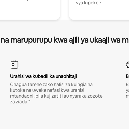
vya kipekee.
 na marupurupu kwa ajili ya ukaaji wa
Urahisi wa kubadilika unaohitaji
B
Chagua tarehe zako halisi za kuingia na
B
kutoka na uweke nafasi kwa urahisi
y
mtandaoni, bila kujizatiti au nyaraka zozote
m
za ziada.*