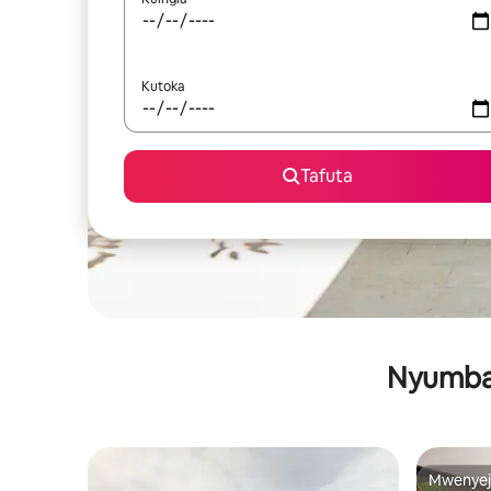
Kutoka
Tafuta
Nyumba 
Mwenyej
Mwenyej