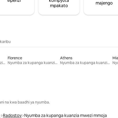
vipenzi
kompyuta
majengo
mpakato
 karibu
Florence
Athens
Mi
Nyumba za kupanga kuanzia mwezi mmoja
Nyumba za kupanga kuanzia mwezi mmoja
Nyumba za kupanga kuanzia mwezi mmoja
lani na kwa baadhi ya nyumba.
é
Radostov
Nyumba za kupanga kuanzia mwezi mmoja