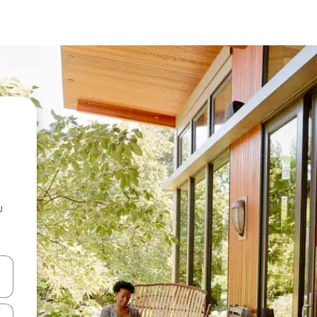
u
 vitufe vya vishale vya juu na chini au uchunguze kwa kugusa au kute