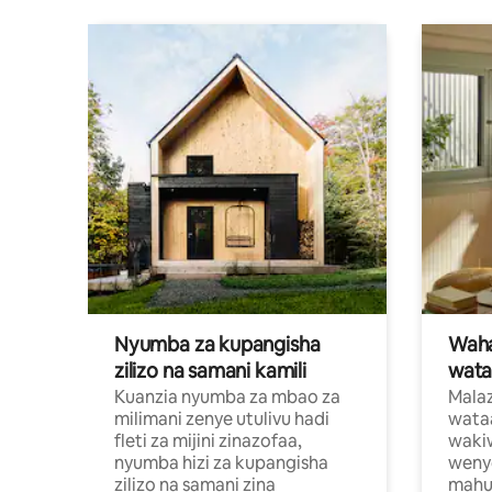
Nyumba za kupangisha
Waham
zilizo na samani kamili
wata
Kuanzia nyumba za mbao za
Malaz
milimani zenye utulivu hadi
wata
fleti za mijini zinazofaa,
wakiw
nyumba hizi za kupangisha
weny
zilizo na samani zina
mahus