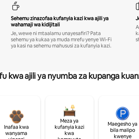
Sehemu zinazofaa kufanyia kazi kwa ajili ya
J
wahamaji wa kidijitali
A
Je, wewe ni mtaalamu unayesafiri? Pata
k
sehemu ya kukaa ya muda mrefu yenye Wi-Fi
s
ya kasi na sehemu mahususi za kufanyia kazi.
fu kwa ajili ya nyumba za kupanga ku
Meza ya
Maegesho ya
Inafaa kwa
kufanyia kazi
bila malipo
wanyama
kwa
kwenye