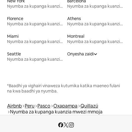
New York
Barcelona
Nyumba za kupanga kuanzia mwezi mmoja
Nyumba za kupanga kuanzia mwezi mmoja
Florence
Athens
Nyumba za kupanga kuanzia mwezi mmoja
Nyumba za kupanga kuanzia mwezi mmoja
Miami
Montreal
Nyumba za kupanga kuanzia mwezi mmoja
Nyumba za kupanga kuanzia mwezi mmoja
Seattle
Onyesha zaidi
Nyumba za kupanga kuanzia mwezi mmoja
*Baadhi ya vighairi vinaweza kutumika katika maeneo fulani
na kwa baadhi ya nyumba.
Airbnb
Peru
Pasco
Oxapampa
Quillazú
Nyumba za kupanga kuanzia mwezi mmoja