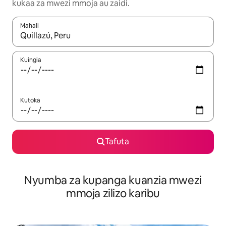
kukaa za mwezi mmoja au zaidi.
Mahali
Wakati matokeo yanapatikana, vinjari kwa kutumia vitufe vya v
Kuingia
Kutoka
Tafuta
Nyumba za kupanga kuanzia mwezi
mmoja zilizo karibu