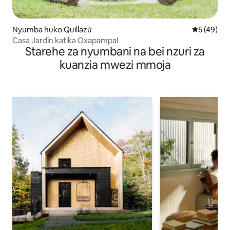
Nyumba huko Quillazú
Ukadiriaji 
5 (49)
Casa Jardín katika Oxapampa!
Starehe za nyumbani na bei nzuri za
kuanzia mwezi mmoja