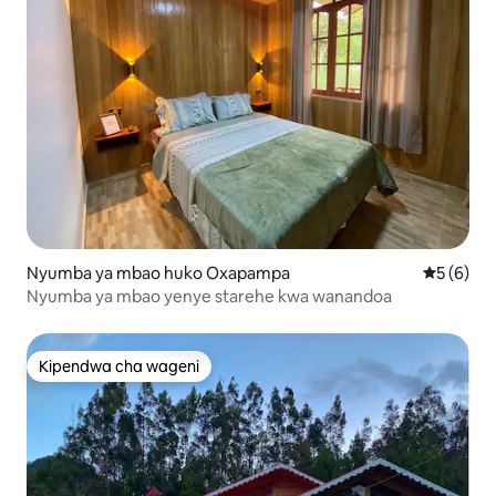
Nyumba ya mbao huko Oxapampa
Ukadiriaji
5 (6)
Nyumba ya mbao yenye starehe kwa wanandoa
Kipendwa cha wageni
Kipendwa cha wageni