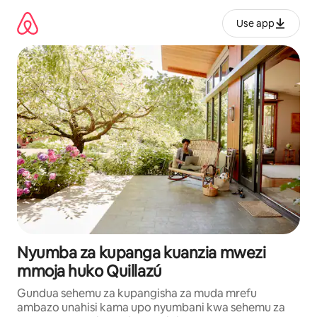
Ruka
kwenda
Use app
kwenye
maudhui
Nyumba za kupanga kuanzia mwezi
mmoja huko Quillazú
Gundua sehemu za kupangisha za muda mrefu
ambazo unahisi kama upo nyumbani kwa sehemu za