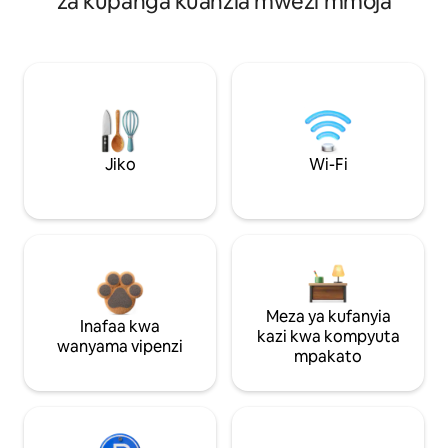
za kupanga kuanzia mwezi mmoja
Jiko
Wi-Fi
Meza ya kufanyia
Inafaa kwa
kazi kwa kompyuta
wanyama vipenzi
mpakato