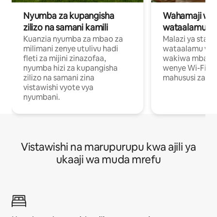
Nyumba za kupangisha
Wahamaji wa ki
zilizo na samani kamili
wataalamu wa
Kuanzia nyumba za mbao za
Malazi ya star
milimani zenye utulivu hadi
wataalamu wan
fleti za mijini zinazofaa,
wakiwa mbali na
nyumba hizi za kupangisha
wenye Wi-Fi n
zilizo na samani zina
mahususi za kuf
vistawishi vyote vya
nyumbani.
Vistawishi na marupurupu kwa ajili ya
ukaaji wa muda mrefu