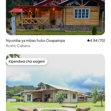
Nyumba ya mbao huko Oxapampa
Ukadiriaji wa 
4.94 (70)
Rustic Cabana
Kipendwa cha wageni
Kipendwa cha wageni