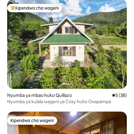
Kipendwa cha wageni
Kipendwa maarufu cha wageni
Nyumba ya mbao huko Quillazú
Ukadiriaji 
5 (38)
Nyumba ya kulala wageni ya Cosy huko Oxapampa
Kipendwa cha wageni
Kipendwa cha wageni