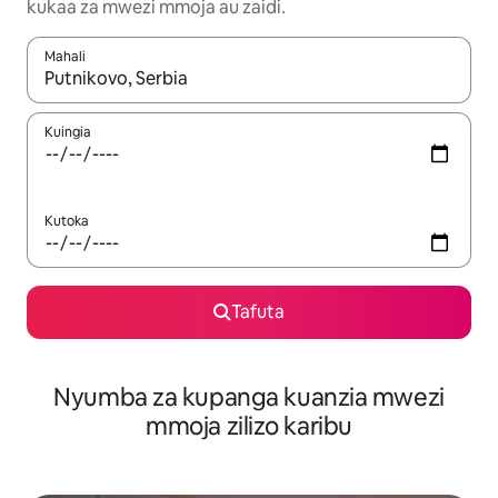
kukaa za mwezi mmoja au zaidi.
Mahali
Wakati matokeo yanapatikana, vinjari kwa kutumia vitufe vya v
Kuingia
Kutoka
Tafuta
Nyumba za kupanga kuanzia mwezi
mmoja zilizo karibu