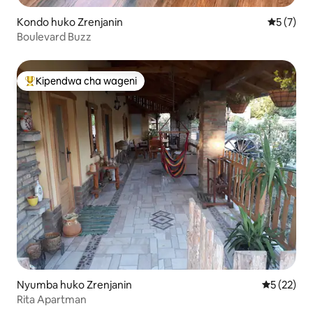
Kondo huko Zrenjanin
Ukadiriaji
5 (7)
Boulevard Buzz
Kipendwa cha wageni
Kipendwa maarufu cha wageni
Nyumba huko Zrenjanin
Ukadiriaji 
5 (22)
Rita Apartman