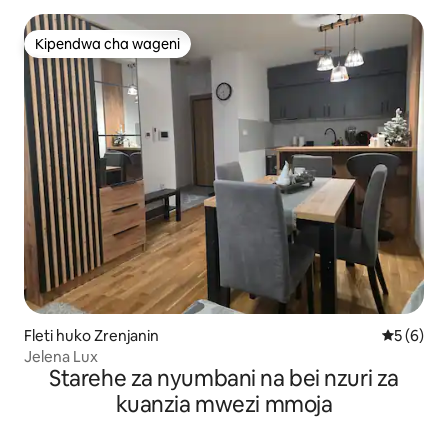
Kipendwa cha wageni
Kipendwa cha wageni
Fleti huko Zrenjanin
Ukadiriaji
5 (6)
Jelena Lux
Starehe za nyumbani na bei nzuri za
kuanzia mwezi mmoja