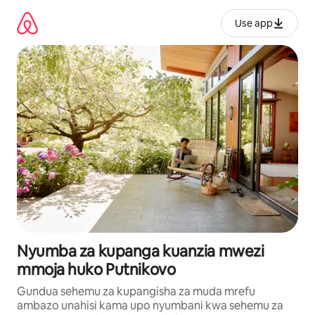
Ruka
kwenda
Use app
kwenye
maudhui
Nyumba za kupanga kuanzia mwezi
mmoja huko Putnikovo
Gundua sehemu za kupangisha za muda mrefu
ambazo unahisi kama upo nyumbani kwa sehemu za