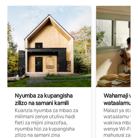
Nyumba za kupangisha
Wahamaji wa ki
zilizo na samani kamili
wataalamu wa
Kuanzia nyumba za mbao za
Malazi ya star
milimani zenye utulivu hadi
wataalamu wan
fleti za mijini zinazofaa,
wakiwa mbali na
nyumba hizi za kupangisha
wenye Wi-Fi n
zilizo na samani zina
mahususi za kuf