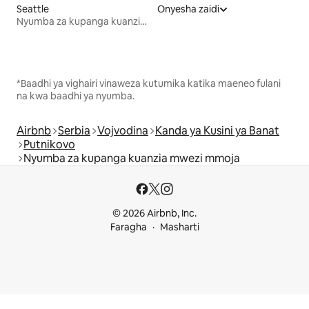
Seattle
Onyesha zaidi
Nyumba za kupanga kuanzia mwezi mmoja
*Baadhi ya vighairi vinaweza kutumika katika maeneo fulani
na kwa baadhi ya nyumba.
Airbnb
Serbia
Vojvodina
Kanda ya Kusini ya Banat
Putnikovo
Nyumba za kupanga kuanzia mwezi mmoja
© 2026 Airbnb, Inc.
Faragha
Masharti