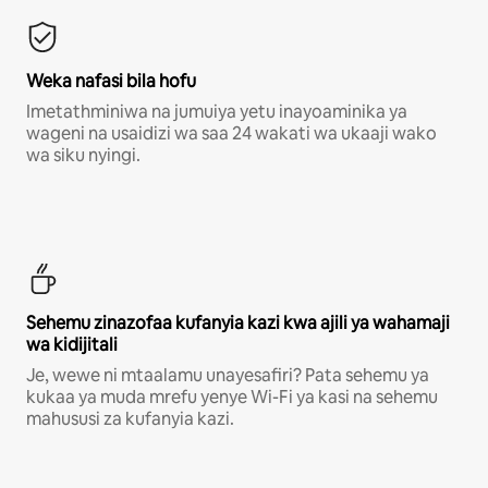
Weka nafasi bila hofu
Imetathminiwa na jumuiya yetu inayoaminika ya
wageni na usaidizi wa saa 24 wakati wa ukaaji wako
wa siku nyingi.
Sehemu zinazofaa kufanyia kazi kwa ajili ya wahamaji
wa kidijitali
Je, wewe ni mtaalamu unayesafiri? Pata sehemu ya
kukaa ya muda mrefu yenye Wi-Fi ya kasi na sehemu
mahususi za kufanyia kazi.