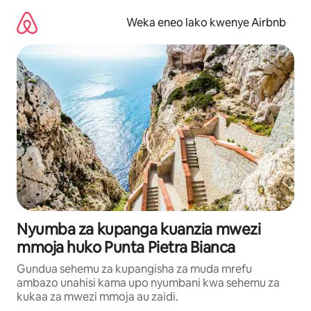
Ruka
kwenda
Weka eneo lako kwenye Airbnb
kwenye
maudhui
Nyumba za kupanga kuanzia mwezi
mmoja huko Punta Pietra Bianca
Gundua sehemu za kupangisha za muda mrefu
ambazo unahisi kama upo nyumbani kwa sehemu za
kukaa za mwezi mmoja au zaidi.