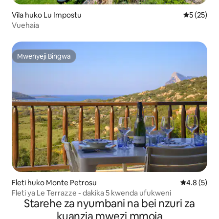
Vila huko Lu Impostu
Ukadiriaji 
5 (25)
Vuehaia
Mwenyeji Bingwa
Mwenyeji Bingwa
Fleti huko Monte Petrosu
Ukadiriaji w
4.8 (5)
Fleti ya Le Terrazze - dakika 5 kwenda ufukweni
Starehe za nyumbani na bei nzuri za
kuanzia mwezi mmoja