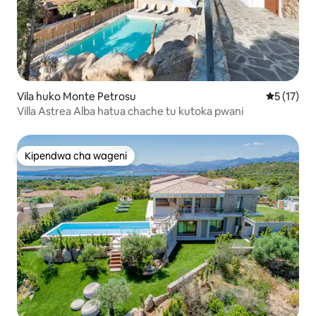
Vila huko Monte Petrosu
Ukadiriaji 
5 (17)
Villa Astrea Alba hatua chache tu kutoka pwani
Kipendwa cha wageni
Kipendwa cha wageni