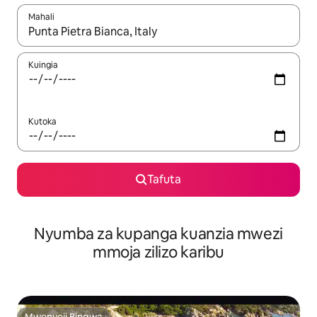
Mahali
Wakati matokeo yanapatikana, vinjari kwa kutumia vitufe vya v
Kuingia
Kutoka
Tafuta
Nyumba za kupanga kuanzia mwezi
mmoja zilizo karibu