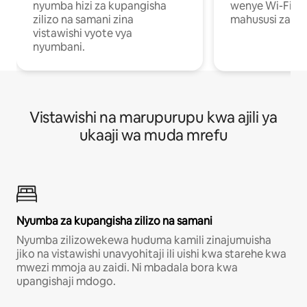
nyumba hizi za kupangisha
wenye Wi-Fi n
zilizo na samani zina
mahususi za kuf
vistawishi vyote vya
nyumbani.
Vistawishi na marupurupu kwa ajili ya
ukaaji wa muda mrefu
Nyumba za kupangisha zilizo na samani
Nyumba zilizowekewa huduma kamili zinajumuisha
jiko na vistawishi unavyohitaji ili uishi kwa starehe kwa
mwezi mmoja au zaidi. Ni mbadala bora kwa
upangishaji mdogo.