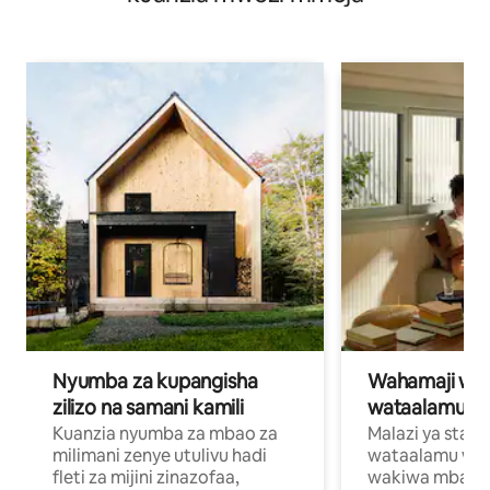
Nyumba za kupangisha
Wahamaji wa ki
zilizo na samani kamili
wataalamu wa
Kuanzia nyumba za mbao za
Malazi ya star
milimani zenye utulivu hadi
wataalamu wan
fleti za mijini zinazofaa,
wakiwa mbali na