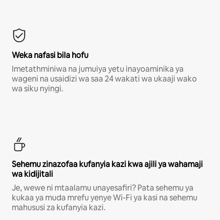
Weka nafasi bila hofu
Imetathminiwa na jumuiya yetu inayoaminika ya
wageni na usaidizi wa saa 24 wakati wa ukaaji wako
wa siku nyingi.
Sehemu zinazofaa kufanyia kazi kwa ajili ya wahamaji
wa kidijitali
Je, wewe ni mtaalamu unayesafiri? Pata sehemu ya
kukaa ya muda mrefu yenye Wi-Fi ya kasi na sehemu
mahususi za kufanyia kazi.