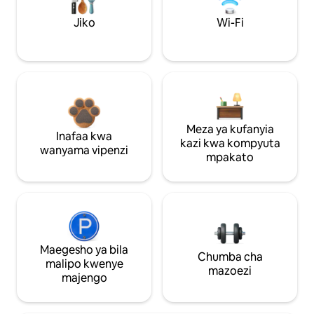
Jiko
Wi-Fi
Meza ya kufanyia
Inafaa kwa
kazi kwa kompyuta
wanyama vipenzi
mpakato
Maegesho ya bila
Chumba cha
malipo kwenye
mazoezi
majengo