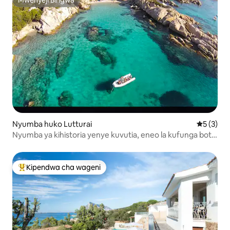
Mwenyeji Bingwa
Mwenyeji Bingwa
Nyumba huko Lutturai
Ukadiriaji
5 (3)
Nyumba ya kihistoria yenye kuvutia, eneo la kufunga boti,
bahari iko umbali wa dakika 5!
Kipendwa cha wageni
Kipendwa maarufu cha wageni