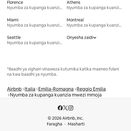
Florence
Athens
Nyumba za kupanga kuanzia mwezi mmoja
Nyumba za kupanga kuanzia mwezi mmoja
Miami
Montreal
Nyumba za kupanga kuanzia mwezi mmoja
Nyumba za kupanga kuanzia mwezi mmoja
Seattle
Onyesha zaidi
Nyumba za kupanga kuanzia mwezi mmoja
*Baadhi ya vighairi vinaweza kutumika katika maeneo fulani
na kwa baadhi ya nyumba.
Airbnb
Italia
Emilia-Romagna
Reggio Emilia
Nyumba za kupanga kuanzia mwezi mmoja
© 2026 Airbnb, Inc.
Faragha
Masharti