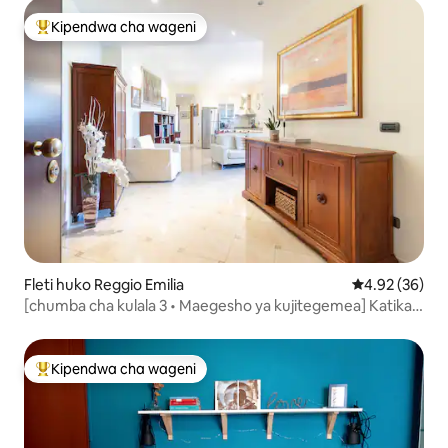
Kipendwa cha wageni
Kipendwa maarufu cha wageni
Fleti huko Reggio Emilia
Ukadiriaji wa 
4.92 (36)
[chumba cha kulala 3 • Maegesho ya kujitegemea] Katikati
ya mji • AC
Kipendwa cha wageni
Kipendwa maarufu cha wageni