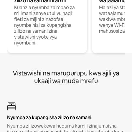
zilizo na samani kamili
wataalamu wa
Kuanzia nyumba za mbao za
Malazi ya star
milimani zenye utulivu hadi
wataalamu wan
fleti za mijini zinazofaa,
wakiwa mbali na
nyumba hizi za kupangisha
wenye Wi-Fi n
zilizo na samani zina
mahususi za kuf
vistawishi vyote vya
nyumbani.
Vistawishi na marupurupu kwa ajili ya
ukaaji wa muda mrefu
Nyumba za kupangisha zilizo na samani
Nyumba zilizowekewa huduma kamili zinajumuisha
jiko na vistawishi unavyohitaji ili uishi kwa starehe kwa