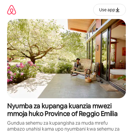
Ruka
kwenda
Use app
kwenye
maudhui
Nyumba za kupanga kuanzia mwezi
mmoja huko Province of Reggio Emilia
Gundua sehemu za kupangisha za muda mrefu
ambazo unahisi kama upo nyumbani kwa sehemu za