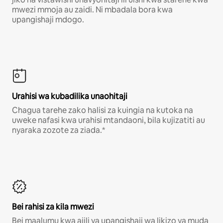
mwezi mmoja au zaidi. Ni mbadala bora kwa
upangishaji mdogo.
Urahisi wa kubadilika unaohitaji
Chagua tarehe zako halisi za kuingia na kutoka na
uweke nafasi kwa urahisi mtandaoni, bila kujizatiti au
nyaraka zozote za ziada.*
Bei rahisi za kila mwezi
Bei maalumu kwa ajili ya upangishaji wa likizo ya muda