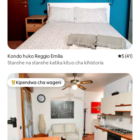
Kondo huko Reggio Emilia
Ukadiriaji 
5 (41)
Starehe na starehe katika kituo cha kihistoria
Kipendwa cha wageni
Kipendwa maarufu cha wageni