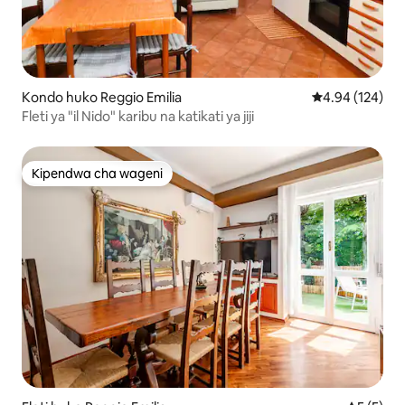
Kondo huko Reggio Emilia
Ukadiriaji wa w
4.94 (124)
Fleti ya "il Nido" karibu na katikati ya jiji
Kipendwa cha wageni
Kipendwa cha wageni