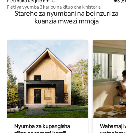
Fleti huko Reggio Emilia
Ukadiriaji
5 (5)
Fleti ya vyumba 3 karibu na kituo cha kihistoria
Starehe za nyumbani na bei nzuri za
kuanzia mwezi mmoja
Nyumba za kupangisha
Wahamaji wa ki