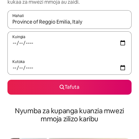
kukaa za mwezi mmoja au zaidi.
Mahali
Wakati matokeo yanapatikana, vinjari kwa kutumia vitufe vya v
Kuingia
Kutoka
Tafuta
Nyumba za kupanga kuanzia mwezi
mmoja zilizo karibu