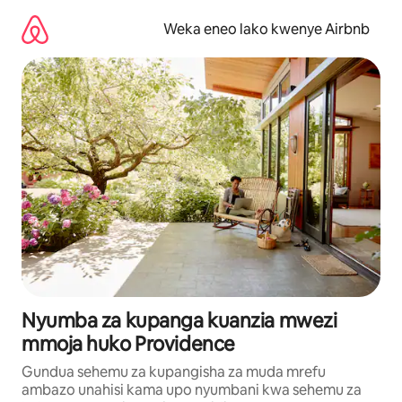
Ruka
kwenda
Weka eneo lako kwenye Airbnb
kwenye
maudhui
Nyumba za kupanga kuanzia mwezi
mmoja huko Providence
Gundua sehemu za kupangisha za muda mrefu
ambazo unahisi kama upo nyumbani kwa sehemu za