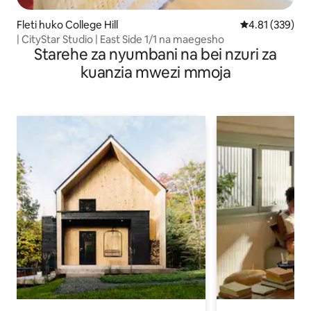
Fleti huko College Hill
Ukadiriaji wa w
4.81 (339)
| CityStar Studio | East Side 1/1 na maegesho
Starehe za nyumbani na bei nzuri za
kuanzia mwezi mmoja