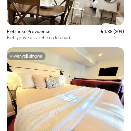
Fleti huko Providence
Ukadiriaji wa wa
4.88 (204)
Fleti yenye ustarehe na kifahari
Mwenyeji Bingwa
Mwenyeji Bingwa