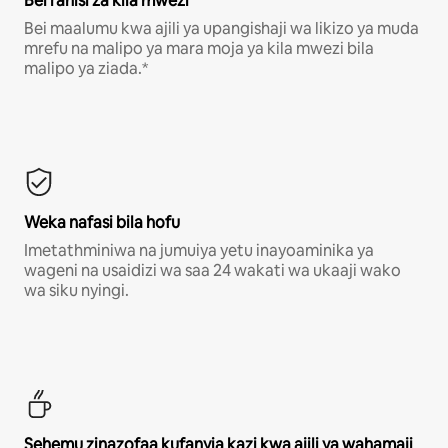
Bei rahisi za kila mwezi
Bei maalumu kwa ajili ya upangishaji wa likizo ya muda
mrefu na malipo ya mara moja ya kila mwezi bila
malipo ya ziada.*
Weka nafasi bila hofu
Imetathminiwa na jumuiya yetu inayoaminika ya
wageni na usaidizi wa saa 24 wakati wa ukaaji wako
wa siku nyingi.
Sehemu zinazofaa kufanyia kazi kwa ajili ya wahamaji