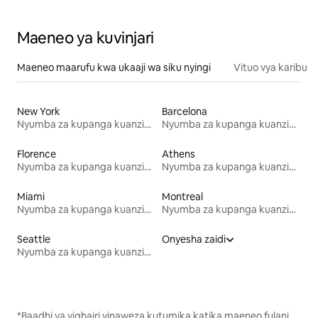
Maeneo ya kuvinjari
Maeneo maarufu kwa ukaaji wa siku nyingi
Vituo vya karibu
New York
Barcelona
Nyumba za kupanga kuanzia mwezi mmoja
Nyumba za kupanga kuanzia mwezi mmoja
Florence
Athens
Nyumba za kupanga kuanzia mwezi mmoja
Nyumba za kupanga kuanzia mwezi mmoja
Miami
Montreal
Nyumba za kupanga kuanzia mwezi mmoja
Nyumba za kupanga kuanzia mwezi mmoja
Seattle
Onyesha zaidi
Nyumba za kupanga kuanzia mwezi mmoja
*Baadhi ya vighairi vinaweza kutumika katika maeneo fulani