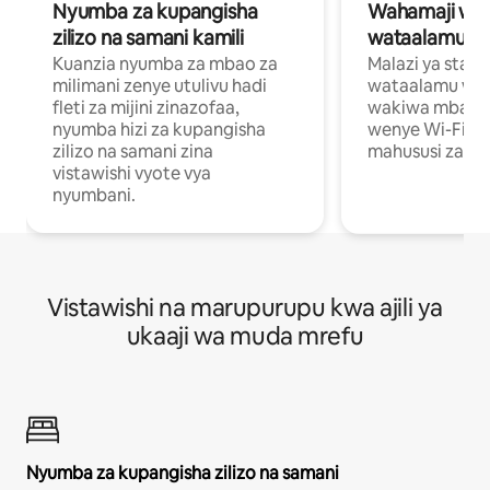
Nyumba za kupangisha
Wahamaji wa ki
zilizo na samani kamili
wataalamu wa
Kuanzia nyumba za mbao za
Malazi ya star
milimani zenye utulivu hadi
wataalamu wan
fleti za mijini zinazofaa,
wakiwa mbali na
nyumba hizi za kupangisha
wenye Wi-Fi n
zilizo na samani zina
mahususi za kuf
vistawishi vyote vya
nyumbani.
Vistawishi na marupurupu kwa ajili ya
ukaaji wa muda mrefu
Nyumba za kupangisha zilizo na samani