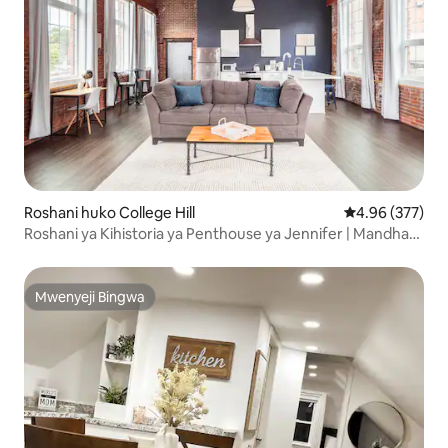
Roshani huko College Hill
Ukadiriaji wa w
4.96 (377)
Roshani ya Kihistoria ya Penthouse ya Jennifer | Mandhari
ya Jiji
Mwenyeji Bingwa
Mwenyeji Bingwa