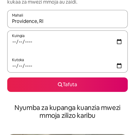
kukaa za mwezi mmoja au zaidi.
Mahali
Wakati matokeo yanapatikana, vinjari kwa kutumia vitufe vya v
Kuingia
Kutoka
Tafuta
Nyumba za kupanga kuanzia mwezi
mmoja zilizo karibu