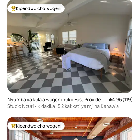
Kipendwa cha wageni
Kipendwa maarufu cha wageni
Nyumba ya kulala wageni huko East Providen
Ukadiriaji wa w
4.96 (119)
ce
Studio Nzuri - < dakika 15 2 katikati ya mji na Kahawia
Kipendwa cha wageni
Kipendwa maarufu cha wageni