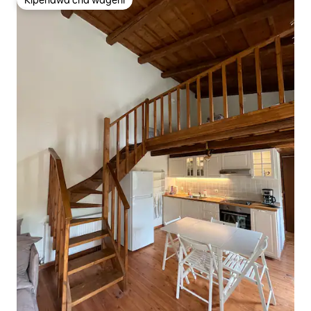
Kipendwa cha wageni
Kipendwa cha wageni