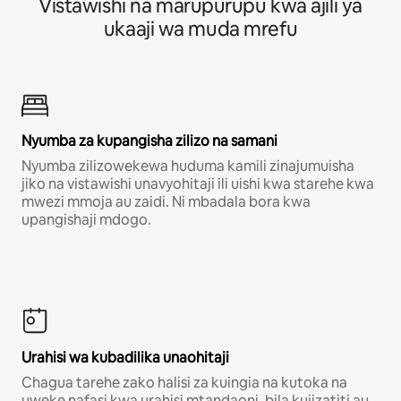
Vistawishi na marupurupu kwa ajili ya
ukaaji wa muda mrefu
Nyumba za kupangisha zilizo na samani
Nyumba zilizowekewa huduma kamili zinajumuisha
jiko na vistawishi unavyohitaji ili uishi kwa starehe kwa
mwezi mmoja au zaidi. Ni mbadala bora kwa
upangishaji mdogo.
Urahisi wa kubadilika unaohitaji
Chagua tarehe zako halisi za kuingia na kutoka na
uweke nafasi kwa urahisi mtandaoni, bila kujizatiti au