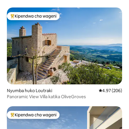
Kipendwa cha wageni
Kipendwa maarufu cha wageni
Nyumba huko Loutraki
Ukadiriaji wa w
4.97 (206)
Panoramic View Villa katika OliveGroves
Kipendwa cha wageni
Kipendwa maarufu cha wageni