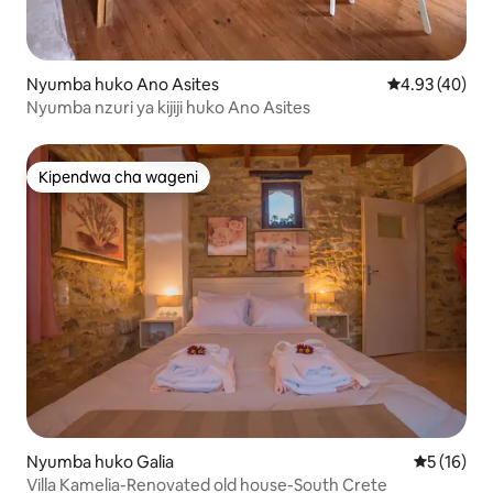
Nyumba huko Ano Asites
Ukadiriaji wa 
4.93 (40)
Nyumba nzuri ya kijiji huko Ano Asites
Kipendwa cha wageni
Kipendwa cha wageni
Nyumba huko Galia
Ukadiriaji 
5 (16)
Villa Kamelia-Renovated old house-South Crete