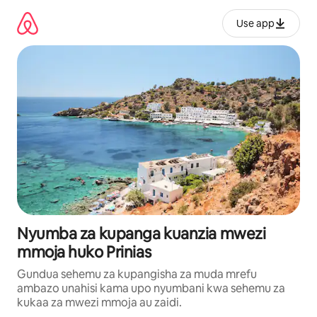
Ruka
kwenda
Use app
kwenye
maudhui
Nyumba za kupanga kuanzia mwezi
mmoja huko Prinias
Gundua sehemu za kupangisha za muda mrefu
ambazo unahisi kama upo nyumbani kwa sehemu za
kukaa za mwezi mmoja au zaidi.