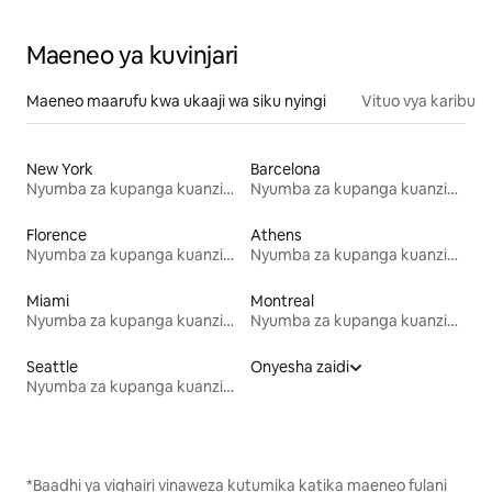
Maeneo ya kuvinjari
Maeneo maarufu kwa ukaaji wa siku nyingi
Vituo vya karibu
New York
Barcelona
Nyumba za kupanga kuanzia mwezi mmoja
Nyumba za kupanga kuanzia mwezi mmoja
Florence
Athens
Nyumba za kupanga kuanzia mwezi mmoja
Nyumba za kupanga kuanzia mwezi mmoja
Miami
Montreal
Nyumba za kupanga kuanzia mwezi mmoja
Nyumba za kupanga kuanzia mwezi mmoja
Seattle
Onyesha zaidi
Nyumba za kupanga kuanzia mwezi mmoja
*Baadhi ya vighairi vinaweza kutumika katika maeneo fulani