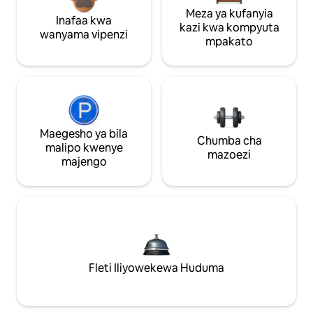
Meza ya kufanyia
Inafaa kwa
kazi kwa kompyuta
wanyama vipenzi
mpakato
Maegesho ya bila
Chumba cha
malipo kwenye
mazoezi
majengo
Fleti Iliyowekewa Huduma