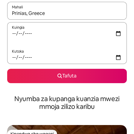
Mahali
Wakati matokeo yanapatikana, vinjari kwa kutumia vitufe vya v
Kuingia
Kutoka
Tafuta
Nyumba za kupanga kuanzia mwezi
mmoja zilizo karibu