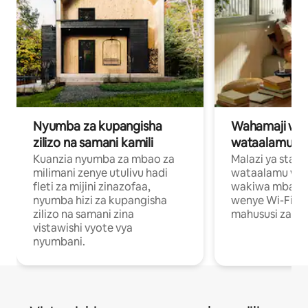
Nyumba za kupangisha
Wahamaji wa ki
zilizo na samani kamili
wataalamu wa
Kuanzia nyumba za mbao za
Malazi ya star
milimani zenye utulivu hadi
wataalamu wan
fleti za mijini zinazofaa,
wakiwa mbali na
nyumba hizi za kupangisha
wenye Wi-Fi n
zilizo na samani zina
mahususi za kuf
vistawishi vyote vya
nyumbani.