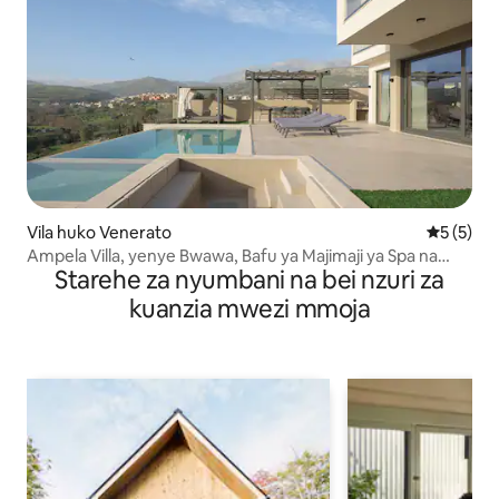
Vila huko Venerato
Ukadiriaji
5 (5)
Ampela Villa, yenye Bwawa, Bafu ya Majimaji ya Spa na
Starehe za nyumbani na bei nzuri za
Urithi
kuanzia mwezi mmoja