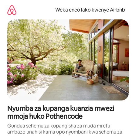
Ruka
kwenda
Weka eneo lako kwenye Airbnb
kwenye
maudhui
Nyumba za kupanga kuanzia mwezi
mmoja huko Pothencode
Gundua sehemu za kupangisha za muda mrefu
ambazo unahisi kama upo nyumbani kwa sehemu za