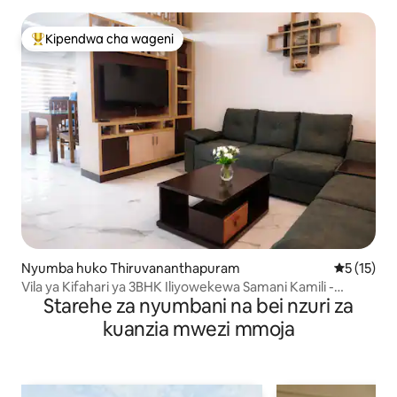
Kipendwa cha wageni
Kipendwa maarufu cha wageni
Nyumba huko Thiruvananthapuram
Ukadiriaji 
5 (15)
Vila ya Kifahari ya 3BHK Iliyowekewa Samani Kamili -
Starehe za nyumbani na bei nzuri za
Kazhakuttam
kuanzia mwezi mmoja