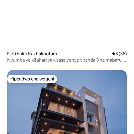
Fleti huko Kazhakootam
Ukadiriaji 
5 (36)
Nyumba ya kifahari ya kisasa yenye vitanda 3 na mabafu 3
karibu na Uwanja wa Greenfield
Kipendwa cha wageni
Kipendwa cha wageni