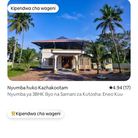
Kipendwa cha wageni
Kipendwa cha wageni
Nyumba huko Kazhakootam
Ukadiriaji wa 
4.94 (17)
Nyumba ya 3BHK Iliyo na Samani za Kutosha: Eneo Kuu
Kipendwa cha wageni
Kipendwa maarufu cha wageni