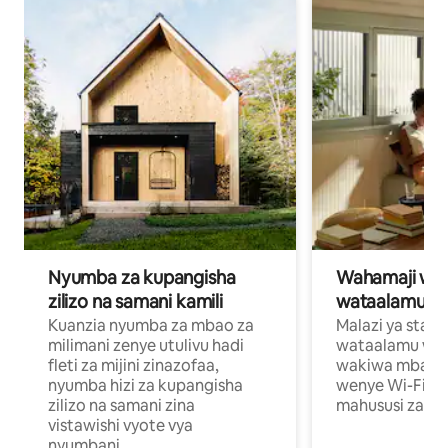
Nyumba za kupangisha
Wahamaji wa ki
zilizo na samani kamili
wataalamu wa
Kuanzia nyumba za mbao za
Malazi ya star
milimani zenye utulivu hadi
wataalamu wan
fleti za mijini zinazofaa,
wakiwa mbali na
nyumba hizi za kupangisha
wenye Wi-Fi n
zilizo na samani zina
mahususi za kuf
vistawishi vyote vya
nyumbani.