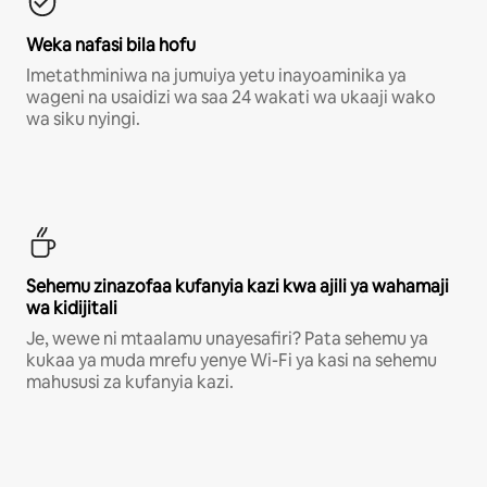
Weka nafasi bila hofu
Imetathminiwa na jumuiya yetu inayoaminika ya
wageni na usaidizi wa saa 24 wakati wa ukaaji wako
wa siku nyingi.
Sehemu zinazofaa kufanyia kazi kwa ajili ya wahamaji
wa kidijitali
Je, wewe ni mtaalamu unayesafiri? Pata sehemu ya
kukaa ya muda mrefu yenye Wi-Fi ya kasi na sehemu
mahususi za kufanyia kazi.