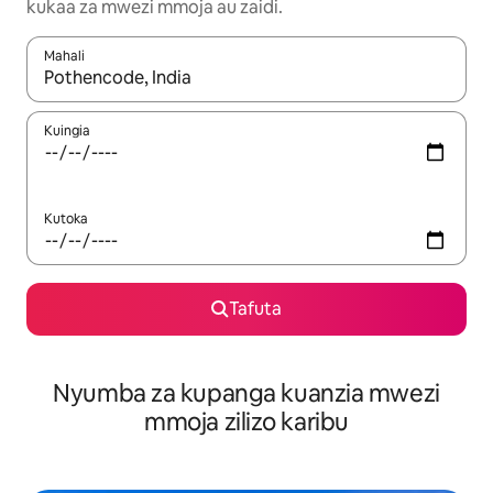
kukaa za mwezi mmoja au zaidi.
Mahali
Wakati matokeo yanapatikana, vinjari kwa kutumia vitufe vya v
Kuingia
Kutoka
Tafuta
Nyumba za kupanga kuanzia mwezi
mmoja zilizo karibu