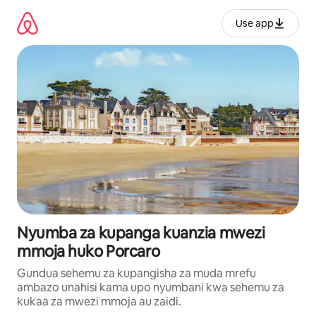
Ruka
kwenda
Use app
kwenye
maudhui
Nyumba za kupanga kuanzia mwezi
mmoja huko Porcaro
Gundua sehemu za kupangisha za muda mrefu
ambazo unahisi kama upo nyumbani kwa sehemu za
kukaa za mwezi mmoja au zaidi.