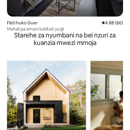
Fleti huko Guer
Ukadiriaji wa 
4.88 (66)
Mahali pa amani katikati ya jiji
Starehe za nyumbani na bei nzuri za
kuanzia mwezi mmoja