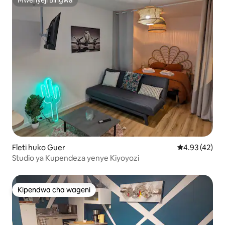
Mwenyeji Bingwa
Mwenyeji Bingwa
Fleti huko Guer
Ukadiriaji wa 
4.93 (42)
Studio ya Kupendeza yenye Kiyoyozi
Kipendwa cha wageni
Kipendwa cha wageni