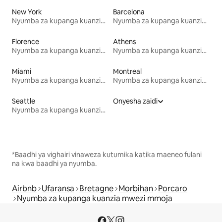
New York
Barcelona
Nyumba za kupanga kuanzia mwezi mmoja
Nyumba za kupanga kuanzia mwezi mmoja
Florence
Athens
Nyumba za kupanga kuanzia mwezi mmoja
Nyumba za kupanga kuanzia mwezi mmoja
Miami
Montreal
Nyumba za kupanga kuanzia mwezi mmoja
Nyumba za kupanga kuanzia mwezi mmoja
Seattle
Onyesha zaidi
Nyumba za kupanga kuanzia mwezi mmoja
*Baadhi ya vighairi vinaweza kutumika katika maeneo fulani
na kwa baadhi ya nyumba.
Airbnb
Ufaransa
Bretagne
Morbihan
Porcaro
Nyumba za kupanga kuanzia mwezi mmoja