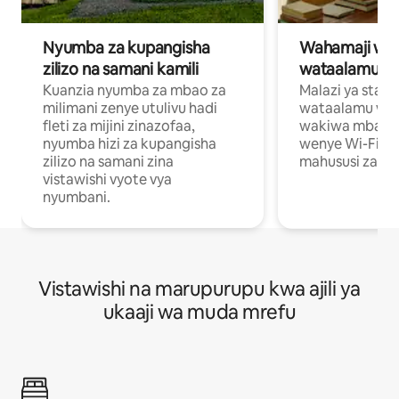
Nyumba za kupangisha
Wahamaji wa ki
zilizo na samani kamili
wataalamu wa
Kuanzia nyumba za mbao za
Malazi ya star
milimani zenye utulivu hadi
wataalamu wan
fleti za mijini zinazofaa,
wakiwa mbali na
nyumba hizi za kupangisha
wenye Wi-Fi n
zilizo na samani zina
mahususi za kuf
vistawishi vyote vya
nyumbani.
Vistawishi na marupurupu kwa ajili ya
ukaaji wa muda mrefu