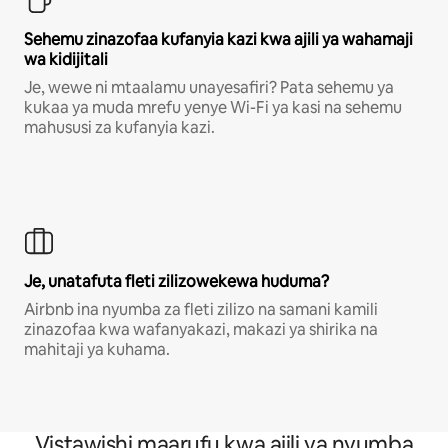
Sehemu zinazofaa kufanyia kazi kwa ajili ya wahamaji
wa kidijitali
Je, wewe ni mtaalamu unayesafiri? Pata sehemu ya
kukaa ya muda mrefu yenye Wi-Fi ya kasi na sehemu
mahususi za kufanyia kazi.
Je, unatafuta fleti zilizowekewa huduma?
Airbnb ina nyumba za fleti zilizo na samani kamili
zinazofaa kwa wafanyakazi, makazi ya shirika na
mahitaji ya kuhama.
Vistawishi maarufu kwa ajili ya nyumba