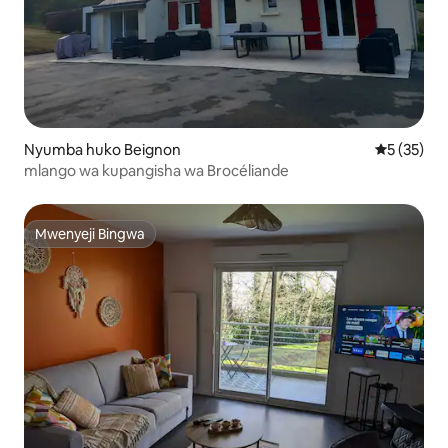
Nyumba huko Beignon
Ukadiriaji 
5 (35)
mlango wa kupangisha wa Brocéliande
Mwenyeji Bingwa
Mwenyeji Bingwa