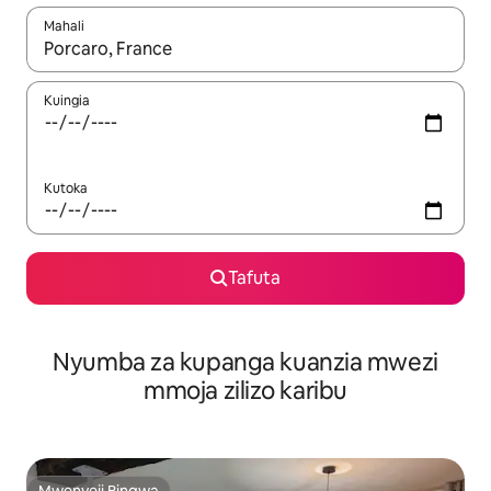
Mahali
Wakati matokeo yanapatikana, vinjari kwa kutumia vitufe vya v
Kuingia
Kutoka
Tafuta
Nyumba za kupanga kuanzia mwezi
mmoja zilizo karibu