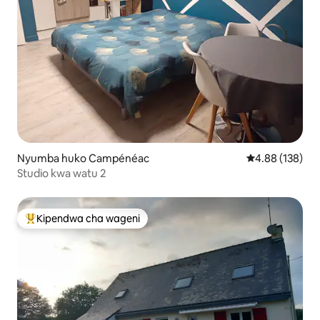
Nyumba huko Campénéac
Ukadiriaji wa w
4.88 (138)
Studio kwa watu 2
Kipendwa cha wageni
Kipendwa maarufu cha wageni