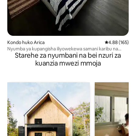
Kondo huko Arica
Ukadiriaji wa w
4.88 (165)
Nyumba ya kupangisha iliyowekewa samani karibu na
Starehe za nyumbani na bei nzuri za
ufuo
kuanzia mwezi mmoja