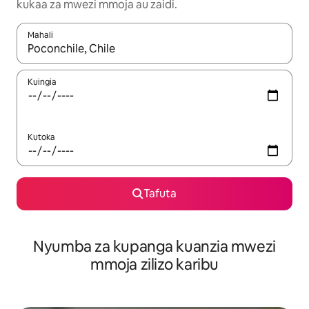
kukaa za mwezi mmoja au zaidi.
Mahali
Wakati matokeo yanapatikana, vinjari kwa kutumia vitufe vya v
Kuingia
Kutoka
Tafuta
Nyumba za kupanga kuanzia mwezi
mmoja zilizo karibu