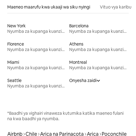
Maeneo maarufu kwa ukaaji wa siku nyingi
Vituo vya karibu
New York
Barcelona
Nyumba za kupanga kuanzia mwezi mmoja
Nyumba za kupanga kuanzia mwezi mmoja
Florence
Athens
Nyumba za kupanga kuanzia mwezi mmoja
Nyumba za kupanga kuanzia mwezi mmoja
Miami
Montreal
Nyumba za kupanga kuanzia mwezi mmoja
Nyumba za kupanga kuanzia mwezi mmoja
Seattle
Onyesha zaidi
Nyumba za kupanga kuanzia mwezi mmoja
*Baadhi ya vighairi vinaweza kutumika katika maeneo fulani
na kwa baadhi ya nyumba.
Airbnb
Chile
Arica na Parinacota
Arica
Poconchile