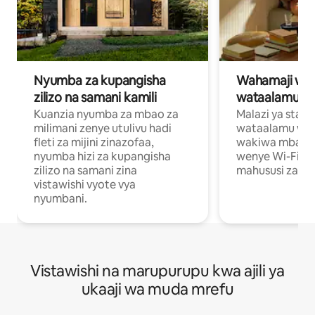
Nyumba za kupangisha
Wahamaji wa ki
zilizo na samani kamili
wataalamu wa
Kuanzia nyumba za mbao za
Malazi ya star
milimani zenye utulivu hadi
wataalamu wan
fleti za mijini zinazofaa,
wakiwa mbali na
nyumba hizi za kupangisha
wenye Wi-Fi n
zilizo na samani zina
mahususi za kuf
vistawishi vyote vya
nyumbani.
Vistawishi na marupurupu kwa ajili ya
ukaaji wa muda mrefu