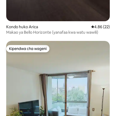
Kondo huko Arica
Ukadiriaji wa 
4.86 (22)
Makao ya Bello Horizonte (yanafaa kwa watu wawili)
Kipendwa cha wageni
Kipendwa cha wageni