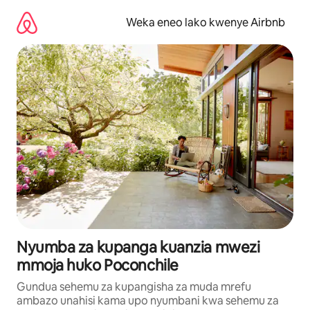
Ruka
kwenda
Weka eneo lako kwenye Airbnb
kwenye
maudhui
Nyumba za kupanga kuanzia mwezi
mmoja huko Poconchile
Gundua sehemu za kupangisha za muda mrefu
ambazo unahisi kama upo nyumbani kwa sehemu za