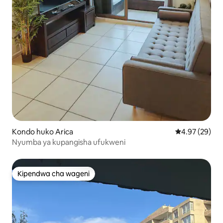
Kondo huko Arica
Ukadiriaji wa 
4.97 (29)
Nyumba ya kupangisha ufukweni
Kipendwa cha wageni
Kipendwa cha wageni