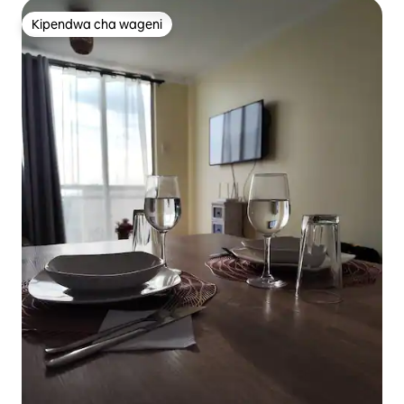
Kipendwa cha wageni
Kipendwa cha wageni