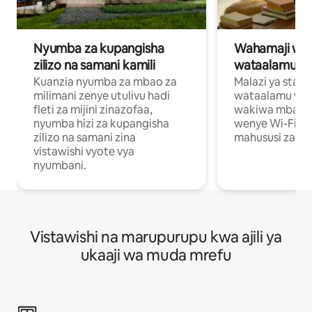
Nyumba za kupangisha
Wahamaji wa ki
zilizo na samani kamili
wataalamu wa
Kuanzia nyumba za mbao za
Malazi ya star
milimani zenye utulivu hadi
wataalamu wan
fleti za mijini zinazofaa,
wakiwa mbali na
nyumba hizi za kupangisha
wenye Wi-Fi n
zilizo na samani zina
mahususi za kuf
vistawishi vyote vya
nyumbani.
Vistawishi na marupurupu kwa ajili ya
ukaaji wa muda mrefu