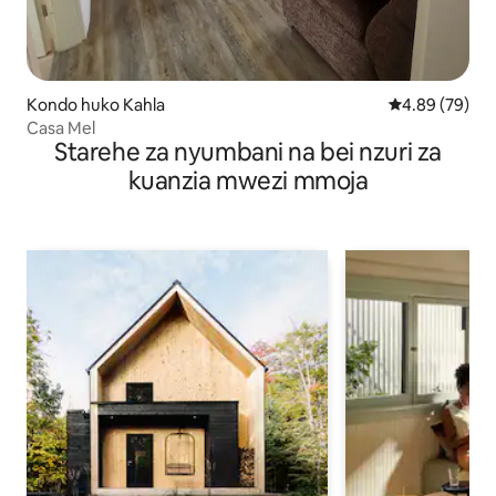
Kondo huko Kahla
Ukadiriaji wa 
4.89 (79)
Casa Mel
Starehe za nyumbani na bei nzuri za
kuanzia mwezi mmoja