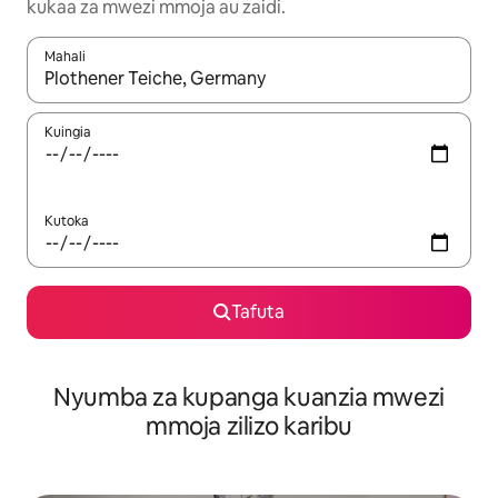
kukaa za mwezi mmoja au zaidi.
Mahali
Wakati matokeo yanapatikana, vinjari kwa kutumia vitufe vya v
Kuingia
Kutoka
Tafuta
Nyumba za kupanga kuanzia mwezi
mmoja zilizo karibu