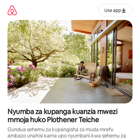
Ruka
kwenda
Use app
kwenye
maudhui
Nyumba za kupanga kuanzia mwezi
mmoja huko Plothener Teiche
Gundua sehemu za kupangisha za muda mrefu
ambazo unahisi kama upo nyumbani kwa sehemu za