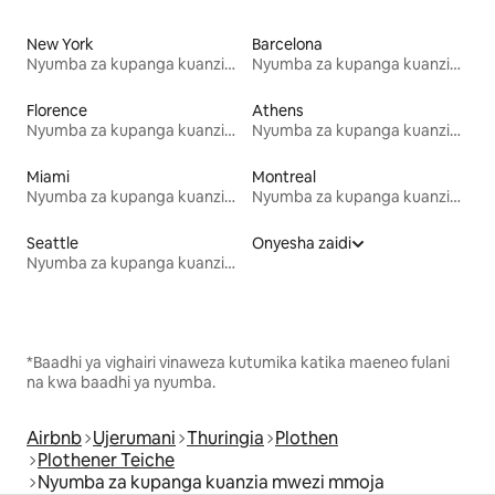
New York
Barcelona
Nyumba za kupanga kuanzia mwezi mmoja
Nyumba za kupanga kuanzia mwezi mmoja
Florence
Athens
Nyumba za kupanga kuanzia mwezi mmoja
Nyumba za kupanga kuanzia mwezi mmoja
Miami
Montreal
Nyumba za kupanga kuanzia mwezi mmoja
Nyumba za kupanga kuanzia mwezi mmoja
Seattle
Onyesha zaidi
Nyumba za kupanga kuanzia mwezi mmoja
*Baadhi ya vighairi vinaweza kutumika katika maeneo fulani
na kwa baadhi ya nyumba.
Airbnb
Ujerumani
Thuringia
Plothen
Plothener Teiche
Nyumba za kupanga kuanzia mwezi mmoja