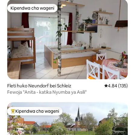
Kipendwa cha wageni
Kipendwa cha wageni
Fleti huko Neundorf bei Schleiz
Ukadiriaji wa w
4.84 (135)
Fewoja "Anita - katika Nyumba ya Asili"
Kipendwa cha wageni
Kipendwa maarufu cha wageni