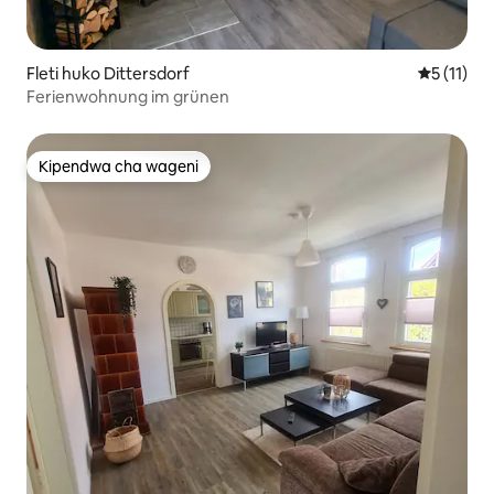
Fleti huko Dittersdorf
Ukadiriaji
5 (11)
Ferienwohnung im grünen
Kipendwa cha wageni
Kipendwa cha wageni