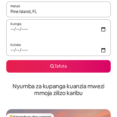
Mahali
Wakati matokeo yanapatikana, vinjari kwa kutumia vitufe vya v
Kuingia
Kutoka
Tafuta
Nyumba za kupanga kuanzia mwezi
mmoja zilizo karibu