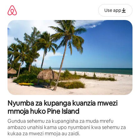
Ruka
kwenda
Use app
kwenye
maudhui
Nyumba za kupanga kuanzia mwezi
mmoja huko Pine Island
Gundua sehemu za kupangisha za muda mrefu
ambazo unahisi kama upo nyumbani kwa sehemu za
kukaa za mwezi mmoja au zaidi.