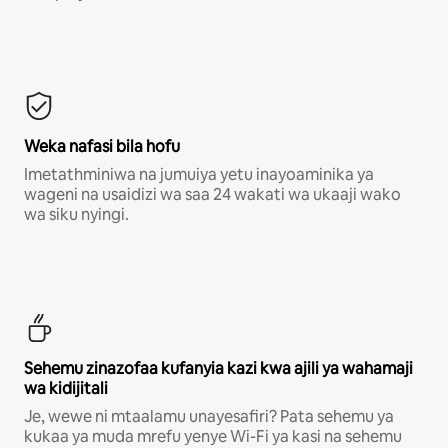
Weka nafasi bila hofu
Imetathminiwa na jumuiya yetu inayoaminika ya
wageni na usaidizi wa saa 24 wakati wa ukaaji wako
wa siku nyingi.
Sehemu zinazofaa kufanyia kazi kwa ajili ya wahamaji
wa kidijitali
Je, wewe ni mtaalamu unayesafiri? Pata sehemu ya
kukaa ya muda mrefu yenye Wi-Fi ya kasi na sehemu