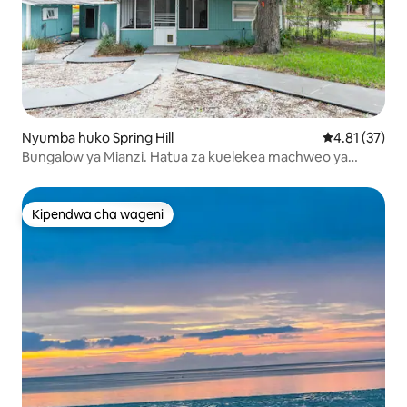
Nyumba huko Spring Hill
Ukadiriaji wa 
4.81 (37)
Bungalow ya Mianzi. Hatua za kuelekea machweo ya
Ghuba na uvuvi
Kipendwa cha wageni
Kipendwa cha wageni