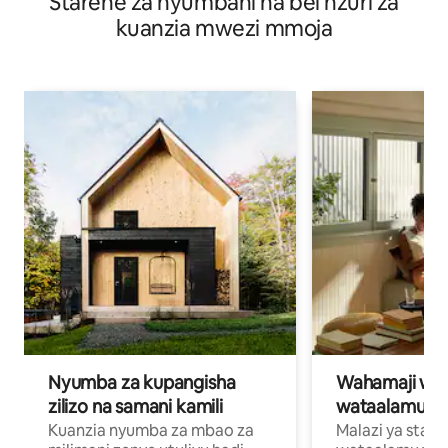
Starehe za nyumbani na bei nzuri za
kuanzia mwezi mmoja
Nyumba za kupangisha
Wahamaji wa ki
zilizo na samani kamili
wataalamu wa
Kuanzia nyumba za mbao za
Malazi ya star