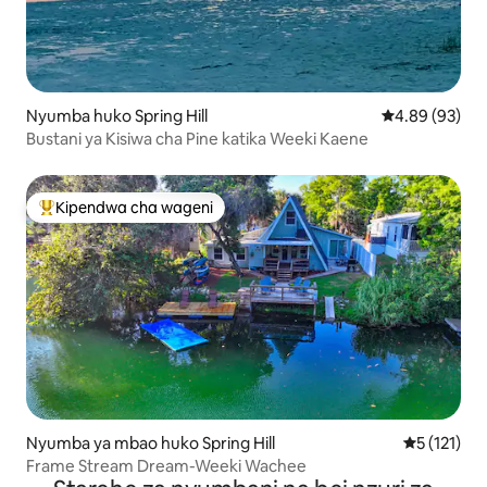
Nyumba huko Spring Hill
Ukadiriaji wa 
4.89 (93)
Bustani ya Kisiwa cha Pine katika Weeki Kaene
Kipendwa cha wageni
Kipendwa maarufu cha wageni
Nyumba ya mbao huko Spring Hill
Ukadiriaji 
5 (121)
Frame Stream Dream-Weeki Wachee