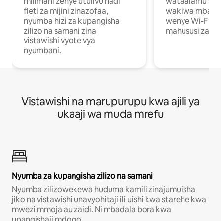
milimani zenye utulivu hadi
wataalamu wan
fleti za mijini zinazofaa,
wakiwa mbali na
nyumba hizi za kupangisha
wenye Wi-Fi n
zilizo na samani zina
mahususi za kuf
vistawishi vyote vya
nyumbani.
Vistawishi na marupurupu kwa ajili ya
ukaaji wa muda mrefu
Nyumba za kupangisha zilizo na samani
Nyumba zilizowekewa huduma kamili zinajumuisha
jiko na vistawishi unavyohitaji ili uishi kwa starehe kwa
mwezi mmoja au zaidi. Ni mbadala bora kwa
upangishaji mdogo.