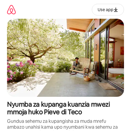
Ruka
kwenda
Use app
kwenye
maudhui
Nyumba za kupanga kuanzia mwezi
mmoja huko Pieve di Teco
Gundua sehemu za kupangisha za muda mrefu
ambazo unahisi kama upo nyumbani kwa sehemu za