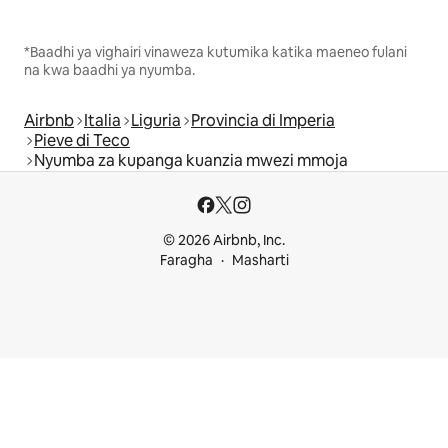
*Baadhi ya vighairi vinaweza kutumika katika maeneo fulani
na kwa baadhi ya nyumba.
Airbnb
Italia
Liguria
Provincia di Imperia
Pieve di Teco
Nyumba za kupanga kuanzia mwezi mmoja
© 2026 Airbnb, Inc.
Faragha
Masharti