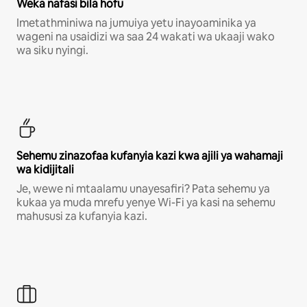
Weka nafasi bila hofu
Imetathminiwa na jumuiya yetu inayoaminika ya
wageni na usaidizi wa saa 24 wakati wa ukaaji wako
wa siku nyingi.
Sehemu zinazofaa kufanyia kazi kwa ajili ya wahamaji
wa kidijitali
Je, wewe ni mtaalamu unayesafiri? Pata sehemu ya
kukaa ya muda mrefu yenye Wi-Fi ya kasi na sehemu
mahususi za kufanyia kazi.