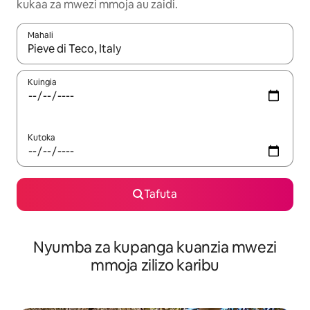
kukaa za mwezi mmoja au zaidi.
Mahali
Wakati matokeo yanapatikana, vinjari kwa kutumia vitufe vya v
Kuingia
Kutoka
Tafuta
Nyumba za kupanga kuanzia mwezi
mmoja zilizo karibu