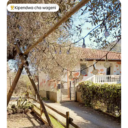
Kipendwa cha wageni
Kipendwa maarufu cha wageni