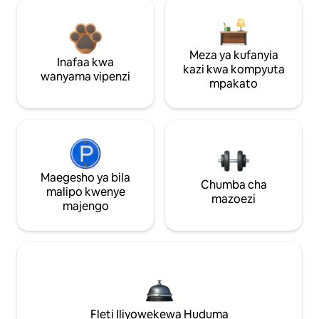
Meza ya kufanyia
Inafaa kwa
kazi kwa kompyuta
wanyama vipenzi
mpakato
Maegesho ya bila
Chumba cha
malipo kwenye
mazoezi
majengo
Fleti Iliyowekewa Huduma