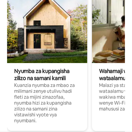
Nyumba za kupangisha
Wahamaji wa ki
zilizo na samani kamili
wataalamu wa
Kuanzia nyumba za mbao za
Malazi ya star
milimani zenye utulivu hadi
wataalamu wan
fleti za mijini zinazofaa,
wakiwa mbali na
nyumba hizi za kupangisha
wenye Wi-Fi n
zilizo na samani zina
mahususi za kuf
vistawishi vyote vya
nyumbani.