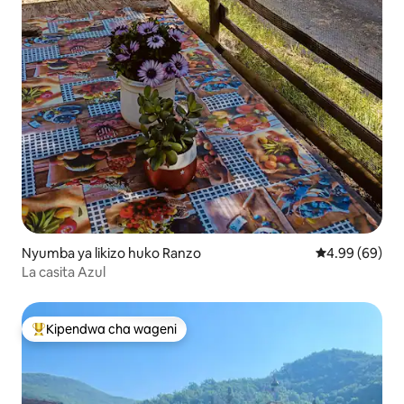
Nyumba ya likizo huko Ranzo
Ukadiriaji wa 
4.99 (69)
La casita Azul
Kipendwa cha wageni
Kipendwa maarufu cha wageni