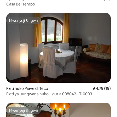
Casa Bel Tempo
Mwenyeji Bingwa
Mwenyeji Bingwa
Fleti huko Pieve di Teco
Ukadiriaji wa 
4.79 (19)
Fleti ya uungwana huko Liguria 008042-LT-0003
Mwenyeji Bingwa
Mwenyeji Bingwa