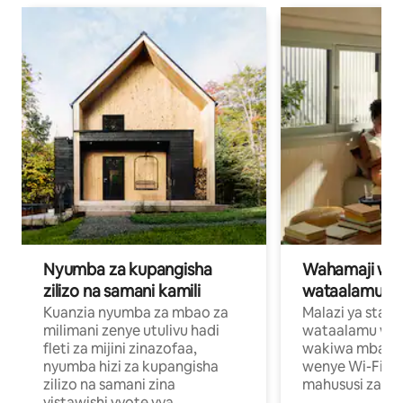
Nyumba za kupangisha
Wahamaji wa ki
zilizo na samani kamili
wataalamu wa
Kuanzia nyumba za mbao za
Malazi ya star
milimani zenye utulivu hadi
wataalamu wan
fleti za mijini zinazofaa,
wakiwa mbali na
nyumba hizi za kupangisha
wenye Wi-Fi n
zilizo na samani zina
mahususi za kuf
vistawishi vyote vya