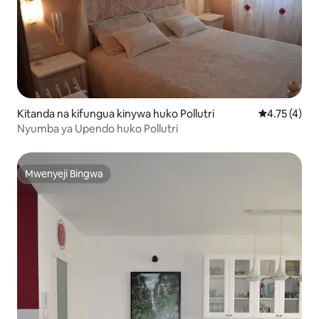
Kitanda na kifungua kinywa huko Pollutri
Ukadiriaji wa
4.75 (4)
Nyumba ya Upendo huko Pollutri
Mwenyeji Bingwa
Mwenyeji Bingwa