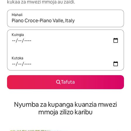
kukaa za mwezi mmoja au zaidi.
Mahali
Wakati matokeo yanapatikana, vinjari kwa kutumia vitufe vya v
Kuingia
Kutoka
Tafuta
Nyumba za kupanga kuanzia mwezi
mmoja zilizo karibu