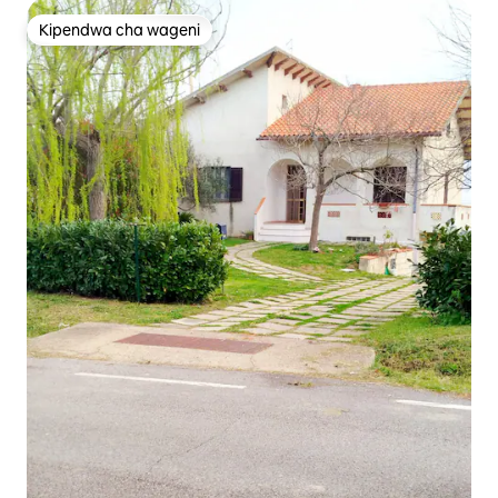
Kipendwa cha wageni
Kipendwa cha wageni