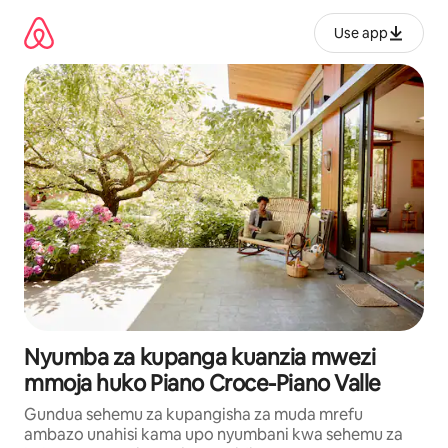
Ruka
kwenda
Use app
kwenye
maudhui
Nyumba za kupanga kuanzia mwezi
mmoja huko Piano Croce-Piano Valle
Gundua sehemu za kupangisha za muda mrefu
ambazo unahisi kama upo nyumbani kwa sehemu za