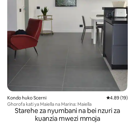
Kondo huko Scerni
Ukadiriaji wa 
4.89 (19)
Ghorofa kati ya Maiella na Marina: Maiella
Starehe za nyumbani na bei nzuri za
kuanzia mwezi mmoja