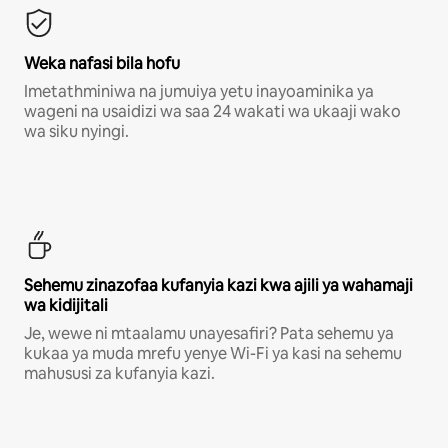
Weka nafasi bila hofu
Imetathminiwa na jumuiya yetu inayoaminika ya
wageni na usaidizi wa saa 24 wakati wa ukaaji wako
wa siku nyingi.
Sehemu zinazofaa kufanyia kazi kwa ajili ya wahamaji
wa kidijitali
Je, wewe ni mtaalamu unayesafiri? Pata sehemu ya
kukaa ya muda mrefu yenye Wi-Fi ya kasi na sehemu
mahususi za kufanyia kazi.