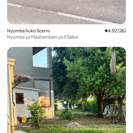
Nyumba huko Scerni
Ukadiriaji wa 
4.92 (26)
Nyumba ya Mashambani ya Il Salice