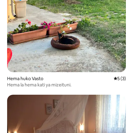
Hema huko Vasto
Ukadiriaji
5 (3)
Hema la hema kati ya mizeituni.