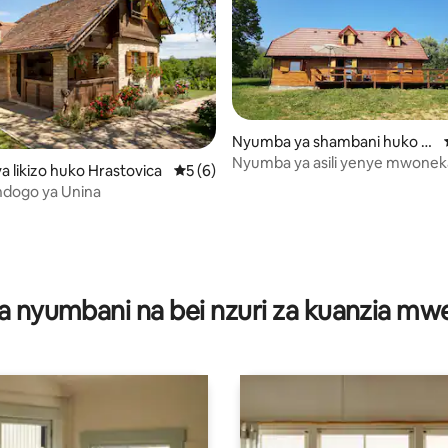
Nyumba ya shambani huko G
ornja Bačuga
Nyumba ya asili yenye mwone
 likizo huko Hrastovica
Ukadiriaji wa wastani wa 5 kati ya 5, tath
5 (6)
ajabu
dogo ya Unina
ni wa 5 kati ya 5, tathmini 6
a nyumbani na bei nzuri za kuanzia m