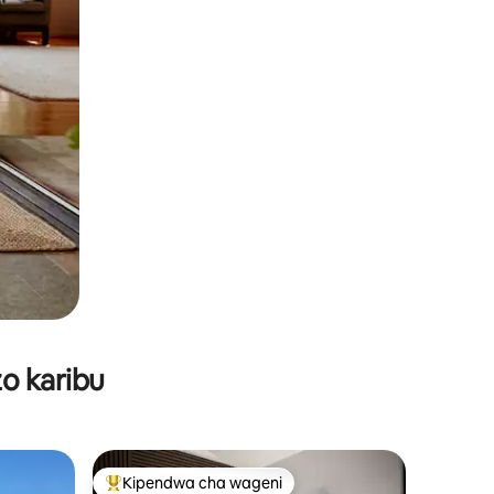
o karibu
Kipendwa cha wageni
Kipendwa maarufu cha wageni