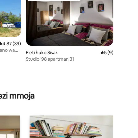
Ukadiriaji wa wastani wa 4.87 kati ya 5, tathmini 39
4.87 (39)
kano wa
mini 6
Fleti huko Sisak
Ukadiriaji wa wast
5 (9)
Studio '98 apartman 31
wezi mmoja