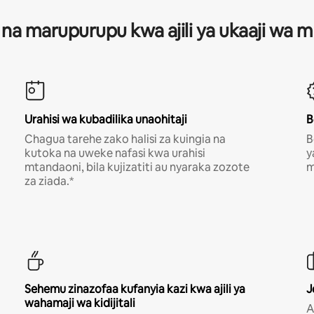
 na marupurupu kwa ajili ya ukaaji wa
Urahisi wa kubadilika unaohitaji
B
Chagua tarehe zako halisi za kuingia na
B
kutoka na uweke nafasi kwa urahisi
y
mtandaoni, bila kujizatiti au nyaraka zozote
m
za ziada.*
Sehemu zinazofaa kufanyia kazi kwa ajili ya
J
wahamaji wa kidijitali
A