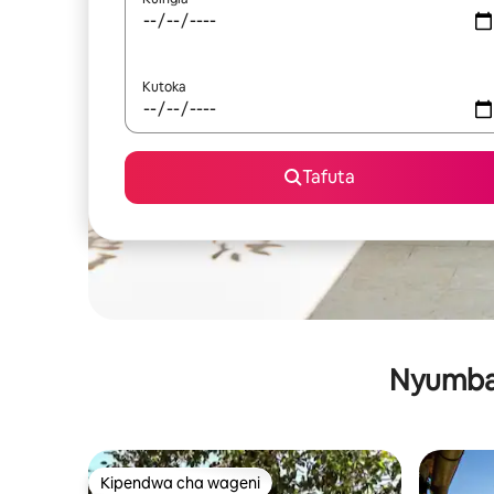
Kutoka
Tafuta
Nyumba 
Kipendwa cha wageni
Kipendwa cha wageni