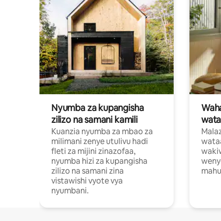
Nyumba za kupangisha
Waham
zilizo na samani kamili
wata
Kuanzia nyumba za mbao za
Malaz
milimani zenye utulivu hadi
wata
fleti za mijini zinazofaa,
wakiw
nyumba hizi za kupangisha
weny
zilizo na samani zina
mahus
vistawishi vyote vya
nyumbani.