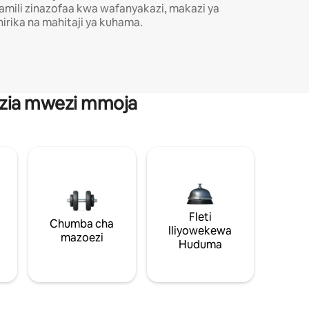
amili zinazofaa kwa wafanyakazi, makazi ya
hirika na mahitaji ya kuhama.
anzia mwezi mmoja
Fleti
Chumba cha
Iliyowekewa
mazoezi
Huduma