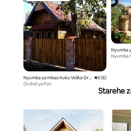
Nyumba ya
Nyumba n
Nyumba ya mbao huko Velika Gra
Ukadiriaji wa wasta
5 (6)
dusa
Orchid ya Pori
Starehe z