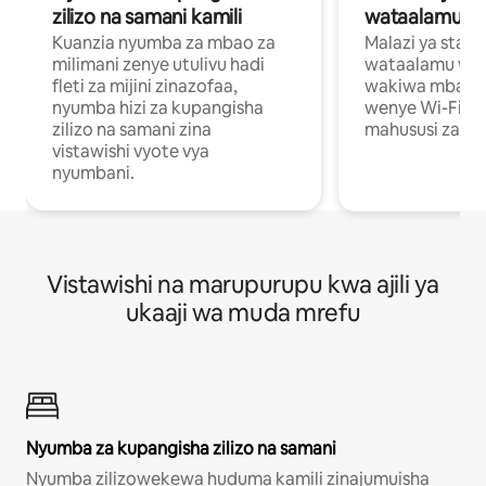
zilizo na samani kamili
wataalamu wa
Kuanzia nyumba za mbao za
Malazi ya star
milimani zenye utulivu hadi
wataalamu wan
fleti za mijini zinazofaa,
wakiwa mbali na
nyumba hizi za kupangisha
wenye Wi-Fi n
zilizo na samani zina
mahususi za kuf
vistawishi vyote vya
nyumbani.
Vistawishi na marupurupu kwa ajili ya
ukaaji wa muda mrefu
Nyumba za kupangisha zilizo na samani
Nyumba zilizowekewa huduma kamili zinajumuisha