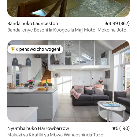
Banda huko Launceston
Ukadiriaji wa w
4.99 (367)
Banda lenye Beseni la Kuogea la Maji Moto, Meko na Joto
la Chini ya Sakafu
Kipendwa cha wageni
Kipendwa maarufu cha wageni
Nyumba huko Harrowbarrow
Ukadiriaji w
5 (190)
Makazi ya Kirafiki ya Mbwa Wanaoshinda Tuzo