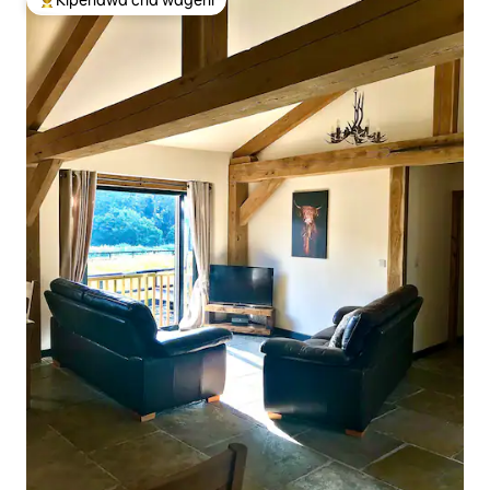
Kipendwa cha wageni
Kipendwa maarufu cha wageni