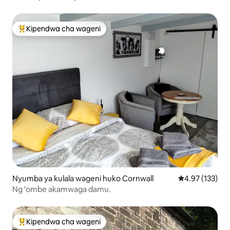
Kipendwa cha wageni
Kipendwa maarufu cha wageni
Nyumba ya kulala wageni huko Cornwall
Ukadiriaji wa w
4.97 (133)
Ng 'ombe akamwaga damu.
Kipendwa cha wageni
Kipendwa maarufu cha wageni