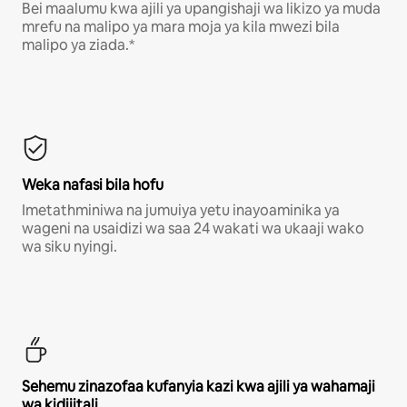
Bei maalumu kwa ajili ya upangishaji wa likizo ya muda
mrefu na malipo ya mara moja ya kila mwezi bila
malipo ya ziada.*
Weka nafasi bila hofu
Imetathminiwa na jumuiya yetu inayoaminika ya
wageni na usaidizi wa saa 24 wakati wa ukaaji wako
wa siku nyingi.
Sehemu zinazofaa kufanyia kazi kwa ajili ya wahamaji
wa kidijitali