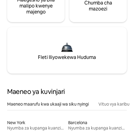
Chumba cha
malipo kwenye
mazoezi
majengo
Fleti Iliyowekewa Huduma
Maeneo ya kuvinjari
Maeneo maarufu kwa ukaaji wa siku nyingi
Vituo vya karibu
New York
Barcelona
Nyumba za kupanga kuanzia mwezi mmoja
Nyumba za kupanga kuanzia mwezi mmoja