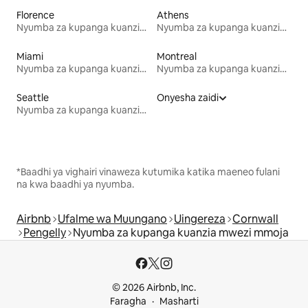
Florence
Athens
Nyumba za kupanga kuanzia mwezi mmoja
Nyumba za kupanga kuanzia mwezi mmoja
Miami
Montreal
Nyumba za kupanga kuanzia mwezi mmoja
Nyumba za kupanga kuanzia mwezi mmoja
Seattle
Onyesha zaidi
Nyumba za kupanga kuanzia mwezi mmoja
*Baadhi ya vighairi vinaweza kutumika katika maeneo fulani
na kwa baadhi ya nyumba.
Airbnb
Ufalme wa Muungano
Uingereza
Cornwall
Pengelly
Nyumba za kupanga kuanzia mwezi mmoja
© 2026 Airbnb, Inc.
Faragha
Masharti