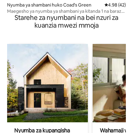
Nyumba ya shambani huko Coad's Green
Ukadiriaji wa 
4.98 (42)
Maegesho ya nyumba ya shambani ya kitanda 1 na baraza
Starehe za nyumbani na bei nzuri za
kati ya pwani
kuanzia mwezi mmoja
Nyumba za kupangisha
Wahamaji wa ki