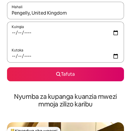
Mahali
Wakati matokeo yanapatikana, vinjari kwa kutumia vitufe vya v
Kuingia
Kutoka
Tafuta
Nyumba za kupanga kuanzia mwezi
mmoja zilizo karibu