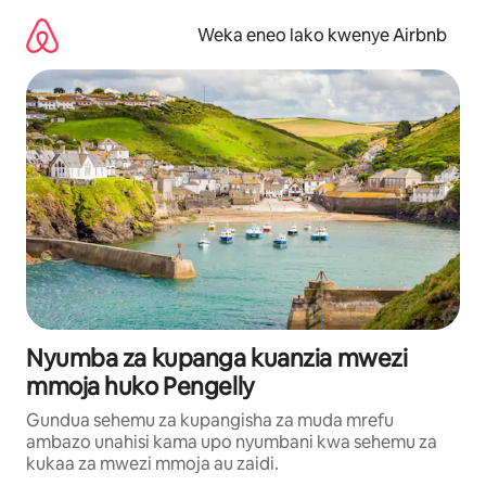
Ruka
kwenda
Weka eneo lako kwenye Airbnb
kwenye
maudhui
Nyumba za kupanga kuanzia mwezi
mmoja huko Pengelly
Gundua sehemu za kupangisha za muda mrefu
ambazo unahisi kama upo nyumbani kwa sehemu za
kukaa za mwezi mmoja au zaidi.