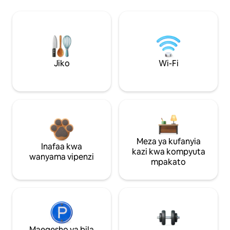
Jiko
Wi-Fi
Meza ya kufanyia
Inafaa kwa
kazi kwa kompyuta
wanyama vipenzi
mpakato
Maegesho ya bila