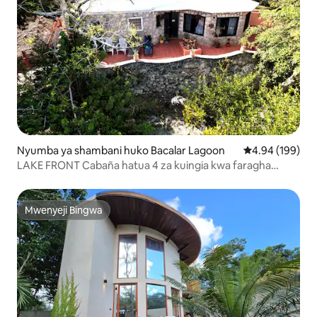
Nyumba ya shambani huko Bacalar Lagoon
Ukadiriaji wa w
4.94 (199)
LAKE FRONT Cabaña hatua 4 za kuingia kwa faragha
kwenye ziwa
Mwenyeji Bingwa
Mwenyeji Bingwa