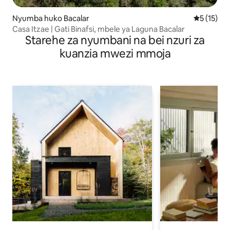
Nyumba huko Bacalar
Ukadiriaji 
5 (15)
Casa Itzae | Gati Binafsi, mbele ya Laguna Bacalar
Starehe za nyumbani na bei nzuri za
kuanzia mwezi mmoja