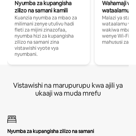
Nyumba za kupangisha
Wahamaji wa ki
zilizo na samani kamili
wataalamu wa
Kuanzia nyumba za mbao za
Malazi ya star
milimani zenye utulivu hadi
wataalamu wan
fleti za mijini zinazofaa,
wakiwa mbali na
nyumba hizi za kupangisha
wenye Wi-Fi n
zilizo na samani zina
mahususi za kuf
vistawishi vyote vya
nyumbani.
Vistawishi na marupurupu kwa ajili ya
ukaaji wa muda mrefu
Nyumba za kupangisha zilizo na samani