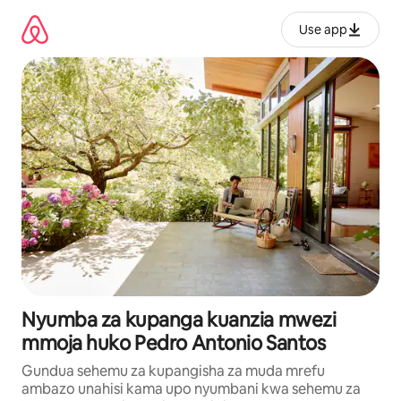
Ruka
kwenda
Use app
kwenye
maudhui
Nyumba za kupanga kuanzia mwezi
mmoja huko Pedro Antonio Santos
Gundua sehemu za kupangisha za muda mrefu
ambazo unahisi kama upo nyumbani kwa sehemu za