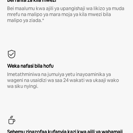
Bei rahisi za kila mwezi
Bei maalumu kwa ajili ya upangishaji wa likizo ya muda
mrefu na malipo ya mara moja ya kila mwezi bila
malipo ya ziada.*
Weka nafasi bila hofu
Imetathminiwa na jumuiya yetu inayoaminika ya
wageni na usaidizi wa saa 24 wakati wa ukaaji wako
wa siku nyingi.
Sehemu zinazofaa kufanyia kazi kwa ajili ya wahamaji