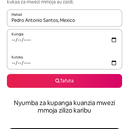
kukaa za mwezi mmoja au zaidi.
Mahali
Wakati matokeo yanapatikana, vinjari kwa kutumia vitufe vya v
Kuingia
Kutoka
Tafuta
Nyumba za kupanga kuanzia mwezi
mmoja zilizo karibu