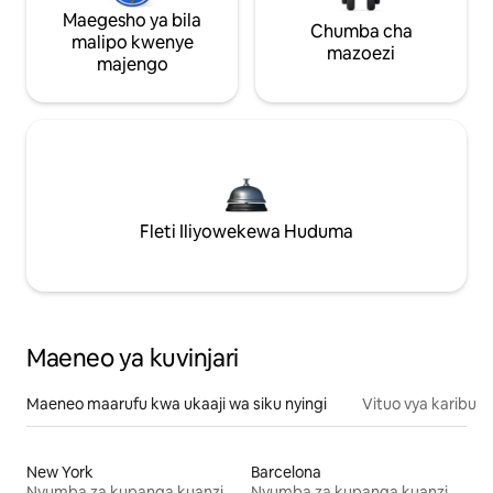
Maegesho ya bila
Chumba cha
malipo kwenye
mazoezi
majengo
Fleti Iliyowekewa Huduma
Maeneo ya kuvinjari
Maeneo maarufu kwa ukaaji wa siku nyingi
Vituo vya karibu
New York
Barcelona
Nyumba za kupanga kuanzia mwezi mmoja
Nyumba za kupanga kuanzia mwezi mmoja