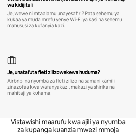
wa kidijitali
Je, wewe ni mtaalamu unayesafiri? Pata sehemu ya
kukaa ya muda mrefu yenye Wi-Fi ya kasi na sehemu
mahususi za kufanyia kazi.
Je, unatafuta fleti zilizowekewa huduma?
Airbnb ina nyumba za fleti zilizo na samani kamili
zinazofaa kwa wafanyakazi, makazi ya shirika na
mahitaji ya kuhama.
Vistawishi maarufu kwa ajili ya nyumba
za kupanga kuanzia mwezi mmoja