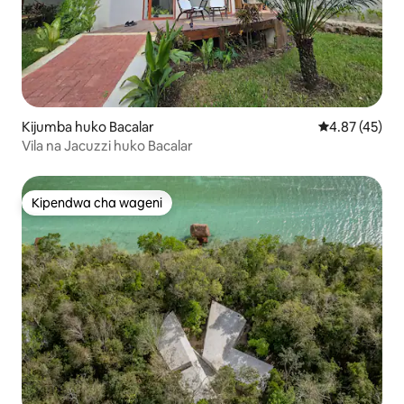
Kijumba huko Bacalar
Ukadiriaji wa 
4.87 (45)
Vila na Jacuzzi huko Bacalar
Kipendwa cha wageni
Kipendwa cha wageni