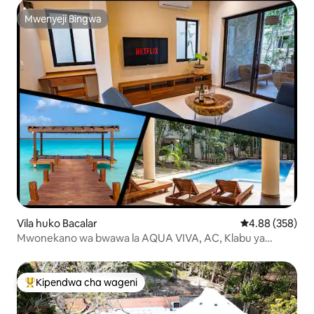
Mwenyeji Bingwa
Mwenyeji Bingwa
Vila huko Bacalar
Ukadiriaji wa w
4.88 (358)
Mwonekano wa bwawa la AQUA VIVA, AC, Klabu ya
ufukweni
Kipendwa cha wageni
Kipendwa maarufu cha wageni