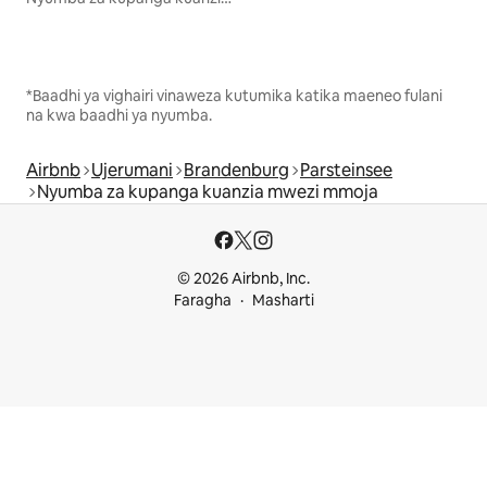
*Baadhi ya vighairi vinaweza kutumika katika maeneo fulani
na kwa baadhi ya nyumba.
Airbnb
Ujerumani
Brandenburg
Parsteinsee
Nyumba za kupanga kuanzia mwezi mmoja
© 2026 Airbnb, Inc.
Faragha
Masharti