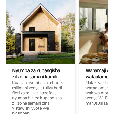
Nyumba za kupangisha
Wahamaji wa ki
zilizo na samani kamili
wataalamu wa
Kuanzia nyumba za mbao za
Malazi ya star
milimani zenye utulivu hadi
wataalamu wan
fleti za mijini zinazofaa,
wakiwa mbali na
nyumba hizi za kupangisha
wenye Wi-Fi n
zilizo na samani zina
mahususi za kuf
vistawishi vyote vya
nyumbani.