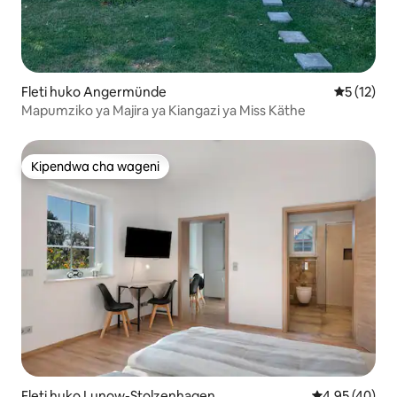
Fleti huko Angermünde
Ukadiriaji 
5 (12)
Mapumziko ya Majira ya Kiangazi ya Miss Käthe
Kipendwa cha wageni
Kipendwa cha wageni
Fleti huko Lunow-Stolzenhagen
Ukadiriaji wa 
4.95 (40)