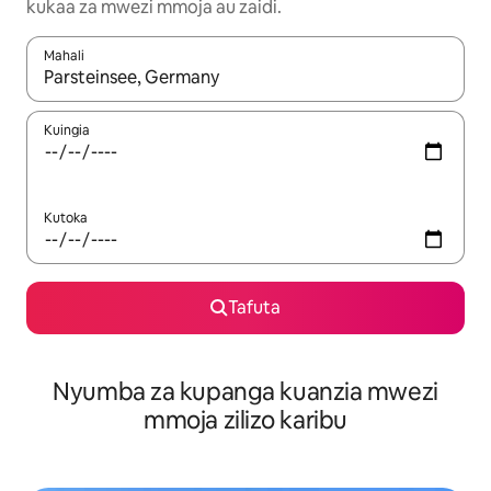
kukaa za mwezi mmoja au zaidi.
Mahali
Wakati matokeo yanapatikana, vinjari kwa kutumia vitufe vya v
Kuingia
Kutoka
Tafuta
Nyumba za kupanga kuanzia mwezi
mmoja zilizo karibu