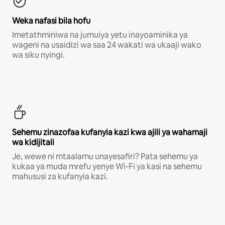
Weka nafasi bila hofu
Imetathminiwa na jumuiya yetu inayoaminika ya
wageni na usaidizi wa saa 24 wakati wa ukaaji wako
wa siku nyingi.
Sehemu zinazofaa kufanyia kazi kwa ajili ya wahamaji
wa kidijitali
Je, wewe ni mtaalamu unayesafiri? Pata sehemu ya
kukaa ya muda mrefu yenye Wi-Fi ya kasi na sehemu
mahususi za kufanyia kazi.