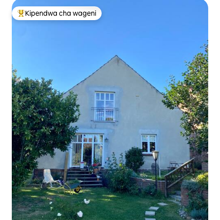
Kipendwa cha wageni
Kipendwa maarufu cha wageni