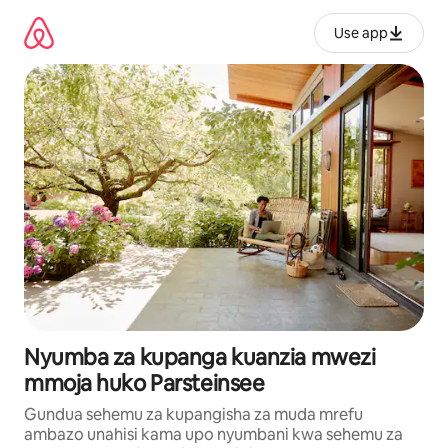
Ruka
kwenda
Use app
kwenye
maudhui
Nyumba za kupanga kuanzia mwezi
mmoja huko Parsteinsee
Gundua sehemu za kupangisha za muda mrefu
ambazo unahisi kama upo nyumbani kwa sehemu za