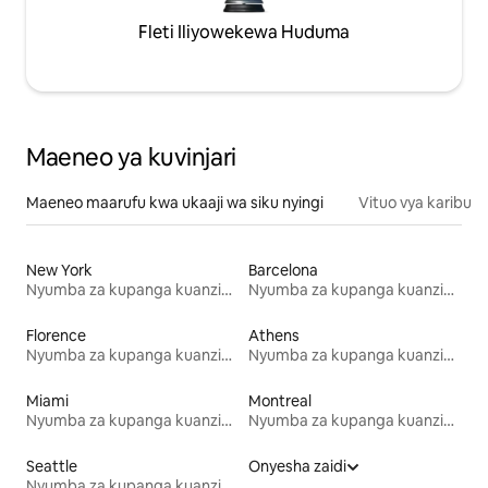
Fleti Iliyowekewa Huduma
Maeneo ya kuvinjari
Maeneo maarufu kwa ukaaji wa siku nyingi
Vituo vya karibu
New York
Barcelona
Nyumba za kupanga kuanzia mwezi mmoja
Nyumba za kupanga kuanzia mwezi mmoja
Florence
Athens
Nyumba za kupanga kuanzia mwezi mmoja
Nyumba za kupanga kuanzia mwezi mmoja
Miami
Montreal
Nyumba za kupanga kuanzia mwezi mmoja
Nyumba za kupanga kuanzia mwezi mmoja
Seattle
Onyesha zaidi
Nyumba za kupanga kuanzia mwezi mmoja