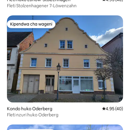
Fleti Stolzenhagener 7-Löwenzahn
Kipendwa cha wageni
Kipendwa cha wageni
Kondo huko Oderberg
Ukadiriaji wa 
4.95 (40)
Fleti nzuri huko Oderberg