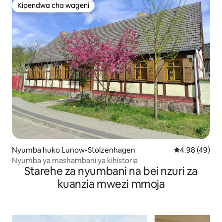
Kipendwa cha wageni
Kipendwa cha wageni
Nyumba huko Lunow-Stolzenhagen
Ukadiriaji wa 
4.98 (49)
Nyumba ya mashambani ya kihistoria
Starehe za nyumbani na bei nzuri za
kuanzia mwezi mmoja