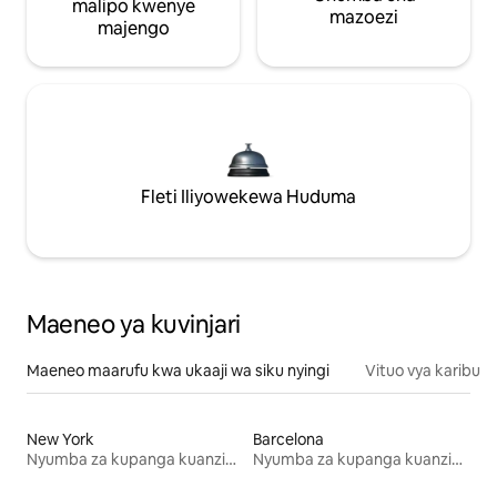
malipo kwenye
mazoezi
majengo
Fleti Iliyowekewa Huduma
Maeneo ya kuvinjari
Maeneo maarufu kwa ukaaji wa siku nyingi
Vituo vya karibu
New York
Barcelona
Nyumba za kupanga kuanzia mwezi mmoja
Nyumba za kupanga kuanzia mwezi mmoja