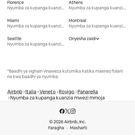
Florence
Athens
Nyumba za kupanga kuanzia mwezi mmoja
Nyumba za kupanga kuanzia mwezi mmoja
Miami
Montreal
Nyumba za kupanga kuanzia mwezi mmoja
Nyumba za kupanga kuanzia mwezi mmoja
Seattle
Onyesha zaidi
Nyumba za kupanga kuanzia mwezi mmoja
*Baadhi ya vighairi vinaweza kutumika katika maeneo fulani
na kwa baadhi ya nyumba.
Airbnb
Italia
Veneto
Rovigo
Panarella
Nyumba za kupanga kuanzia mwezi mmoja
© 2026 Airbnb, Inc.
Faragha
Masharti