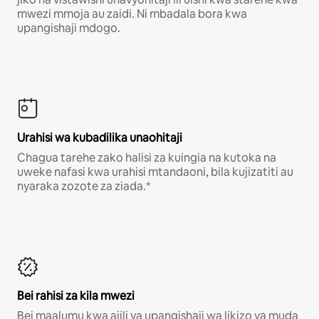
mwezi mmoja au zaidi. Ni mbadala bora kwa
upangishaji mdogo.
Urahisi wa kubadilika unaohitaji
Chagua tarehe zako halisi za kuingia na kutoka na
uweke nafasi kwa urahisi mtandaoni, bila kujizatiti au
nyaraka zozote za ziada.*
Bei rahisi za kila mwezi
Bei maalumu kwa ajili ya upangishaji wa likizo ya muda