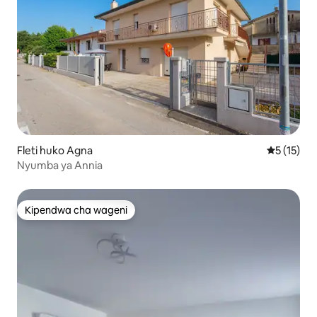
Fleti huko Agna
Ukadiriaji 
5 (15)
Nyumba ya Annia
Kipendwa cha wageni
Kipendwa cha wageni