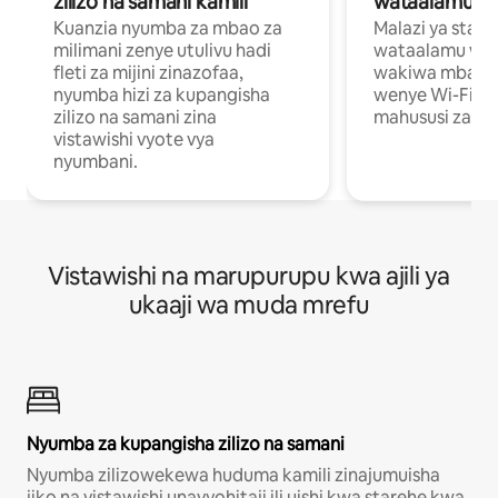
zilizo na samani kamili
wataalamu wa
Kuanzia nyumba za mbao za
Malazi ya star
milimani zenye utulivu hadi
wataalamu wan
fleti za mijini zinazofaa,
wakiwa mbali na
nyumba hizi za kupangisha
wenye Wi-Fi n
zilizo na samani zina
mahususi za kuf
vistawishi vyote vya
nyumbani.
Vistawishi na marupurupu kwa ajili ya
ukaaji wa muda mrefu
Nyumba za kupangisha zilizo na samani
Nyumba zilizowekewa huduma kamili zinajumuisha
jiko na vistawishi unavyohitaji ili uishi kwa starehe kwa