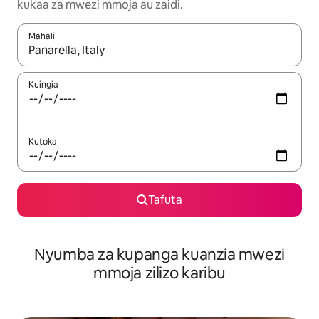
kukaa za mwezi mmoja au zaidi.
Mahali
Wakati matokeo yanapatikana, vinjari kwa kutumia vitufe vya v
Kuingia
Kutoka
Tafuta
Nyumba za kupanga kuanzia mwezi
mmoja zilizo karibu