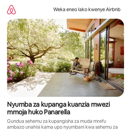
Ruka
kwenda
Weka eneo lako kwenye Airbnb
kwenye
maudhui
Nyumba za kupanga kuanzia mwezi
mmoja huko Panarella
Gundua sehemu za kupangisha za muda mrefu
ambazo unahisi kama upo nyumbani kwa sehemu za