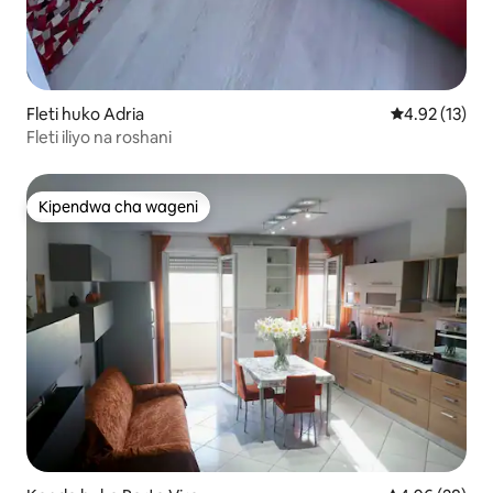
Fleti huko Adria
Ukadiriaji wa 
4.92 (13)
Fleti iliyo na roshani
Kipendwa cha wageni
Kipendwa cha wageni