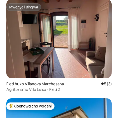
Mwenyeji Bingwa
Mwenyeji Bingwa
Fleti huko Villanova Marchesana
Ukadiriaji
5 (3)
Agriturismo Villa Luisa - Fleti 2
Kipendwa cha wageni
Kipendwa maarufu cha wageni