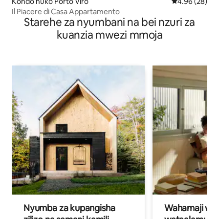
Kondo huko Porto Viro
Ukadiriaji wa 
4.96 (28)
Il Piacere di Casa Appartamento
Starehe za nyumbani na bei nzuri za
kuanzia mwezi mmoja
Nyumba za kupangisha
Wahamaji wa ki