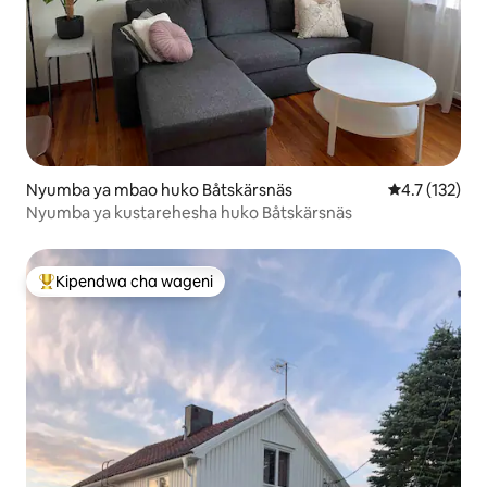
Nyumba ya mbao huko Båtskärsnäs
Ukadiriaji wa 
4.7 (132)
Nyumba ya kustarehesha huko Båtskärsnäs
Kipendwa cha wageni
Kipendwa maarufu cha wageni