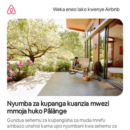
Ruka
kwenda
Weka eneo lako kwenye Airbnb
kwenye
maudhui
Nyumba za kupanga kuanzia mwezi
mmoja huko Pålänge
Gundua sehemu za kupangisha za muda mrefu
ambazo unahisi kama upo nyumbani kwa sehemu za