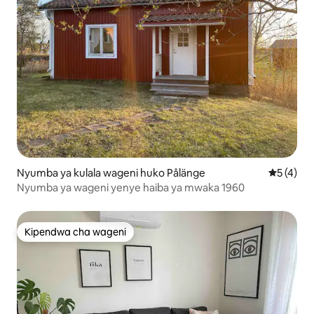
Nyumba ya kulala wageni huko Pålänge
Ukadiriaji
5 (4)
Nyumba ya wageni yenye haiba ya mwaka 1960
Kipendwa cha wageni
Kipendwa cha wageni