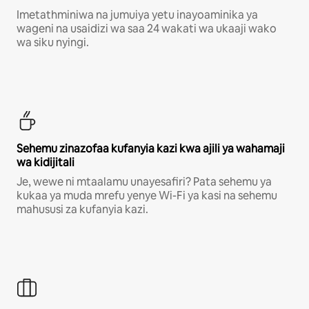
Imetathminiwa na jumuiya yetu inayoaminika ya
wageni na usaidizi wa saa 24 wakati wa ukaaji wako
wa siku nyingi.
Sehemu zinazofaa kufanyia kazi kwa ajili ya wahamaji
wa kidijitali
Je, wewe ni mtaalamu unayesafiri? Pata sehemu ya
kukaa ya muda mrefu yenye Wi-Fi ya kasi na sehemu
mahususi za kufanyia kazi.