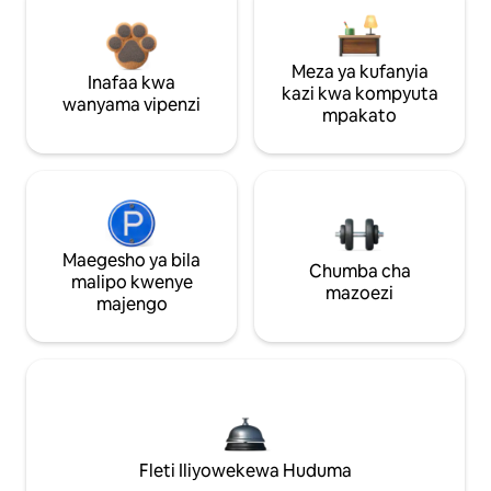
Meza ya kufanyia
Inafaa kwa
kazi kwa kompyuta
wanyama vipenzi
mpakato
Maegesho ya bila
Chumba cha
malipo kwenye
mazoezi
majengo
Fleti Iliyowekewa Huduma