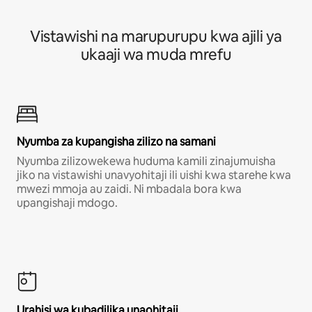
Vistawishi na marupurupu kwa ajili ya
ukaaji wa muda mrefu
Nyumba za kupangisha zilizo na samani
Nyumba zilizowekewa huduma kamili zinajumuisha
jiko na vistawishi unavyohitaji ili uishi kwa starehe kwa
mwezi mmoja au zaidi. Ni mbadala bora kwa
upangishaji mdogo.
Urahisi wa kubadilika unaohitaji