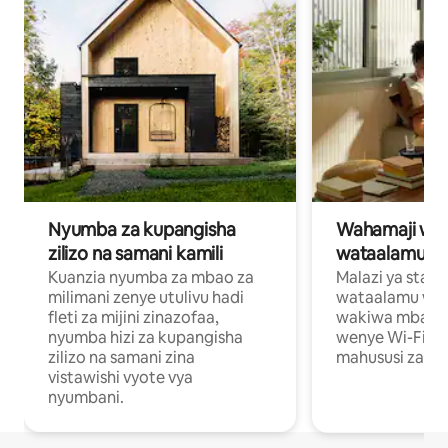
Nyumba za kupangisha
Wahamaji wa ki
zilizo na samani kamili
wataalamu wa
Kuanzia nyumba za mbao za
Malazi ya star
milimani zenye utulivu hadi
wataalamu wan
fleti za mijini zinazofaa,
wakiwa mbali na
nyumba hizi za kupangisha
wenye Wi-Fi n
zilizo na samani zina
mahususi za kuf
vistawishi vyote vya
nyumbani.