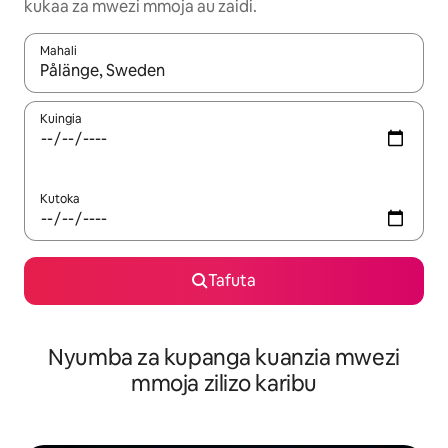
kukaa za mwezi mmoja au zaidi.
Mahali
Wakati matokeo yanapatikana, vinjari kwa kutumia vitufe vya v
Kuingia
Kutoka
Tafuta
Nyumba za kupanga kuanzia mwezi
mmoja zilizo karibu