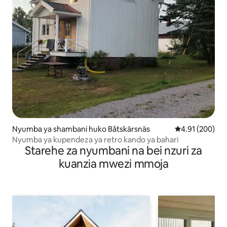
Nyumba ya shambani huko Båtskärsnäs
Ukadiriaji wa w
4.91 (200)
Nyumba ya kupendeza ya retro kando ya bahari
Starehe za nyumbani na bei nzuri za
kuanzia mwezi mmoja