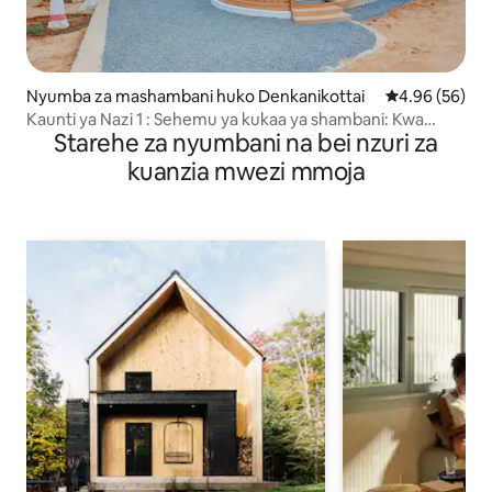
Nyumba za mashambani huko Denkanikottai
Ukadiriaji wa 
4.96 (56)
Kaunti ya Nazi 1 : Sehemu ya kukaa ya shambani: Kwa
Starehe za nyumbani na bei nzuri za
kundi la watu 12-16
kuanzia mwezi mmoja