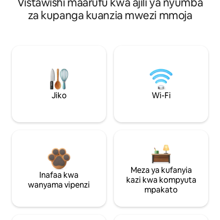
Vistawishi maarufu kwa ajili ya nyumba
za kupanga kuanzia mwezi mmoja
Jiko
Wi-Fi
Meza ya kufanyia
Inafaa kwa
kazi kwa kompyuta
wanyama vipenzi
mpakato