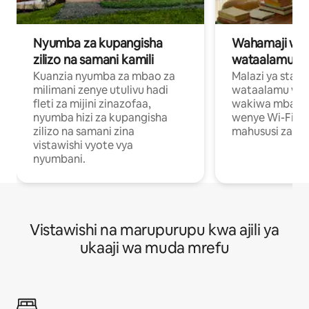
Nyumba za kupangisha
Wahamaji wa ki
zilizo na samani kamili
wataalamu wa
Kuanzia nyumba za mbao za
Malazi ya star
milimani zenye utulivu hadi
wataalamu wan
fleti za mijini zinazofaa,
wakiwa mbali na
nyumba hizi za kupangisha
wenye Wi-Fi n
zilizo na samani zina
mahususi za kuf
vistawishi vyote vya
nyumbani.
Vistawishi na marupurupu kwa ajili ya
ukaaji wa muda mrefu