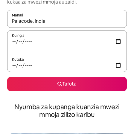
kukaa za mwezi mmoja au zaidi.
Mahali
Wakati matokeo yanapatikana, vinjari kwa kutumia vitufe vya v
Kuingia
Kutoka
Tafuta
Nyumba za kupanga kuanzia mwezi
mmoja zilizo karibu