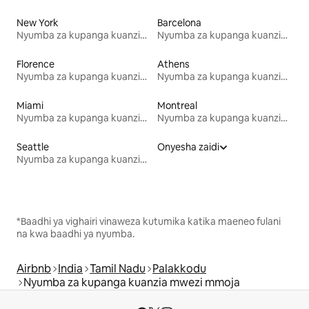
New York
Barcelona
Nyumba za kupanga kuanzia mwezi mmoja
Nyumba za kupanga kuanzia mwezi mmoja
Florence
Athens
Nyumba za kupanga kuanzia mwezi mmoja
Nyumba za kupanga kuanzia mwezi mmoja
Miami
Montreal
Nyumba za kupanga kuanzia mwezi mmoja
Nyumba za kupanga kuanzia mwezi mmoja
Seattle
Onyesha zaidi
Nyumba za kupanga kuanzia mwezi mmoja
*Baadhi ya vighairi vinaweza kutumika katika maeneo fulani
na kwa baadhi ya nyumba.
Airbnb
India
Tamil Nadu
Palakkodu
Nyumba za kupanga kuanzia mwezi mmoja