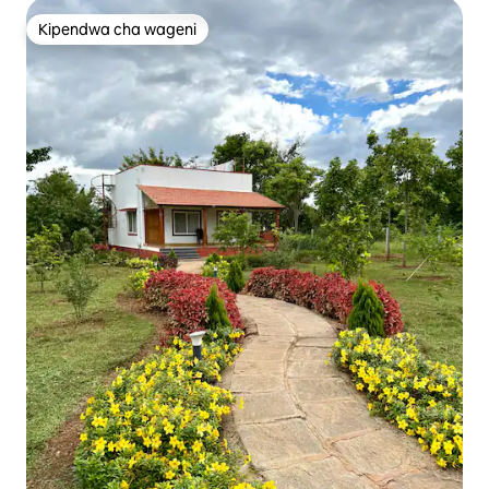
Kipendwa cha wageni
Kipendwa cha wageni