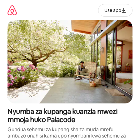
Ruka
kwenda
Use app
kwenye
maudhui
Nyumba za kupanga kuanzia mwezi
mmoja huko Palacode
Gundua sehemu za kupangisha za muda mrefu
ambazo unahisi kama upo nyumbani kwa sehemu za