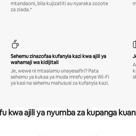
mtandaoni, bila kujizatiti au nyaraka zozote
m
za ziada.*
Sehemu zinazofaa kufanyia kazi kwa ajili ya
J
wahamaji wa kidijitali
A
Je, wewe ni mtaalamu unayesafiri? Pata
k
sehemu ya kukaa ya muda mrefu yenye Wi-Fi
s
ya kasi na sehemu mahususi za kufanyia kazi.
fu kwa ajili ya nyumba za kupanga ku