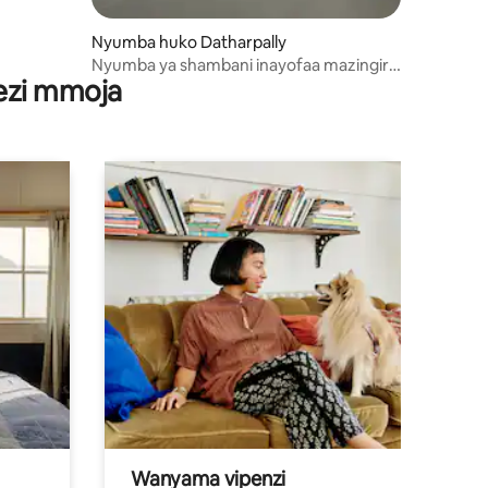
Nyumba huko Datharpally
Nyumba ya shambani inayofaa mazingira
wezi mmoja
katika kijiji cha Datharpally.
Wanyama vipenzi