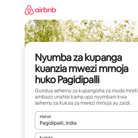
Ruka
kwenda
kwenye
maudhui
Nyumba za kupanga
kuanzia mwezi mmoja
huko Pagidipalli
Gundua sehemu za kupangisha za muda mref
ambazo unahisi kama upo nyumbani kwa
sehemu za kukaa za mwezi mmoja au zaidi.
Mahali
Wakati matokeo yanapatikana, vinjari kwa kutumia
Kuingia