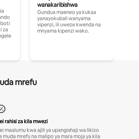
wanakaribishwa
ia
Gundua maeneo ya kukaa
ando
yanayokubali wanyama
boti
vipenzi, ili uweze kwenda na
i za
mnyama kipenzi wako.
ngele
 muda mrefu
ei rahisi za kila mwezi
ei maalumu kwa ajili ya upangishaji wa likizo
a muda mrefu na malipo ya mara moja ya kila