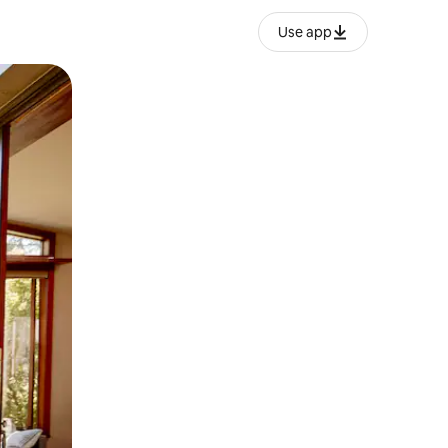
Use app
lezesha kidole kwenye ishara.