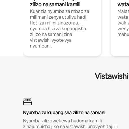
zilizo na samani kamili
wata
Kuanzia nyumba za mbao za
Malaz
milimani zenye utulivu hadi
wata
fleti za mijini zinazofaa,
wakiw
nyumba hizi za kupangisha
weny
zilizo na samani zina
mahus
vistawishi vyote vya
nyumbani.
Vistawishi
Nyumba za kupangisha zilizo na samani
Nyumba zilizowekewa huduma kamili
zinajumuisha jiko na vistawishi unavyohitaji ili