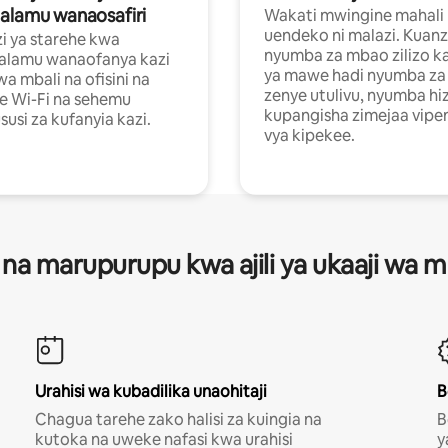
alamu wanaosafiri
Wakati mwingine mahali
uendeko ni malazi. Kuanz
i ya starehe kwa
nyumba za mbao zilizo k
alamu wanaofanya kazi
ya mawe hadi nyumba za 
a mbali na ofisini na
zenye utulivu, nyumba hiz
e Wi-Fi na sehemu
kupangisha zimejaa vipe
usi za kufanyia kazi.
vya kipekee.
 na marupurupu kwa ajili ya ukaaji wa
Urahisi wa kubadilika unaohitaji
B
Chagua tarehe zako halisi za kuingia na
B
kutoka na uweke nafasi kwa urahisi
y