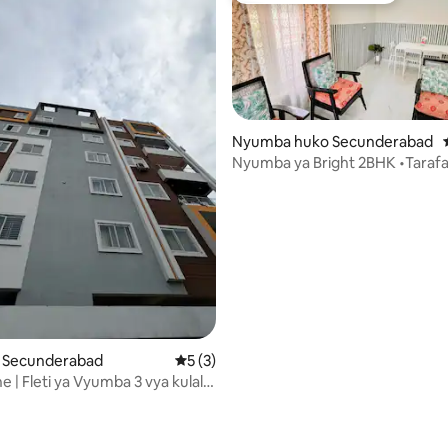
Nyumba huko Secunderabad
Nyumba ya Bright 2BHK •Tarafa
•Ukaaji wa Amani
o Secunderabad
Ukadiriaji wa wastani wa 5 kati ya 5, tath
5 (3)
e | Fleti ya Vyumba 3 vya kulala
ni wa 5 kati ya 5, tathmini 6