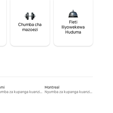
Fleti
Chumba cha
Iliyowekewa
mazoezi
Huduma
ami
Montreal
Nyumba za kupanga kuanzia mwezi mmoja
Nyumba za kupanga kuanzia mwezi mmoja