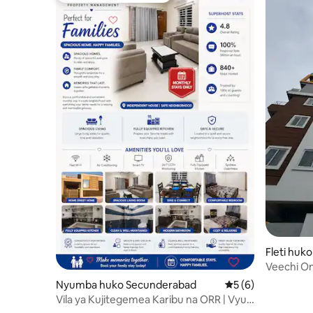
Fleti huk
Veechi On
na sebule
Nyumba huko Secunderabad
Ukadiriaji wa wasta
5 (6)
Vila ya Kujitegemea Karibu na ORR | Vyuo
na Kriketi