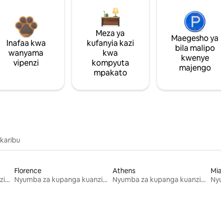
Meza ya
Maegesho ya
Inafaa kwa
kufanyia kazi
bila malipo
wanyama
kwa
kwenye
vipenzi
kompyuta
majengo
mpakato
 karibu
Florence
Athens
Mi
Nyumba za kupanga kuanzia mwezi mmoja
Nyumba za kupanga kuanzia mwezi mmoja
Nyumba za kupanga kuanzia mwezi mmoja