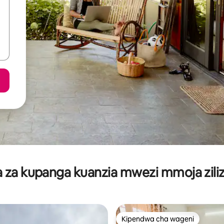
za kupanga kuanzia mwezi mmoja ziliz
Kipendwa cha wageni
Kipendwa cha wageni