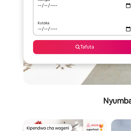
Kutoka
Tafuta
Nyumba 
Kipendwa cha wageni
Kipendwa cha wageni