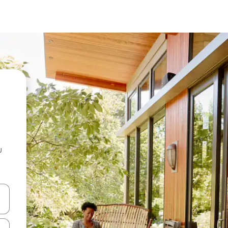
u
 vitufe vya vishale vya juu na chini au uchunguze kwa kugusa au kute