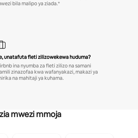
wezi bila malipo ya ziada.*
e, unatafuta fleti zilizowekewa huduma?
irbnb ina nyumba za fleti zilizo na samani
amili zinazofaa kwa wafanyakazi, makazi ya
hirika na mahitaji ya kuhama.
anzia mwezi mmoja