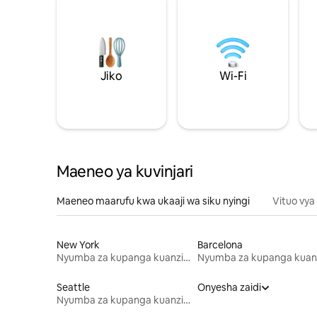
Jiko
Wi-Fi
Maeneo ya kuvinjari
Maeneo maarufu kwa ukaaji wa siku nyingi
Vituo vya
New York
Barcelona
Nyumba za kupanga kuanzia mwezi mmoja
Seattle
Onyesha zaidi
Nyumba za kupanga kuanzia mwezi mmoja