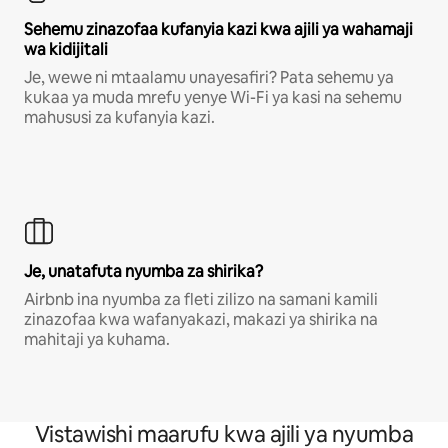
Sehemu zinazofaa kufanyia kazi kwa ajili ya wahamaji
wa kidijitali
Je, wewe ni mtaalamu unayesafiri? Pata sehemu ya
kukaa ya muda mrefu yenye Wi-Fi ya kasi na sehemu
mahususi za kufanyia kazi.
Je, unatafuta nyumba za shirika?
Airbnb ina nyumba za fleti zilizo na samani kamili
zinazofaa kwa wafanyakazi, makazi ya shirika na
mahitaji ya kuhama.
Vistawishi maarufu kwa ajili ya nyumba