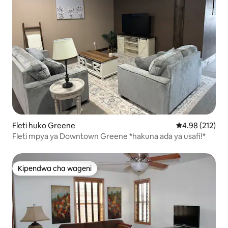
Fleti huko Greene
Ukadiriaji wa w
4.98 (212)
Fleti mpya ya Downtown Greene *hakuna ada ya usafi!*
Kipendwa cha wageni
Kipendwa cha wageni