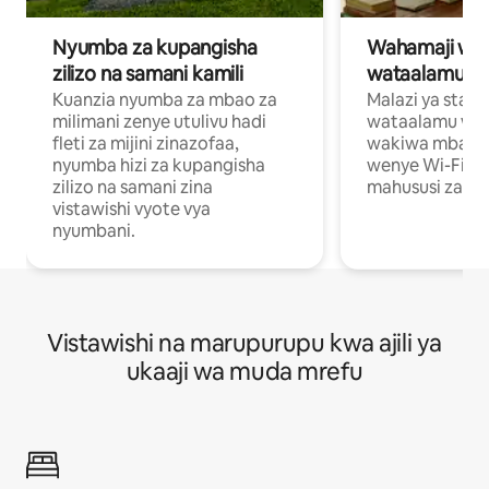
Nyumba za kupangisha
Wahamaji wa ki
zilizo na samani kamili
wataalamu wa
Kuanzia nyumba za mbao za
Malazi ya star
milimani zenye utulivu hadi
wataalamu wan
fleti za mijini zinazofaa,
wakiwa mbali na
nyumba hizi za kupangisha
wenye Wi-Fi n
zilizo na samani zina
mahususi za kuf
vistawishi vyote vya
nyumbani.
Vistawishi na marupurupu kwa ajili ya
ukaaji wa muda mrefu