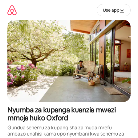
Ruka
kwenda
Use app
kwenye
maudhui
Nyumba za kupanga kuanzia mwezi
mmoja huko Oxford
Gundua sehemu za kupangisha za muda mrefu
ambazo unahisi kama upo nyumbani kwa sehemu za