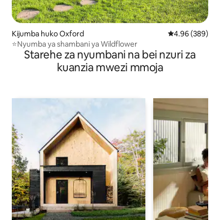
Kijumba huko Oxford
Ukadiriaji wa wa
4.96 (389)
⭐Nyumba ya shambani ya Wildflower
Starehe za nyumbani na bei nzuri za
kuanzia mwezi mmoja