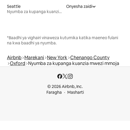
Seattle
Onyesha zaidi
Nyumba za kupanga kuanzia mwezi mmoja
*Baadhi ya vighairi vinaweza kutumika katika maeneo fulani
na kwa baadhi ya nyumba.
Airbnb
Marekani
New York
Chenango County
Oxford
Nyumba za kupanga kuanzia mwezi mmoja
© 2026 Airbnb, Inc.
Faragha
Masharti