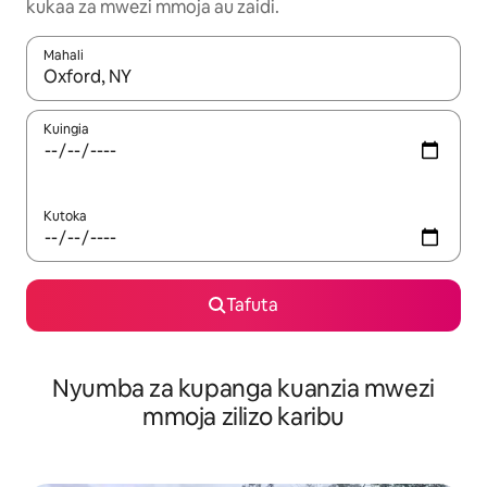
kukaa za mwezi mmoja au zaidi.
Mahali
Wakati matokeo yanapatikana, vinjari kwa kutumia vitufe vya v
Kuingia
Kutoka
Tafuta
Nyumba za kupanga kuanzia mwezi
mmoja zilizo karibu