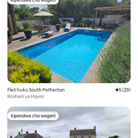
Kipendwa cha wageni
Kipendwa cha wageni
Fleti huko South Petherton
Ukadiriaji 
5 (29)
Roshani ya Hayes
Kipendwa cha wageni
Kipendwa cha wageni