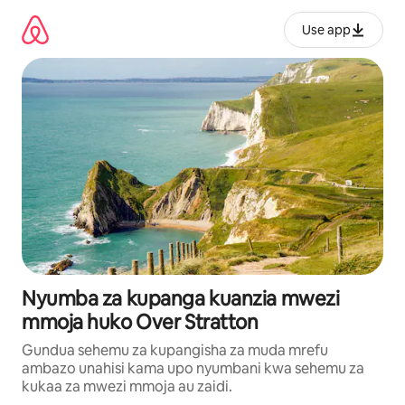
Ruka
kwenda
Use app
kwenye
maudhui
Nyumba za kupanga kuanzia mwezi
mmoja huko Over Stratton
Gundua sehemu za kupangisha za muda mrefu
ambazo unahisi kama upo nyumbani kwa sehemu za
kukaa za mwezi mmoja au zaidi.