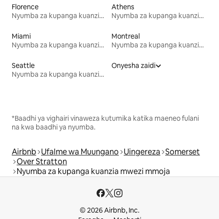
Florence
Athens
Nyumba za kupanga kuanzia mwezi mmoja
Nyumba za kupanga kuanzia mwezi mmoja
Miami
Montreal
Nyumba za kupanga kuanzia mwezi mmoja
Nyumba za kupanga kuanzia mwezi mmoja
Seattle
Onyesha zaidi
Nyumba za kupanga kuanzia mwezi mmoja
*Baadhi ya vighairi vinaweza kutumika katika maeneo fulani
na kwa baadhi ya nyumba.
Airbnb
Ufalme wa Muungano
Uingereza
Somerset
Over Stratton
Nyumba za kupanga kuanzia mwezi mmoja
© 2026 Airbnb, Inc.