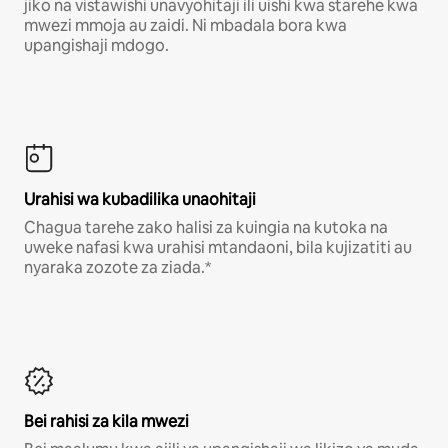
jiko na vistawishi unavyohitaji ili uishi kwa starehe kwa
mwezi mmoja au zaidi. Ni mbadala bora kwa
upangishaji mdogo.
Urahisi wa kubadilika unaohitaji
Chagua tarehe zako halisi za kuingia na kutoka na
uweke nafasi kwa urahisi mtandaoni, bila kujizatiti au
nyaraka zozote za ziada.*
Bei rahisi za kila mwezi