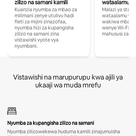
zilizo na samani kamili
wataalamu wa
Kuanzia nyumba za mbao za
Malazi ya star
milimani zenye utulivu hadi
wataalamu wan
fleti za mijini zinazofaa,
wakiwa mbali na
nyumba hizi za kupangisha
wenye Wi-Fi n
zilizo na samani zina
mahususi za kuf
vistawishi vyote vya
nyumbani.
Vistawishi na marupurupu kwa ajili ya
ukaaji wa muda mrefu
Nyumba za kupangisha zilizo na samani
Nyumba zilizowekewa huduma kamili zinajumuisha