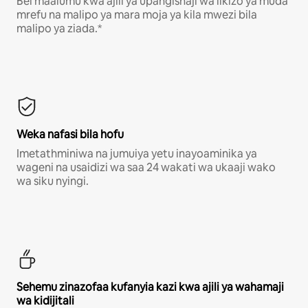
Bei maalumu kwa ajili ya upangishaji wa likizo ya muda
mrefu na malipo ya mara moja ya kila mwezi bila
malipo ya ziada.*
Weka nafasi bila hofu
Imetathminiwa na jumuiya yetu inayoaminika ya
wageni na usaidizi wa saa 24 wakati wa ukaaji wako
wa siku nyingi.
Sehemu zinazofaa kufanyia kazi kwa ajili ya wahamaji
wa kidijitali