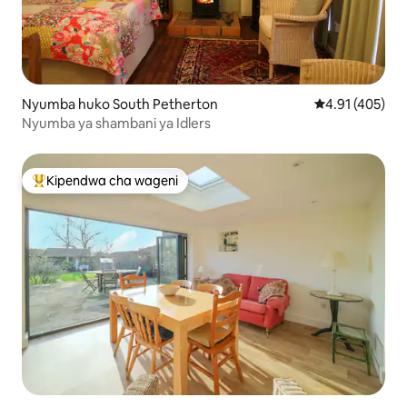
Nyumba huko South Petherton
Ukadiriaji wa w
4.91 (405)
Nyumba ya shambani ya Idlers
Kipendwa cha wageni
Kipendwa maarufu cha wageni