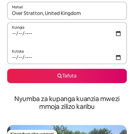
Mahali
Wakati matokeo yanapatikana, vinjari kwa kutumia vitufe vya v
Kuingia
Kutoka
Tafuta
Nyumba za kupanga kuanzia mwezi
mmoja zilizo karibu