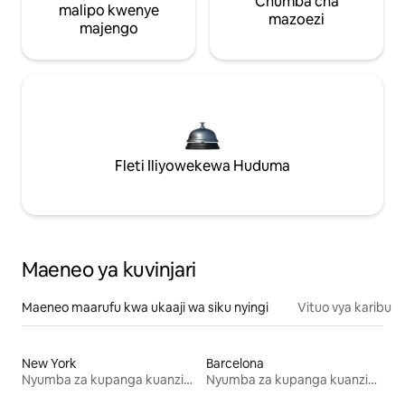
Chumba cha
malipo kwenye
mazoezi
majengo
Fleti Iliyowekewa Huduma
Maeneo ya kuvinjari
Maeneo maarufu kwa ukaaji wa siku nyingi
Vituo vya karibu
New York
Barcelona
Nyumba za kupanga kuanzia mwezi mmoja
Nyumba za kupanga kuanzia mwezi mmoja