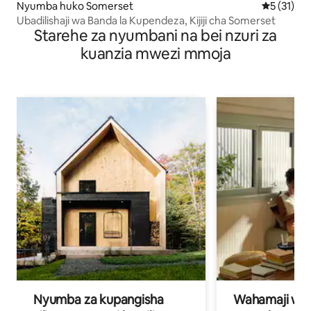
Nyumba huko Somerset
Ukadiriaji 
5 (31)
Ubadilishaji wa Banda la Kupendeza, Kijiji cha Somerset
Starehe za nyumbani na bei nzuri za
kuanzia mwezi mmoja
Nyumba za kupangisha
Wahamaji wa ki