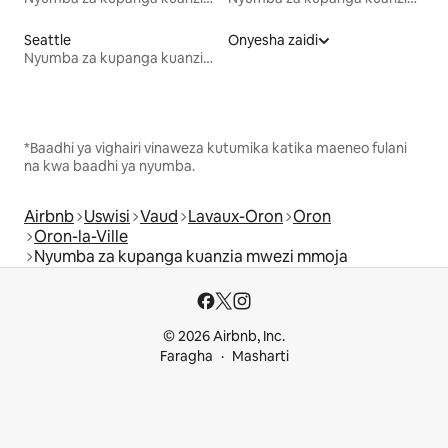
Seattle
Onyesha zaidi
Nyumba za kupanga kuanzia mwezi mmoja
*Baadhi ya vighairi vinaweza kutumika katika maeneo fulani
na kwa baadhi ya nyumba.
Airbnb
Uswisi
Vaud
Lavaux-Oron
Oron
Oron-la-Ville
Nyumba za kupanga kuanzia mwezi mmoja
© 2026 Airbnb, Inc.
Faragha
Masharti