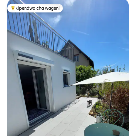
Kipendwa cha wageni
Kipendwa maarufu cha wageni