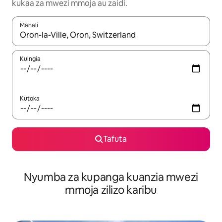
kukaa za mwezi mmoja au zaidi.
Mahali
Wakati matokeo yanapatikana, vinjari kwa kutumia vitufe vya v
Kuingia
Kutoka
Tafuta
Nyumba za kupanga kuanzia mwezi
mmoja zilizo karibu