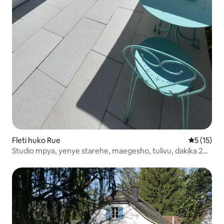
Fleti huko Rue
Ukadiriaji 
5 (15)
Studio mpya, yenye starehe, maegesho, tulivu, dakika 20
kutoka Lausanne