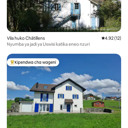
Vila huko Châtillens
Ukadiriaji wa 
4.92 (12)
Nyumba ya jadi ya Uswisi katika eneo nzuri
Kipendwa cha wageni
Kipendwa maarufu cha wageni