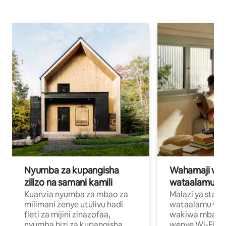
Nyumba za kupangisha
Wahamaji wa ki
zilizo na samani kamili
wataalamu wa
Kuanzia nyumba za mbao za
Malazi ya star
milimani zenye utulivu hadi
wataalamu wan
fleti za mijini zinazofaa,
wakiwa mbali na
nyumba hizi za kupangisha
wenye Wi-Fi n