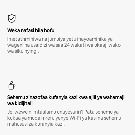
Weka nafasi bila hofu
Imetathminiwa na jumuiya yetu inayoaminika ya
wageni na usaidizi wa saa 24 wakati wa ukaaji wako
wa siku nyingi.
Sehemu zinazofaa kufanyia kazi kwa ajili ya wahamaji
wa kidijitali
Je, wewe ni mtaalamu unayesafiri? Pata sehemu ya
kukaa ya muda mrefu yenye Wi-Fi ya kasi na sehemu
mahususi za kufanyia kazi.