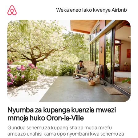
Ruka
kwenda
Weka eneo lako kwenye Airbnb
kwenye
maudhui
Nyumba za kupanga kuanzia mwezi
mmoja huko Oron-la-Ville
Gundua sehemu za kupangisha za muda mrefu
ambazo unahisi kama upo nyumbani kwa sehemu za