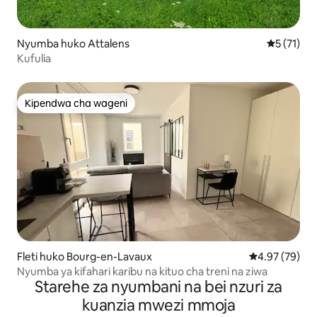
Nyumba huko Attalens
Ukadiriaji 
5 (71)
Kufulia
Kipendwa cha wageni
Kipendwa cha wageni
Fleti huko Bourg-en-Lavaux
Ukadiriaji wa 
4.97 (79)
Nyumba ya kifahari karibu na kituo cha treni na ziwa
Starehe za nyumbani na bei nzuri za
kuanzia mwezi mmoja