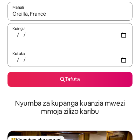
Mahali
Wakati matokeo yanapatikana, vinjari kwa kutumia vitufe vya v
Kuingia
Kutoka
Tafuta
Nyumba za kupanga kuanzia mwezi
mmoja zilizo karibu