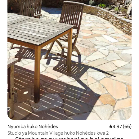
Nyumba huko Nohèdes
Ukadiriaji wa 
4.97 (66)
Studio ya Mountain Village huko Nohèdes kwa 2