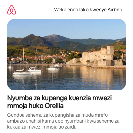
Ruka
kwenda
Weka eneo lako kwenye Airbnb
kwenye
maudhui
Nyumba za kupanga kuanzia mwezi
mmoja huko Oreilla
Gundua sehemu za kupangisha za muda mrefu
ambazo unahisi kama upo nyumbani kwa sehemu za
kukaa za mwezi mmoja au zaidi.