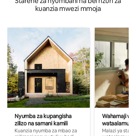
Starehe za nyumbani na bei nzuri za
kuanzia mwezi mmoja
Nyumba za kupangisha
Wahamaji wa ki
zilizo na samani kamili
wataalamu wa
Kuanzia nyumba za mbao za
Malazi ya star