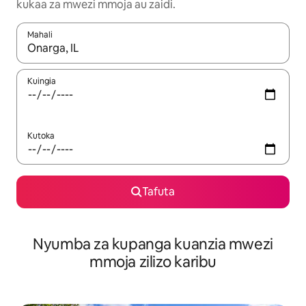
kukaa za mwezi mmoja au zaidi.
Mahali
Wakati matokeo yanapatikana, vinjari kwa kutumia vitufe vya v
Kuingia
Kutoka
Tafuta
Nyumba za kupanga kuanzia mwezi
mmoja zilizo karibu