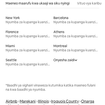
Maeneo maarufu kwa ukaaji wa siku nyingi
Vituo vya karibu
New York
Barcelona
Nyumba za kupanga kuanzia mwezi mmoja
Nyumba za kupanga kuanzia mwezi mmoja
Florence
Athens
Nyumba za kupanga kuanzia mwezi mmoja
Nyumba za kupanga kuanzia mwezi mmoja
Miami
Montreal
Nyumba za kupanga kuanzia mwezi mmoja
Nyumba za kupanga kuanzia mwezi mmoja
Seattle
Onyesha zaidi
Nyumba za kupanga kuanzia mwezi mmoja
*Baadhi ya vighairi vinaweza kutumika katika maeneo fulani
na kwa baadhi ya nyumba.
Airbnb
Marekani
Illinois
Iroquois County
Onarga