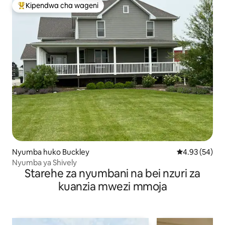
Kipendwa cha wageni
Kipendwa maarufu cha wageni
Nyumba huko Buckley
Ukadiriaji wa 
4.93 (54)
Nyumba ya Shively
Starehe za nyumbani na bei nzuri za
kuanzia mwezi mmoja