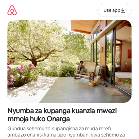
Ruka
kwenda
Use app
kwenye
maudhui
Nyumba za kupanga kuanzia mwezi
mmoja huko Onarga
Gundua sehemu za kupangisha za muda mrefu
ambazo unahisi kama upo nyumbani kwa sehemu za