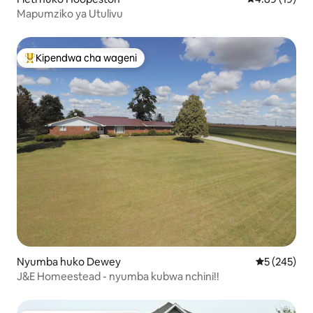
Mapumziko ya Utulivu
Kipendwa cha wageni
Kipendwa maarufu cha wageni
Nyumba huko Dewey
Ukadiriaji w
5 (245)
J&E Homeestead - nyumba kubwa nchini!!