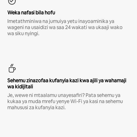
Weka nafasi bila hofu
Imetathminiwa na jumuiya yetu inayoaminika ya
wageni na usaidizi wa saa 24 wakati wa ukaaji wako
wa siku nyingi.
Sehemu zinazofaa kufanyia kazi kwa ajili ya wahamaji
wa kidijitali
Je, wewe ni mtaalamu unayesafiri? Pata sehemu ya
kukaa ya muda mrefu yenye Wi-Fi ya kasi na sehemu
mahususi za kufanyia kazi.