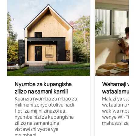
Nyumba za kupangisha
Wahamaji wa ki
zilizo na samani kamili
wataalamu wa
Kuanzia nyumba za mbao za
Malazi ya star
milimani zenye utulivu hadi
wataalamu wan
fleti za mijini zinazofaa,
wakiwa mbali na
nyumba hizi za kupangisha
wenye Wi-Fi n
zilizo na samani zina
mahususi za kuf
vistawishi vyote vya
nyumbani.