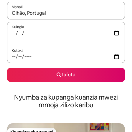
Mahali
Wakati matokeo yanapatikana, vinjari kwa kutumia vitufe vya v
Kuingia
Kutoka
Tafuta
Nyumba za kupanga kuanzia mwezi
mmoja zilizo karibu