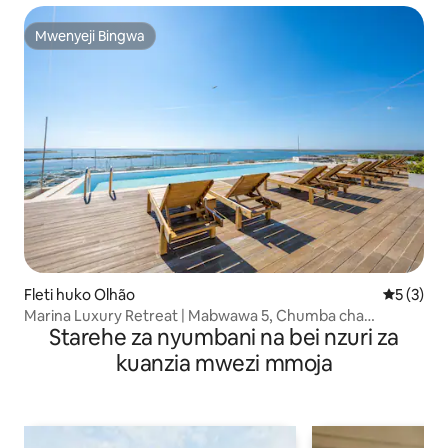
Mwenyeji Bingwa
Mwenyeji Bingwa
Fleti huko Olhão
Ukadiriaji
5 (3)
Marina Luxury Retreat | Mabwawa 5, Chumba cha
Starehe za nyumbani na bei nzuri za
Mazoezi | Mwonekano wa Bahari
kuanzia mwezi mmoja