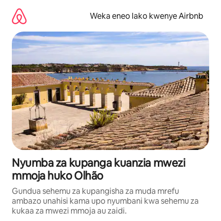
Ruka
kwenda
Weka eneo lako kwenye Airbnb
kwenye
maudhui
Nyumba za kupanga kuanzia mwezi
mmoja huko Olhão
Gundua sehemu za kupangisha za muda mrefu
ambazo unahisi kama upo nyumbani kwa sehemu za
kukaa za mwezi mmoja au zaidi.