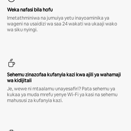
Weka nafasi bila hofu
Imetathminiwa na jumuiya yetu inayoaminika ya
wageni na usaidizi wa saa 24 wakati wa ukaaji wako
wa siku nyingi.
Sehemu zinazofaa kufanyia kazi kwa ajili ya wahamaji
wa kidijitali
Je, wewe ni mtaalamu unayesafiri? Pata sehemu ya
kukaa ya muda mrefu yenye Wi-Fi ya kasi na sehemu
mahususi za kufanyia kazi.