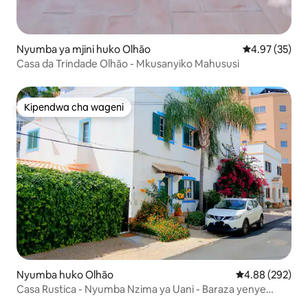
Nyumba ya mjini huko Olhão
Ukadiriaji wa 
4.97 (35)
Casa da Trindade Olhão - Mkusanyiko Mahususi
Kipendwa cha wageni
Kipendwa cha wageni
Nyumba huko Olhão
Ukadiriaji wa w
4.88 (292)
Casa Rustica - Nyumba Nzima ya Uani - Baraza yenye
Mwangaza wa Jua