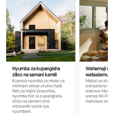
Nyumba za kupangisha
Wahamaji wa ki
zilizo na samani kamili
wataalamu wa
Kuanzia nyumba za mbao za
Malazi ya star
milimani zenye utulivu hadi
wataalamu wan
fleti za mijini zinazofaa,
wakiwa mbali na
nyumba hizi za kupangisha
wenye Wi-Fi n
zilizo na samani zina
mahususi za kuf
vistawishi vyote vya
nyumbani.