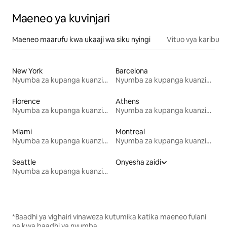
Maeneo ya kuvinjari
Maeneo maarufu kwa ukaaji wa siku nyingi
Vituo vya karibu
New York
Barcelona
Nyumba za kupanga kuanzia mwezi mmoja
Nyumba za kupanga kuanzia mwezi mmoja
Florence
Athens
Nyumba za kupanga kuanzia mwezi mmoja
Nyumba za kupanga kuanzia mwezi mmoja
Miami
Montreal
Nyumba za kupanga kuanzia mwezi mmoja
Nyumba za kupanga kuanzia mwezi mmoja
Seattle
Onyesha zaidi
Nyumba za kupanga kuanzia mwezi mmoja
*Baadhi ya vighairi vinaweza kutumika katika maeneo fulani
na kwa baadhi ya nyumba.