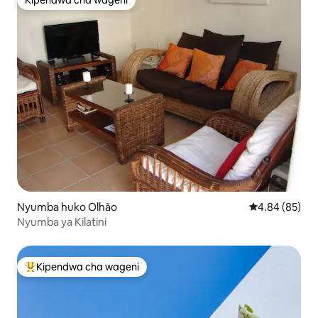
Kipendwa cha wageni
Kipendwa cha wageni
Nyumba huko Olhão
Ukadiriaji wa 
4.84 (85)
Nyumba ya Kilatini
Kipendwa cha wageni
Kipendwa maarufu cha wageni