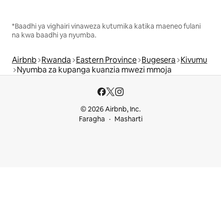
*Baadhi ya vighairi vinaweza kutumika katika maeneo fulani
na kwa baadhi ya nyumba.
Airbnb
Rwanda
Eastern Province
Bugesera
Kivumu
Nyumba za kupanga kuanzia mwezi mmoja
© 2026 Airbnb, Inc.
Faragha
Masharti