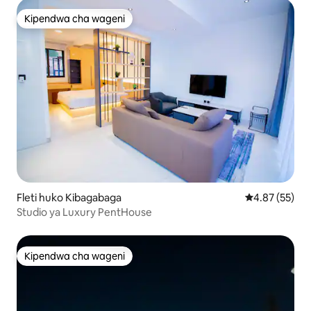
Kipendwa cha wageni
Kipendwa cha wageni
Fleti huko Kibagabaga
Ukadiriaji wa 
4.87 (55)
Studio ya Luxury PentHouse
Kipendwa cha wageni
Kipendwa cha wageni