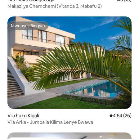
Makazi ya Chemchemi (Vitanda 3, Mabafu 2)
Mwenyeji Bingwa
Mwenyeji Bingwa
Vila huko Kigali
Ukadiriaji wa 
4.54 (26)
Vila Arka - Jumba la Kilima Lenye Bwawa