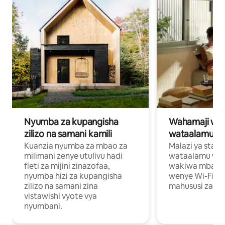
Nyumba za kupangisha
Wahamaji wa ki
zilizo na samani kamili
wataalamu wa
Kuanzia nyumba za mbao za
Malazi ya star
milimani zenye utulivu hadi
wataalamu wan
fleti za mijini zinazofaa,
wakiwa mbali na
nyumba hizi za kupangisha
wenye Wi-Fi n
zilizo na samani zina
mahususi za kuf
vistawishi vyote vya
nyumbani.