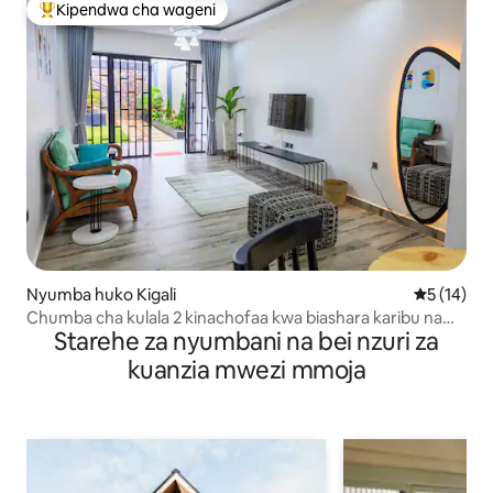
Kipendwa cha wageni
Kipendwa maarufu cha wageni
Nyumba huko Kigali
Ukadiriaji 
5 (14)
Chumba cha kulala 2 kinachofaa kwa biashara karibu na
Starehe za nyumbani na bei nzuri za
Kituo cha Mikutano
kuanzia mwezi mmoja