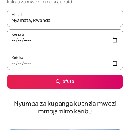
kukaa za mwezi mmoja au zaidi.
Mahali
Wakati matokeo yanapatikana, vinjari kwa kutumia vitufe vya v
Kuingia
Kutoka
Tafuta
Nyumba za kupanga kuanzia mwezi
mmoja zilizo karibu