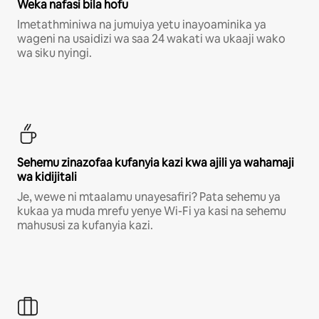
Weka nafasi bila hofu
Imetathminiwa na jumuiya yetu inayoaminika ya
wageni na usaidizi wa saa 24 wakati wa ukaaji wako
wa siku nyingi.
Sehemu zinazofaa kufanyia kazi kwa ajili ya wahamaji
wa kidijitali
Je, wewe ni mtaalamu unayesafiri? Pata sehemu ya
kukaa ya muda mrefu yenye Wi-Fi ya kasi na sehemu
mahususi za kufanyia kazi.