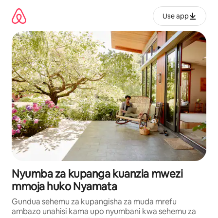
Ruka
kwenda
Use app
kwenye
maudhui
Nyumba za kupanga kuanzia mwezi
mmoja huko Nyamata
Gundua sehemu za kupangisha za muda mrefu
ambazo unahisi kama upo nyumbani kwa sehemu za