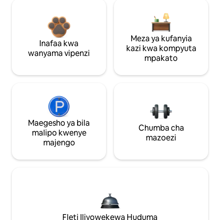
Meza ya kufanyia
Inafaa kwa
kazi kwa kompyuta
wanyama vipenzi
mpakato
Maegesho ya bila
Chumba cha
malipo kwenye
mazoezi
majengo
Fleti Iliyowekewa Huduma