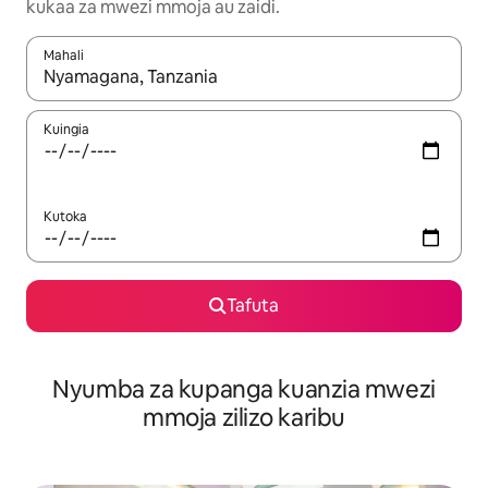
kukaa za mwezi mmoja au zaidi.
Mahali
Wakati matokeo yanapatikana, vinjari kwa kutumia vitufe vya v
Kuingia
Kutoka
Tafuta
Nyumba za kupanga kuanzia mwezi
mmoja zilizo karibu