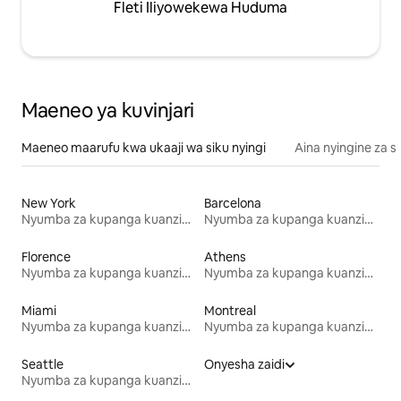
Fleti Iliyowekewa Huduma
Maeneo ya kuvinjari
Maeneo maarufu kwa ukaaji wa siku nyingi
Aina nyingine za 
New York
Barcelona
Nyumba za kupanga kuanzia mwezi mmoja
Nyumba za kupanga kuanzia mwezi mmoja
Florence
Athens
Nyumba za kupanga kuanzia mwezi mmoja
Nyumba za kupanga kuanzia mwezi mmoja
Miami
Montreal
Nyumba za kupanga kuanzia mwezi mmoja
Nyumba za kupanga kuanzia mwezi mmoja
Seattle
Onyesha zaidi
Nyumba za kupanga kuanzia mwezi mmoja