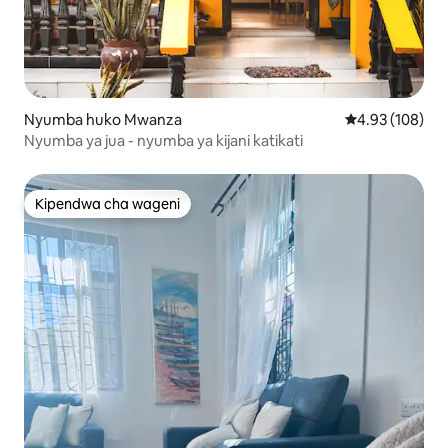
Nyumba huko Mwanza
Ukadiriaji wa w
4.93 (108)
Nyumba ya jua - nyumba ya kijani katikati
Kipendwa cha wageni
Kipendwa cha wageni