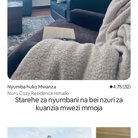
Nyumba huko Mwanza
Ukadiriaji wa 
4.75 (32)
Nuru Cozy Residence Ismailo
Starehe za nyumbani na bei nzuri za
kuanzia mwezi mmoja