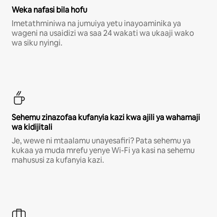
Weka nafasi bila hofu
Imetathminiwa na jumuiya yetu inayoaminika ya
wageni na usaidizi wa saa 24 wakati wa ukaaji wako
wa siku nyingi.
Sehemu zinazofaa kufanyia kazi kwa ajili ya wahamaji
wa kidijitali
Je, wewe ni mtaalamu unayesafiri? Pata sehemu ya
kukaa ya muda mrefu yenye Wi-Fi ya kasi na sehemu
mahususi za kufanyia kazi.