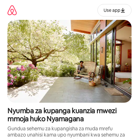
Ruka
kwenda
Use app
kwenye
maudhui
Nyumba za kupanga kuanzia mwezi
mmoja huko Nyamagana
Gundua sehemu za kupangisha za muda mrefu
ambazo unahisi kama upo nyumbani kwa sehemu za