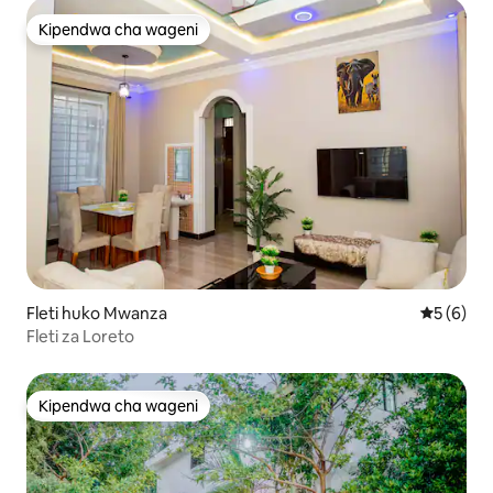
Kipendwa cha wageni
Kipendwa cha wageni
Fleti huko Mwanza
Ukadiriaji
5 (6)
Fleti za Loreto
Kipendwa cha wageni
Kipendwa cha wageni