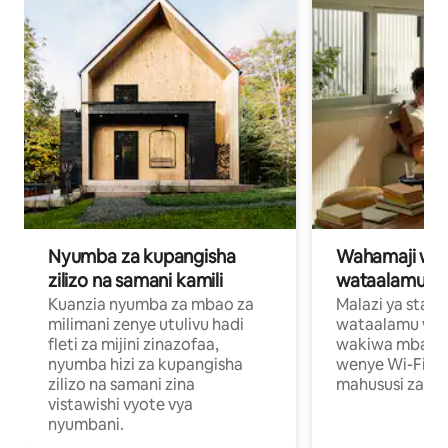
Nyumba za kupangisha
Wahamaji wa ki
zilizo na samani kamili
wataalamu wa
Kuanzia nyumba za mbao za
Malazi ya star
milimani zenye utulivu hadi
wataalamu wan
fleti za mijini zinazofaa,
wakiwa mbali na
nyumba hizi za kupangisha
wenye Wi-Fi n
zilizo na samani zina
mahususi za kuf
vistawishi vyote vya
nyumbani.