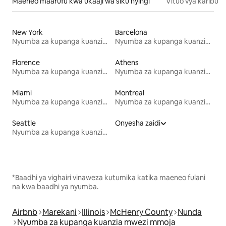
Maeneo maarufu kwa ukaaji wa siku nyingi
Vituo vya karibu
New York
Barcelona
Nyumba za kupanga kuanzia mwezi mmoja
Nyumba za kupanga kuanzia mwezi mmoja
Florence
Athens
Nyumba za kupanga kuanzia mwezi mmoja
Nyumba za kupanga kuanzia mwezi mmoja
Miami
Montreal
Nyumba za kupanga kuanzia mwezi mmoja
Nyumba za kupanga kuanzia mwezi mmoja
Seattle
Onyesha zaidi
Nyumba za kupanga kuanzia mwezi mmoja
*Baadhi ya vighairi vinaweza kutumika katika maeneo fulani
na kwa baadhi ya nyumba.
Airbnb
Marekani
Illinois
McHenry County
Nunda
Nyumba za kupanga kuanzia mwezi mmoja