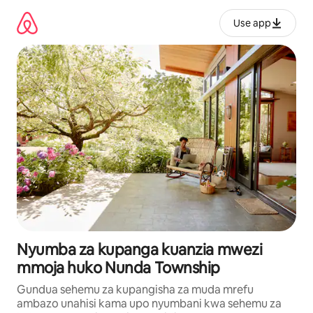
Ruka
kwenda
Use app
kwenye
maudhui
Nyumba za kupanga kuanzia mwezi
mmoja huko Nunda Township
Gundua sehemu za kupangisha za muda mrefu
ambazo unahisi kama upo nyumbani kwa sehemu za