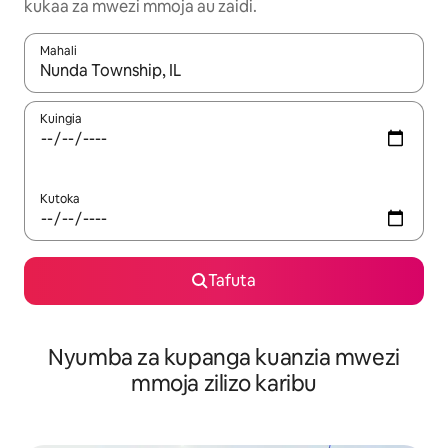
kukaa za mwezi mmoja au zaidi.
Mahali
Wakati matokeo yanapatikana, vinjari kwa kutumia vitufe vya v
Kuingia
Kutoka
Tafuta
Nyumba za kupanga kuanzia mwezi
mmoja zilizo karibu