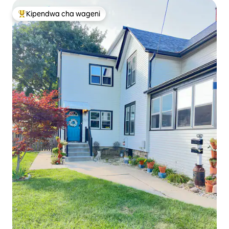
Kipendwa cha wageni
Kipendwa maarufu cha wageni