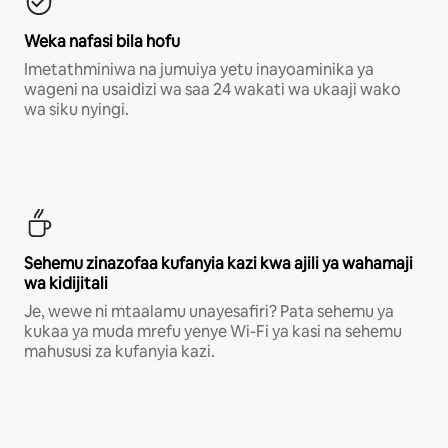
Weka nafasi bila hofu
Imetathminiwa na jumuiya yetu inayoaminika ya
wageni na usaidizi wa saa 24 wakati wa ukaaji wako
wa siku nyingi.
Sehemu zinazofaa kufanyia kazi kwa ajili ya wahamaji
wa kidijitali
Je, wewe ni mtaalamu unayesafiri? Pata sehemu ya
kukaa ya muda mrefu yenye Wi-Fi ya kasi na sehemu
mahususi za kufanyia kazi.