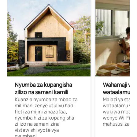
Nyumba za kupangisha
Wahamaji wa ki
zilizo na samani kamili
wataalamu wa
Kuanzia nyumba za mbao za
Malazi ya star
milimani zenye utulivu hadi
wataalamu wan
fleti za mijini zinazofaa,
wakiwa mbali na
nyumba hizi za kupangisha
wenye Wi-Fi n
zilizo na samani zina
mahususi za kuf
vistawishi vyote vya
nyumbani.