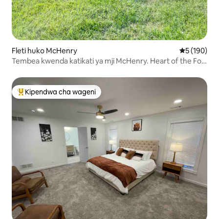
Fleti huko McHenry
Ukadiriaji w
5 (190)
Tembea kwenda katikati ya mji McHenry. Heart of the Fox
River
Kipendwa cha wageni
Kipendwa maarufu cha wageni