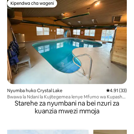
Kipendwa cha wageni
Kipendwa cha wageni
Nyumba huko Crystal Lake
Ukadiriaji wa 
4.91 (33)
Bwawa la Ndani la Kujitegemea lenye Mfumo wa Kupasha
Starehe za nyumbani na bei nzuri za
Joto + Sauna, Eneo la Mapumziko la Familia
kuanzia mwezi mmoja