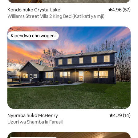
Kondo huko Crystal Lake
Ukadiriaji wa 
4.96 (57)
Williams Street Villa 2 King Bed (Katikati ya mji)
Kipendwa cha wageni
Kipendwa cha wageni
Nyumba huko McHenry
Ukadiriaji wa 
4.79 (14)
Uzuri wa Shamba la Farasi!