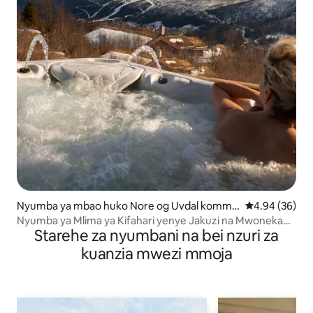
Nyumba ya mbao huko Nore og Uvdal kommu
Ukadiriaji wa 
4.94 (36)
ne
Nyumba ya Mlima ya Kifahari yenye Jakuzi na Mwonekano
Starehe za nyumbani na bei nzuri za
wa Mandhari
kuanzia mwezi mmoja