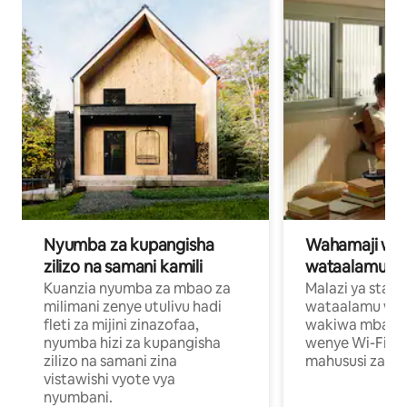
Nyumba za kupangisha
Wahamaji wa ki
zilizo na samani kamili
wataalamu wa
Kuanzia nyumba za mbao za
Malazi ya star
milimani zenye utulivu hadi
wataalamu wan
fleti za mijini zinazofaa,
wakiwa mbali na
nyumba hizi za kupangisha
wenye Wi-Fi n
zilizo na samani zina
mahususi za kuf
vistawishi vyote vya
nyumbani.