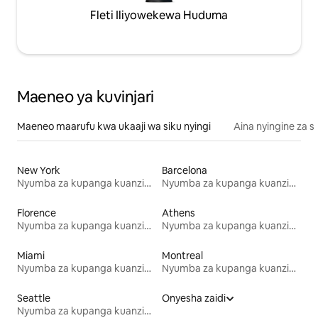
Fleti Iliyowekewa Huduma
Maeneo ya kuvinjari
Maeneo maarufu kwa ukaaji wa siku nyingi
Aina nyingine za 
New York
Barcelona
Nyumba za kupanga kuanzia mwezi mmoja
Nyumba za kupanga kuanzia mwezi mmoja
Florence
Athens
Nyumba za kupanga kuanzia mwezi mmoja
Nyumba za kupanga kuanzia mwezi mmoja
Miami
Montreal
Nyumba za kupanga kuanzia mwezi mmoja
Nyumba za kupanga kuanzia mwezi mmoja
Seattle
Onyesha zaidi
Nyumba za kupanga kuanzia mwezi mmoja