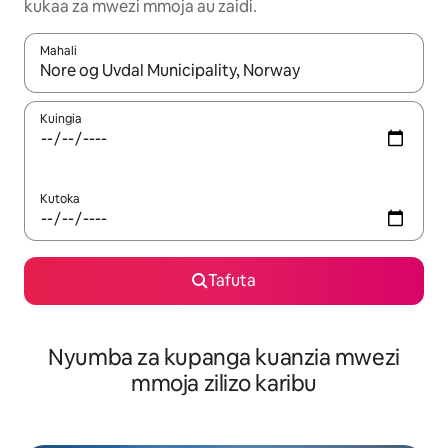
kukaa za mwezi mmoja au zaidi.
Mahali
Wakati matokeo yanapatikana, vinjari kwa kutumia vitufe vya v
Kuingia
Kutoka
Tafuta
Nyumba za kupanga kuanzia mwezi
mmoja zilizo karibu