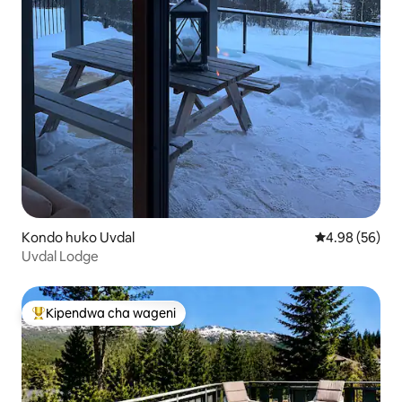
Kondo huko Uvdal
Ukadiriaji wa 
4.98 (56)
Uvdal Lodge
Kipendwa cha wageni
Kipendwa maarufu cha wageni