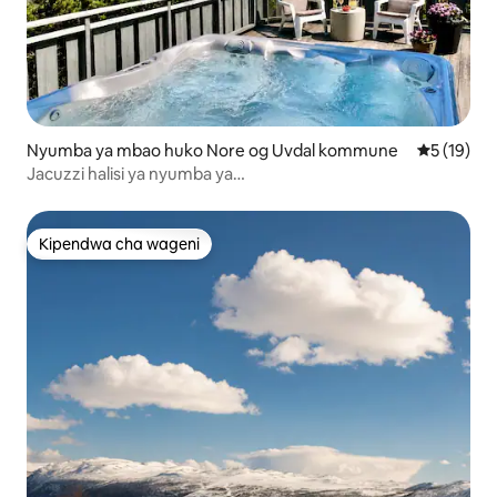
Nyumba ya mbao huko Nore og Uvdal kommune
Ukadiriaji 
5 (19)
Jacuzzi halisi ya nyumba ya
mlimani•mandhari•Hardangervidda
Kipendwa cha wageni
Kipendwa cha wageni