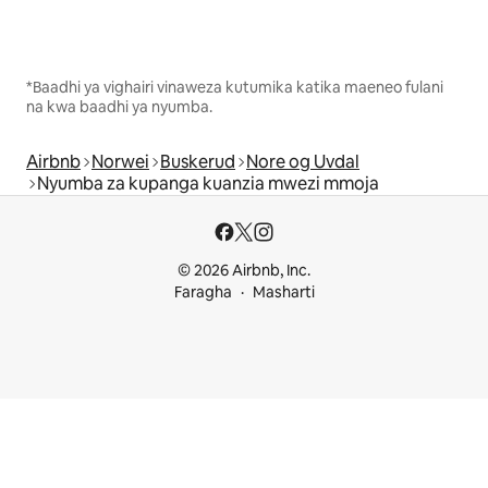
*Baadhi ya vighairi vinaweza kutumika katika maeneo fulani
na kwa baadhi ya nyumba.
Airbnb
Norwei
Buskerud
Nore og Uvdal
Nyumba za kupanga kuanzia mwezi mmoja
© 2026 Airbnb, Inc.
Faragha
Masharti