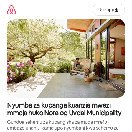
Ruka
kwenda
Use app
kwenye
maudhui
Nyumba za kupanga kuanzia mwezi
mmoja huko Nore og Uvdal Municipality
Gundua sehemu za kupangisha za muda mrefu
ambazo unahisi kama upo nyumbani kwa sehemu za