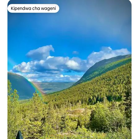
Kipendwa cha wageni
Kipendwa cha wageni