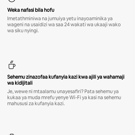
Weka nafasi bila hofu
Imetathminiwa na jumuiya yetu inayoaminika ya
wageni na usaidizi wa saa 24 wakati wa ukaaji wako
wa siku nyingi.
Sehemu zinazofaa kufanyia kazi kwa ajili ya wahamaji
wa kidijitali
Je, wewe ni mtaalamu unayesafiri? Pata sehemu ya
kukaa ya muda mrefu yenye Wi-Fi ya kasi na sehemu
mahususi za kufanyia kazi.