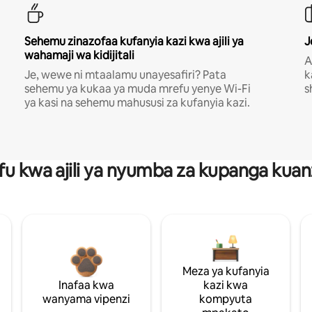
Sehemu zinazofaa kufanyia kazi kwa ajili ya
J
wahamaji wa kidijitali
A
Je, wewe ni mtaalamu unayesafiri? Pata
k
sehemu ya kukaa ya muda mrefu yenye Wi-Fi
s
ya kasi na sehemu mahususi za kufanyia kazi.
fu kwa ajili ya nyumba za kupanga ku
Meza ya kufanyia
Inafaa kwa
kazi kwa
wanyama vipenzi
kompyuta