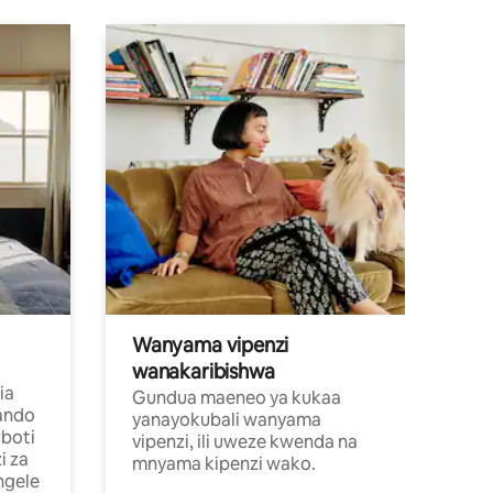
Wanyama vipenzi
wanakaribishwa
ia
Gundua maeneo ya kukaa
ando
yanayokubali wanyama
boti
vipenzi, ili uweze kwenda na
i za
mnyama kipenzi wako.
ngele