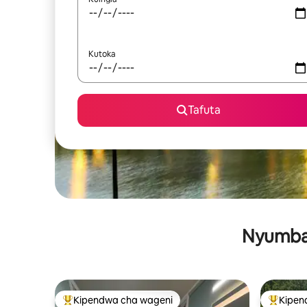
Kutoka
Tafuta
Nyumba 
Kipendwa cha wageni
Kipen
Kipendwa maarufu cha wageni
Kipendw