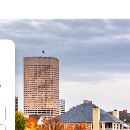
u
 vitufe vya vishale vya juu na chini au uchunguze kwa kugusa au kute