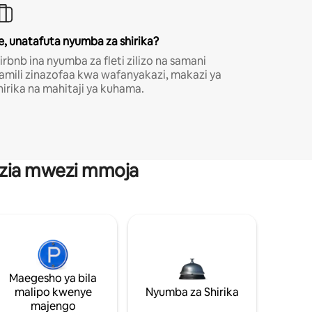
e, unatafuta nyumba za shirika?
irbnb ina nyumba za fleti zilizo na samani
amili zinazofaa kwa wafanyakazi, makazi ya
hirika na mahitaji ya kuhama.
anzia mwezi mmoja
Maegesho ya bila
malipo kwenye
Nyumba za Shirika
majengo