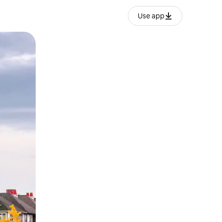
Use app
lezesha kidole kwenye ishara.