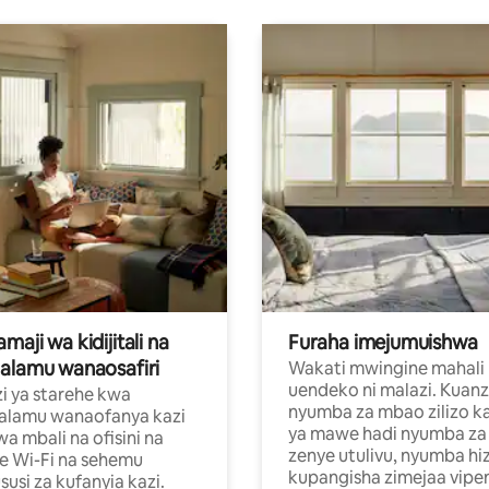
aji wa kidijitali na
Furaha imejumuishwa
alamu wanaosafiri
Wakati mwingine mahali
uendeko ni malazi. Kuanz
i ya starehe kwa
nyumba za mbao zilizo k
alamu wanaofanya kazi
ya mawe hadi nyumba za 
a mbali na ofisini na
zenye utulivu, nyumba hiz
e Wi-Fi na sehemu
kupangisha zimejaa vipe
usi za kufanyia kazi.