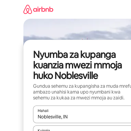
Ruka
kwenda
kwenye
maudhui
Nyumba za kupanga
kuanzia mwezi mmoja
huko Noblesville
Gundua sehemu za kupangisha za muda mref
ambazo unahisi kama upo nyumbani kwa
sehemu za kukaa za mwezi mmoja au zaidi.
Mahali
Wakati matokeo yanapatikana, vinjari kwa kutumia
Kuingia