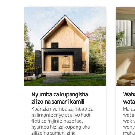
Nyumba za kupangisha
Waham
zilizo na samani kamili
wata
Kuanzia nyumba za mbao za
Malaz
milimani zenye utulivu hadi
wata
fleti za mijini zinazofaa,
wakiw
nyumba hizi za kupangisha
weny
zilizo na samani zina
mahus