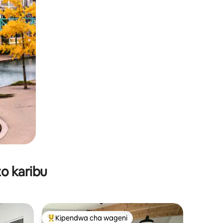
o karibu
Kipendwa cha wageni
Kipendwa maarufu cha wageni