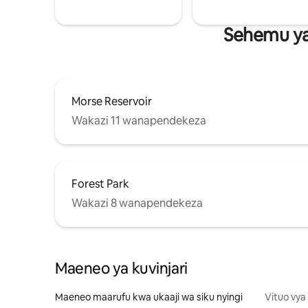
Sehemu ya 
Morse Reservoir
Wakazi 11 wanapendekeza
Forest Park
Wakazi 8 wanapendekeza
Maeneo ya kuvinjari
Maeneo maarufu kwa ukaaji wa siku nyingi
Vituo vya