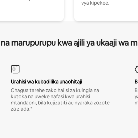
vya kipekee.
 na marupurupu kwa ajili ya ukaaji wa
Urahisi wa kubadilika unaohitaji
B
Chagua tarehe zako halisi za kuingia na
B
kutoka na uweke nafasi kwa urahisi
y
mtandaoni, bila kujizatiti au nyaraka zozote
m
za ziada.*