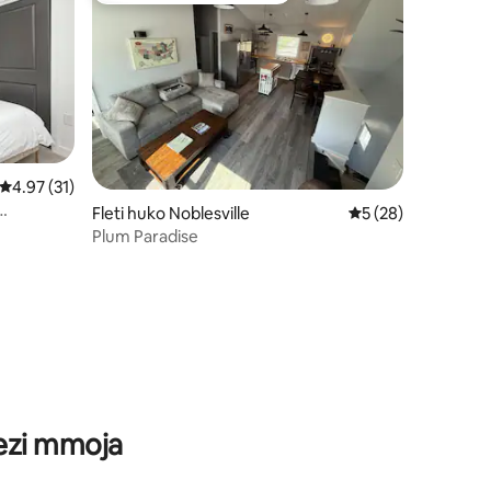
Ukadiriaji wa wastani wa 4.97 kati ya 5, tathmini 31
4.97 (31)
Fleti huko Noblesville
Ukadiriaji wa wastan
5 (28)
tudio
Plum Paradise
ini 21
wezi mmoja