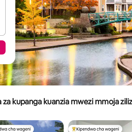
za kupanga kuanzia mwezi mmoja ziliz
dwa cha wageni
Kipendwa cha wageni
a maarufu cha wageni
Kipendwa maarufu cha wageni