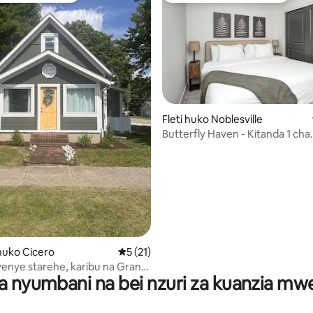
Fleti huko Noblesville
Butterfly Haven - Kitanda 1 cha
King/Chumba 1 cha kulala cha S
 4.85 kati ya 5, tathmini 409
uko Cicero
Ukadiriaji wa wastani wa 5 kati ya 5, tathm
5 (21)
nye starehe, karibu na Grand
a nyumbani na bei nzuri za kuanzia m
uoff Music Center.