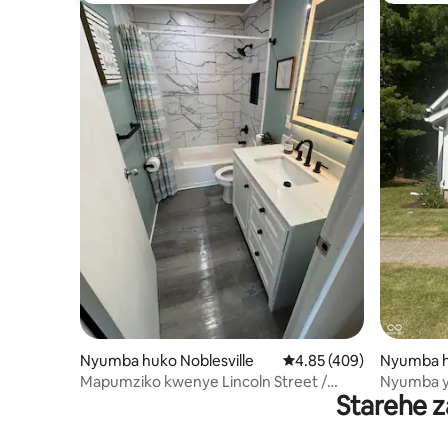
Nyumba huko Noblesville
Ukadiriaji wa wastani wa
4.85 (409)
Nyumba h
Mapumziko kwenye Lincoln Street /
Nyumba ye
Starehe z
Ruoff / Grand Park
Park na R