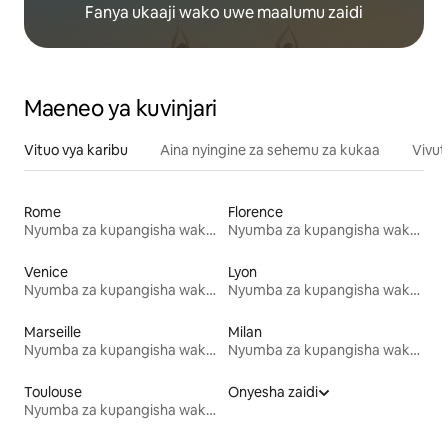
Fanya ukaaji wako uwe maalumu zaidi
Maeneo ya kuvinjari
Vituo vya karibu
Aina nyingine za sehemu za kukaa
Vivut
Rome
Florence
Nyumba za kupangisha wakati wa likizo
Nyumba za kupangisha wakati wa likizo
Venice
Lyon
Nyumba za kupangisha wakati wa likizo
Nyumba za kupangisha wakati wa likizo
Marseille
Milan
Nyumba za kupangisha wakati wa likizo
Nyumba za kupangisha wakati wa likizo
Toulouse
Onyesha zaidi
Nyumba za kupangisha wakati wa likizo