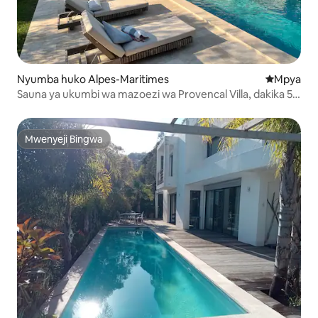
Nyumba huko Alpes-Maritimes
Eneo jipya 
Mpya
Sauna ya ukumbi wa mazoezi wa Provencal Villa, dakika 5
kutembea kwenda Valbonne
Mwenyeji Bingwa
Mwenyeji Bingwa