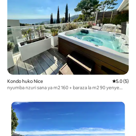
Kondo huko Nice
Ukadiriaji w
5.0 (5)
nyumba nzuri sana ya m2 160 + baraza la m2 90 yenye
mandhari ya bahari na jakuzi