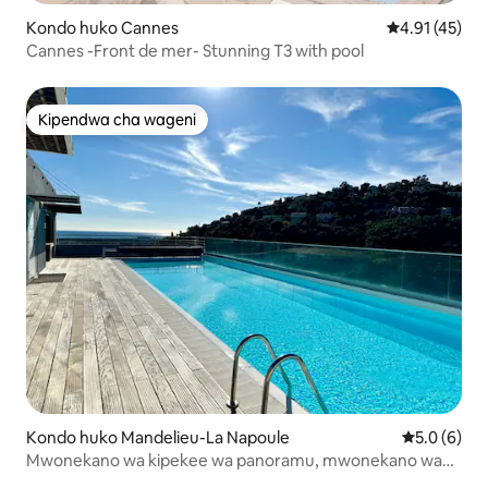
Kondo huko Cannes
Ukadiriaji wa 
4.91 (45)
Cannes -Front de mer- Stunning T3 with pool
Kipendwa cha wageni
Kipendwa cha wageni
Kondo huko Mandelieu-La Napoule
Ukadiriaji w
5.0 (6)
Mwonekano wa kipekee wa panoramu, mwonekano wa
bahari wa makazi ya kifahari