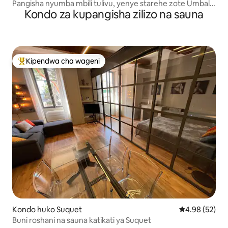
Pangisha nyumba mbili tulivu, yenye starehe zote Umbali
Kondo za kupangisha zilizo na sauna
wa mita 400 kutoka kwenye fukwe
Kipendwa cha wageni
Kipendwa maarufu cha wageni
Kondo huko Suquet
Ukadiriaji wa 
4.98 (52)
Buni roshani na sauna katikati ya Suquet