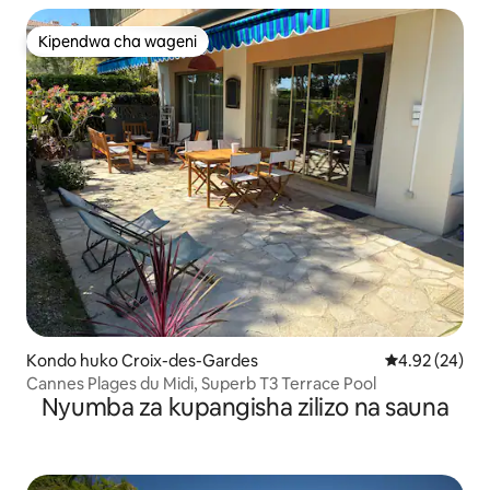
Kipendwa cha wageni
Kipendwa cha wageni
Kondo huko Croix-des-Gardes
Ukadiriaji wa 
4.92 (24)
Cannes Plages du Midi, Superb T3 Terrace Pool
Nyumba za kupangisha zilizo na sauna