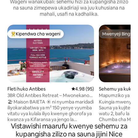
Wageni wanakubali: sehemu hizi za kupangisha zilizo
na sauna zimepewa ukadiriaji wa juu kuhusiana na
mahali, usafi na kadhalika.
Kipendwa cha wageni
Mwenyeji Bingwa
Kipendwa maarufu cha wageni
Mwenyeji Bingwa
Fleti huko Antibes
Ukadiriaji wa wastani wa 4.98 ka
4.98 (95)
Sehemu ya kukaa
es-sur-Mer
3BR Old Antibes Retreat – Mwonekano
Mapumziko ya Fara
wa Matuta na Bahari
Kujitegemea na Ja
🏖️ Maison BAIETA ☀️ ni nyumba maridadi
Kuingia mwenyewe
iliyokarabatiwa ya m² 150 yenye vyumba
Sauna ya kujitegem
vitatu vya kulala iliyo kwenye ghorofa ya
watu 2, bafu la ma
kwanza ya Kifaransa ya jengo la
Chumba cha Mapenz
Vistawishi maarufu kwenye sehemu za
kutembea la karne ya 17 katikati ya Old
Likizo ya kweli kw
Antibes. Nyumba hii ya ghorofa tatu
kwenye Chumba ch
kupangisha zilizo na sauna jijini Nice
inatosha wageni hadi 6 na ina: ➡️ Vyumba
Upendo huko Cag