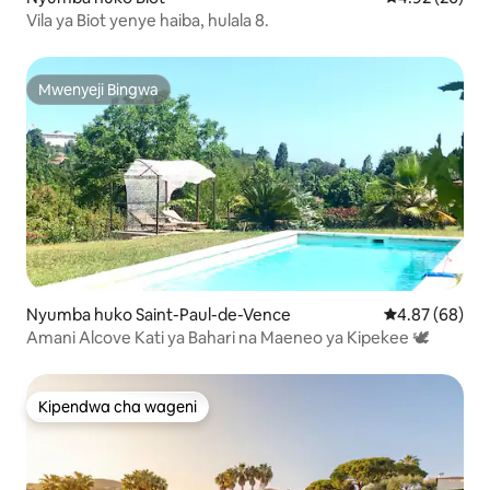
Vila ya Biot yenye haiba, hulala 8.
Mwenyeji Bingwa
Mwenyeji Bingwa
Nyumba huko Saint-Paul-de-Vence
Ukadiriaji wa 
4.87 (68)
Amani Alcove Kati ya Bahari na Maeneo ya Kipekee 🕊
Kipendwa cha wageni
Kipendwa cha wageni