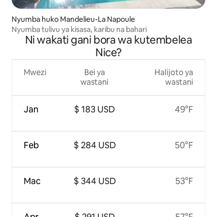
Nyumba huko Mandelieu-La Napoule
Nyumba tulivu ya kisasa, karibu na bahari
Ni wakati gani bora wa kutembelea
Nice?
Mwezi
Bei ya
Halijoto ya
wastani
wastani
Jan
$ 183 USD
49°F
Feb
$ 284 USD
50°F
Mac
$ 344 USD
53°F
Apr
$ 291 USD
57°F