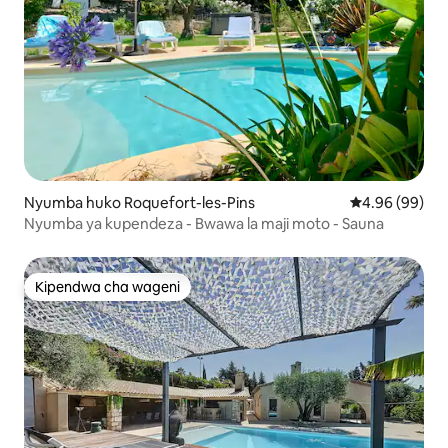
Nyumba huko Roquefort-les-Pins
Ukadiriaji wa 
4.96 (99)
Nyumba ya kupendeza - Bwawa la maji moto - Sauna
Kipendwa cha wageni
Kipendwa cha wageni