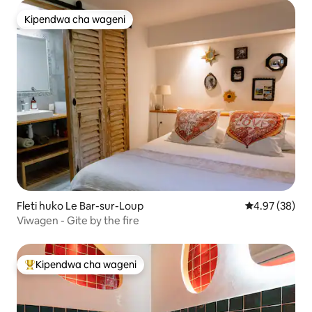
Kipendwa cha wageni
Kipendwa cha wageni
Fleti huko Le Bar-sur-Loup
Ukadiriaji wa 
4.97 (38)
Viwagen - Gite by the fire
Kipendwa cha wageni
Kipendwa maarufu cha wageni