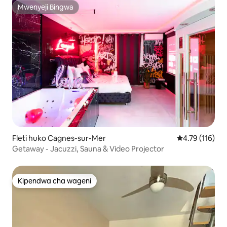
Mwenyeji Bingwa
Mwenyeji Bingwa
Fleti huko Cagnes-sur-Mer
Ukadiriaji wa w
4.79 (116)
Getaway - Jacuzzi, Sauna & Video Projector
Kipendwa cha wageni
Kipendwa cha wageni