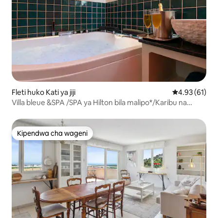
Fleti huko Kati ya jiji
Ukadiriaji wa 
4.93 (61)
Villa bleue &SPA /SPA ya Hilton bila malipo*/Karibu na
bustani
Kipendwa cha wageni
Kipendwa cha wageni