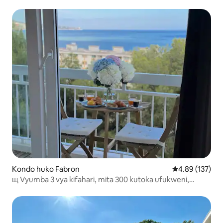
Kondo huko Fabron
Ukadiriaji wa w
4.89 (137)
щ Vyumba 3 vya kifahari, mita 300 kutoka ufukweni,
kiyoyozi, sauna