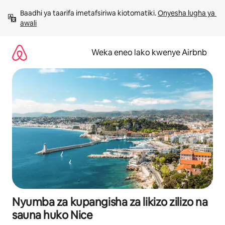
Ruka
Baadhi ya taarifa imetafsiriwa kiotomatiki. 
Onyesha lugha ya 
kwenda
awali
kwenye
maudhui
Weka eneo lako kwenye Airbnb
Nyumba za kupangisha za likizo zilizo na
sauna huko Nice