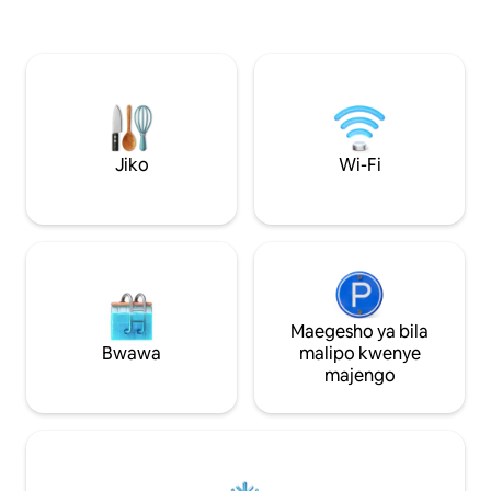
3 vya kulala vyenye bafu, bora kwa
ya m² 60 iliyoundw
wanandoa au familia ➡️ jiko kubwa la
kustareheka na ku
kisasa lenye eneo la kulia chakula ➡️
mazingira ya sta
sebule kubwa yenye mandhari ya wazi ➡️
hafifu. Vidokezi: • Sauna ya kujitegemea
baraza kubwa lenye beseni la maji moto
• Beseni kubwa la s
na mandhari ya moja kwa moja ya Cap
mvua la XXL • Kitan
d'Antibes 👌 Zimebuniwa kwa ajili ya
mwangaza wa kawai
sehemu za kukaa zisizosahaulika 🥂
Vitambaa vya kita
Jiko
Wi-Fi
vimejumuishwa
Maegesho ya bila
Bwawa
malipo kwenye
majengo