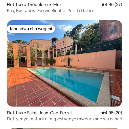
Fleti huko Théoule-sur-Mer
Ukadiriaji wa 
4.96 (27)
Paa, Bustani na Fukwe Binafsi · Port la Galère
Kipendwa cha wageni
Kipendwa cha wageni
Fleti huko Saint-Jean-Cap-Ferrat
Ukadiriaji wa 
4.95 (20)
Fleti yenye mafuriko mepesi yenye mwonekano wa bahari