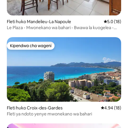
Fleti huko Mandelieu-La Napoule
Ukadiriaji wa
5.0 (18)
Le Plaza - Mwonekano wa bahari - Bwawa la kuogelea -
Uwanja wa tenisi
Kipendwa cha wageni
Kipendwa cha wageni
Fleti huko Croix-des-Gardes
Ukadiriaji wa 
4.94 (18)
Fleti ya ndoto yenye mwonekano wa bahari