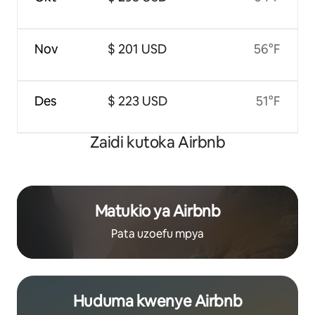
Nov
$ 201 USD
56°F
Des
$ 223 USD
51°F
Zaidi kutoka Airbnb
Matukio ya Airbnb
Pata uzoefu mpya
Huduma kwenye Airbnb