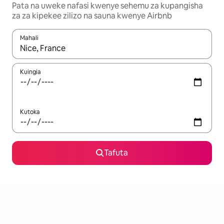
Pata na uweke nafasi kwenye sehemu za kupangisha
za za kipekee zilizo na sauna kwenye Airbnb
Mahali
Wakati matokeo yanapatikana, vinjari kwa kutumia vitufe vya v
Kuingia
Kutoka
Tafuta