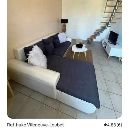
Fleti huko Villeneuve-Loubet
Ukadiriaji wa
4.83 (6)