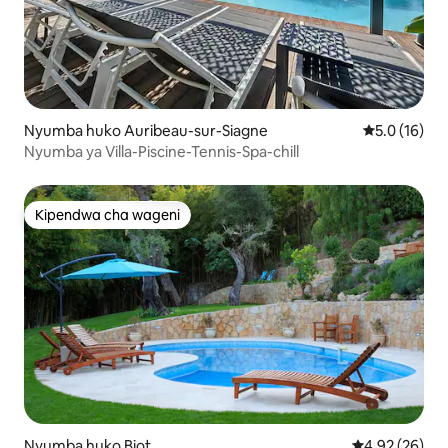
Nyumba huko Auribeau-sur-Siagne
Ukadiriaji wa
5.0 (16)
Nyumba ya Villa-Piscine-Tennis-Spa-chill
Kipendwa cha wageni
Kipendwa cha wageni
Nyumba huko Biot
Ukadiriaji wa 
4.92 (26)