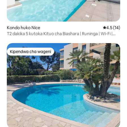
Kondo huko Nice
Ukadiriaji wa
4.5 (14)
T2 dakika 5 kutoka Kituo cha Biashara | Runinga | Wi-Fi |
Sauna
Kipendwa cha wageni
Kipendwa cha wageni