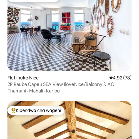
Kipendwa cha wageni
Fleti huko Nice
Ukadiriaji wa 
4.92 (78)
2P Rauba Capeu SEA View IloveNice/Balcony & AC
Thamani
·
Mahali
·
Karibu
Kipendwa cha wageni
Kipendwa maarufu cha wageni