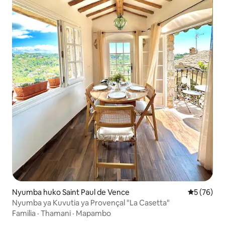
Nyumba huko Saint Paul de Vence
Ukadiriaji 
5 (76)
Nyumba ya Kuvutia ya Provençal "La Casetta"
Familia
·
Thamani
·
Mapambo