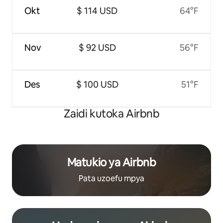
Okt
$ 114 USD
64°F
Nov
$ 92 USD
56°F
Des
$ 100 USD
51°F
Zaidi kutoka Airbnb
Matukio ya Airbnb
Pata uzoefu mpya