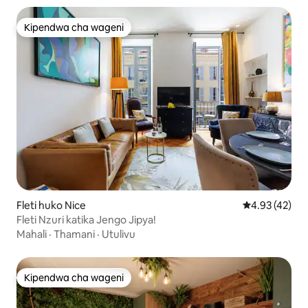
Kipendwa cha wageni
Kipendwa cha wageni
Fleti huko Nice
Ukadiriaji wa 
4.93 (42)
Fleti Nzuri katika Jengo Jipya!
Mahali
·
Thamani
·
Utulivu
Kipendwa cha wageni
Kipendwa cha wageni