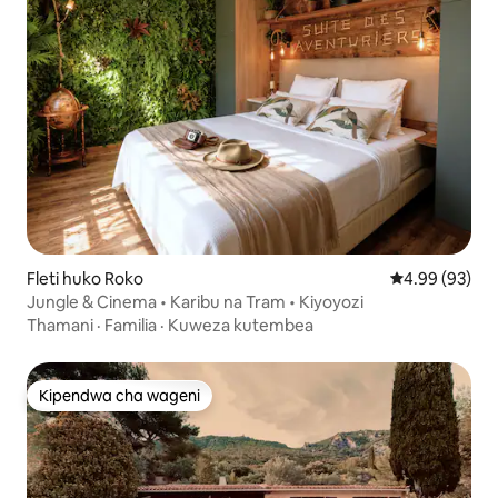
Fleti huko Roko
Ukadiriaji wa 
4.99 (93)
Jungle & Cinema • Karibu na Tram • Kiyoyozi
Thamani
·
Familia
·
Kuweza kutembea
Kipendwa cha wageni
Kipendwa cha wageni