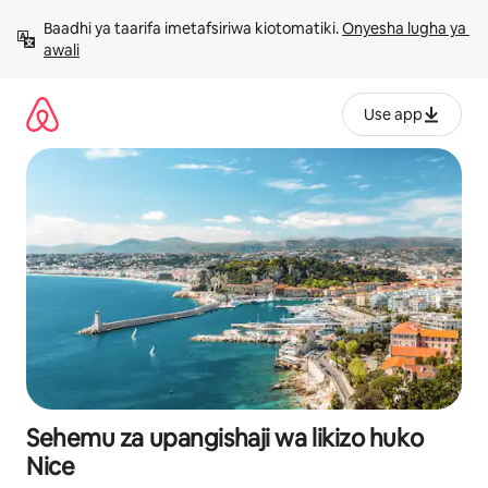
Ruka
Baadhi ya taarifa imetafsiriwa kiotomatiki. 
Onyesha lugha ya 
kwenda
awali
kwenye
maudhui
Use app
Sehemu za upangishaji wa likizo huko
Nice