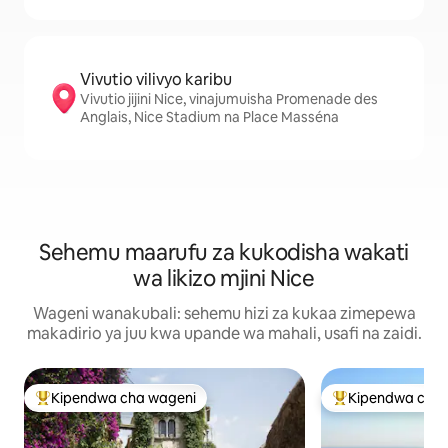
Vivutio vilivyo karibu
Vivutio jijini Nice, vinajumuisha Promenade des
Anglais, Nice Stadium na Place Masséna
Sehemu maarufu za kukodisha wakati
wa likizo mjini Nice
Wageni wanakubali: sehemu hizi za kukaa zimepewa
makadirio ya juu kwa upande wa mahali, usafi na zaidi.
Kipendwa cha wageni
Kipendwa cha 
Kipendwa maarufu cha wageni
Kipendwa maaruf