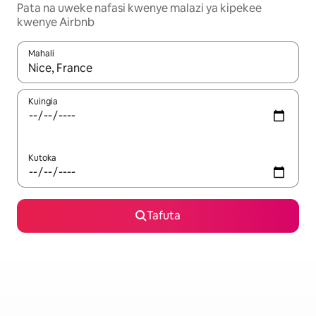
Pata na uweke nafasi kwenye malazi ya kipekee
kwenye Airbnb
Mahali
Wakati matokeo yanapatikana, vinjari kwa kutumia vitufe vya v
Kuingia
Kutoka
Tafuta