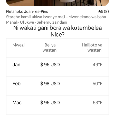
Fleti huko Juan-les-Pins
Ukadiriaji
5 (8)
Starehe kamili ukiwa kwenye maji – Mwonekano wa bahari
wa digrii 180
Mahali
·
Ufukwe
·
Sehemu za ndani
Ni wakati gani bora wa kutembelea
Nice?
Mwezi
Bei ya
Halijoto ya
wastani
wastani
Jan
$ 96 USD
49°F
Feb
$ 98 USD
50°F
Mac
$ 96 USD
53°F