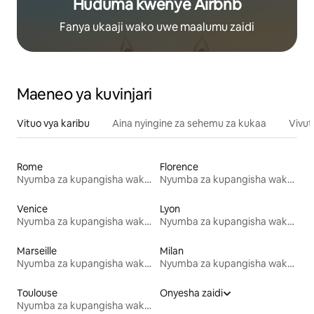
Huduma kwenye Airbnb
Fanya ukaaji wako uwe maalumu zaidi
Maeneo ya kuvinjari
Vituo vya karibu
Aina nyingine za sehemu za kukaa
Vivut
Rome
Florence
Nyumba za kupangisha wakati wa likizo
Nyumba za kupangisha wakati wa likizo
Venice
Lyon
Nyumba za kupangisha wakati wa likizo
Nyumba za kupangisha wakati wa likizo
Marseille
Milan
Nyumba za kupangisha wakati wa likizo
Nyumba za kupangisha wakati wa likizo
Toulouse
Onyesha zaidi
Nyumba za kupangisha wakati wa likizo