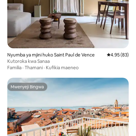
Nyumba ya mjini huko Saint Paul de Vence
Ukadiriaji wa 
4.95 (83)
Kutoroka kwa Sanaa
Familia
·
Thamani
·
Kufikia maeneo
Mwenyeji Bingwa
Mwenyeji Bingwa