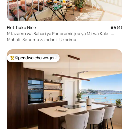
Fleti huko Nice
Ukadiriaji
5 (4)
Mtazamo wa Bahari ya Panoramic juu ya Mji wa Kale -
Matuta na AC
Mahali
·
Sehemu za ndani
·
Ukarimu
Kipendwa cha wageni
Kipendwa maarufu cha wageni