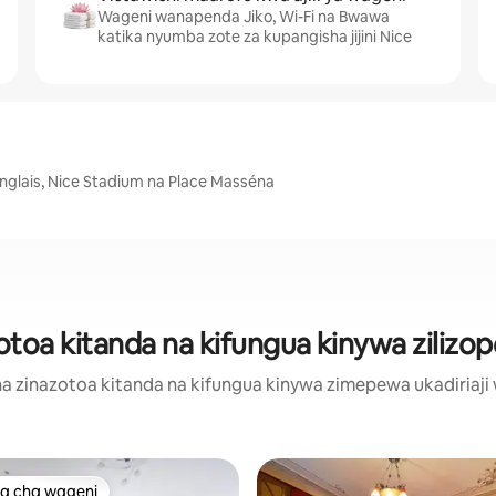
Wageni wanapenda Jiko, Wi-Fi na Bwawa
katika nyumba zote za kupangisha jijini Nice
 Anglais, Nice Stadium na Place Masséna
a kitanda na kifungua kinywa zilizopewa
 zinazotoa kitanda na kifungua kinywa zimepewa ukadiriaji wa
a cha wageni