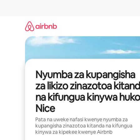
Ruka
kwenda
kwenye
maudhui
Nyumba za kupangisha
za likizo zinazotoa kitan
na kifungua kinywa huko
Nice
Pata na uweke nafasi kwenye nyumba za
kupangisha zinazotoa kitanda na kifungua
kinywa za kipekee kwenye Airbnb