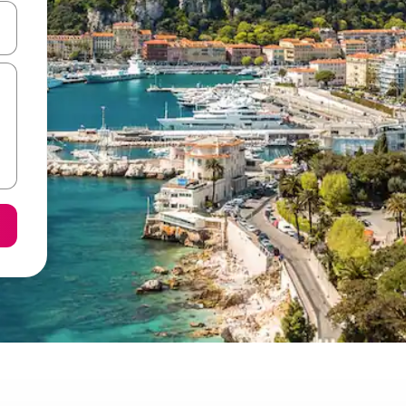
 vitufe vya vishale vya juu na chini au uchunguze kwa kugusa au kute