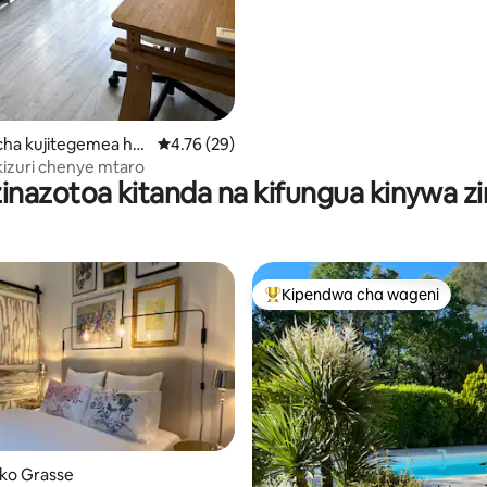
a 4.93 kati ya 5, tathmini 54
ha kujitegemea hu
Ukadiriaji wa wastani wa 4.76 kati ya 5, tathm
4.76 (29)
izuri chenye mtaro
nazotoa kitanda na kifungua kinywa z
Kipendwa cha wageni
Kipendwa maarufu cha wageni
ko Grasse