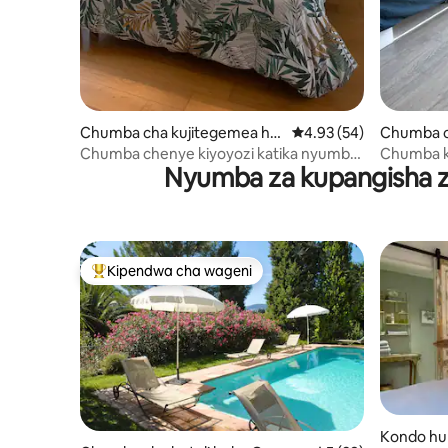
Chumba cha kujitegemea hu
Ukadiriaji wa wastani w
4.93 (54)
Chumba c
ko Cannes
ko Nice
Chumba chenye kiyoyozi katika nyumba
Chumba k
Nyumba za kupangisha zi
nzuri yenye starehe
Kipendwa cha wageni
Kipendwa maarufu cha wageni
Kondo hu