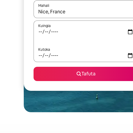
Mahali
Wakati matokeo yanapatikana, vinjari kwa kutumia
Kuingia
Kutoka
Tafuta