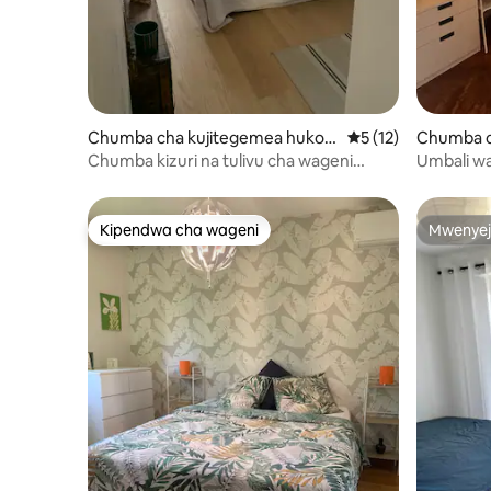
Chumba cha kujitegemea huko
Ukadiriaji wa wastan
5 (12)
Chumba c
Grasse
ko Thiers
Chumba kizuri na tulivu cha wageni
Umbali wa
kilicho na sehemu ya ofisi
(moja kwa
umbali wa 
umbali wa
Kipendwa cha wageni
Mwenyej
Kipendwa cha wageni
Mwenyej
umbali wa 