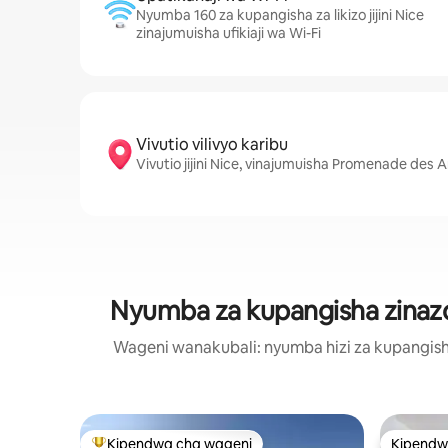
Nyumba 160 za kupangisha za likizo jijini Nice
zinajumuisha ufikiaji wa Wi-Fi
Vivutio vilivyo karibu
Vivutio jijini Nice, vinajumuisha Promenade des
Nyumba za kupangisha zinazoto
Wageni wanakubali: nyumba hizi za kupangisha
Kipendwa cha wageni
Kipendw