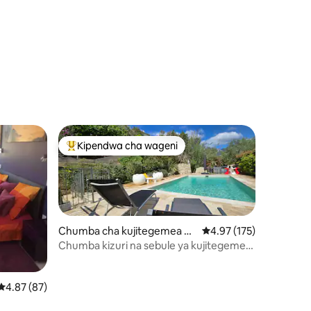
ini 96
Kipendwa cha wageni
Kipendwa maarufu cha wageni
Chumba cha kujitegemea hu
Ukadiriaji wa wastani wa
4.97 (175)
ko Menton
Chumba kizuri na sebule ya kujitegemea
katika vila ya kupendeza
Ukadiriaji wa wastani wa 4.87 kati ya 5, tathmini 87
4.87 (87)