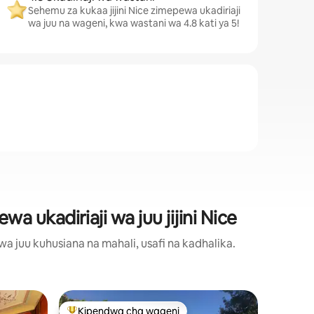
Sehemu za kukaa jijini Nice zimepewa ukadiriaji
wa juu na wageni, kwa wastani wa 4.8 kati ya 5!
 ukadiriaji wa juu jijini Nice
 juu kuhusiana na mahali, usafi na kadhalika.
Hema huk
Kipendwa cha wageni