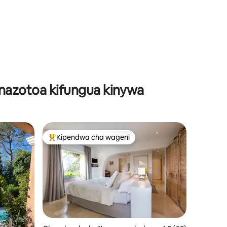
ini 29
inazotoa kifungua kinywa
Kipendwa cha wageni
Kipendwa maarufu cha wageni