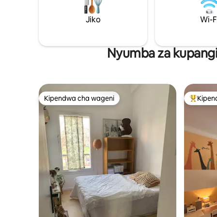
ajili ya likizo ya kimapenzi isiyosahaulika ✨
kifungua k
kwa chaku
Jiko
Wi-F
jioni, hiz
Nyumba za kupangis
Kipendwa cha wageni
Kipen
Kipendwa cha wageni
Kipendw