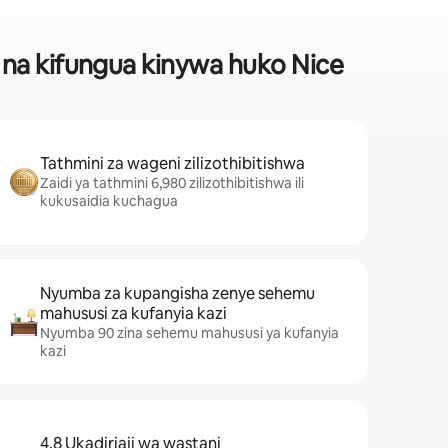
na kifungua kinywa huko Nice
Tathmini za wageni zilizothibitishwa
Zaidi ya tathmini 6,980 zilizothibitishwa ili
kukusaidia kuchagua
Nyumba za kupangisha zenye sehemu
mahususi za kufanyia kazi
Nyumba 90 zina sehemu mahususi ya kufanyia
kazi
4.8 Ukadiriaji wa wastani