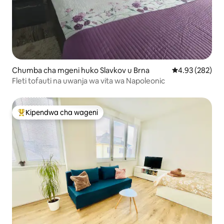
Chumba cha mgeni huko Slavkov u Brna
Ukadiriaji wa w
4.93 (282)
Fleti tofauti na uwanja wa vita wa Napoleonic
Kipendwa cha wageni
Kipendwa maarufu cha wageni