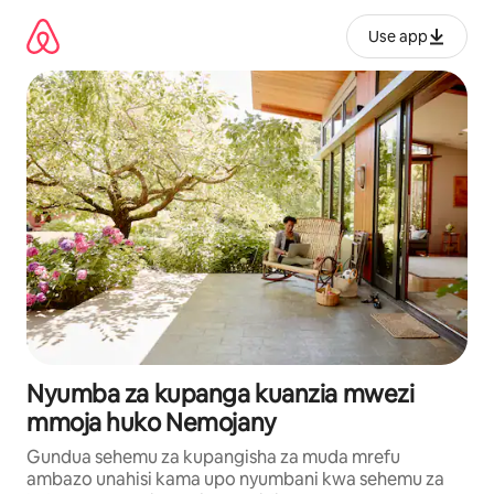
Ruka
kwenda
Use app
kwenye
maudhui
Nyumba za kupanga kuanzia mwezi
mmoja huko Nemojany
Gundua sehemu za kupangisha za muda mrefu
ambazo unahisi kama upo nyumbani kwa sehemu za