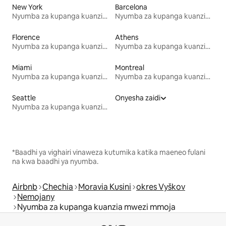
New York
Barcelona
Nyumba za kupanga kuanzia mwezi mmoja
Nyumba za kupanga kuanzia mwezi mmoja
Florence
Athens
Nyumba za kupanga kuanzia mwezi mmoja
Nyumba za kupanga kuanzia mwezi mmoja
Miami
Montreal
Nyumba za kupanga kuanzia mwezi mmoja
Nyumba za kupanga kuanzia mwezi mmoja
Seattle
Onyesha zaidi
Nyumba za kupanga kuanzia mwezi mmoja
*Baadhi ya vighairi vinaweza kutumika katika maeneo fulani
na kwa baadhi ya nyumba.
Airbnb
Chechia
Moravia Kusini
okres Vyškov
Nemojany
Nyumba za kupanga kuanzia mwezi mmoja