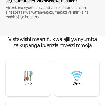
Je, unatafuta fleti zilizowekewa huduma?
Airbnb ina nyumba za fleti zilizo na samani kamili
zinazofaa kwa wafanyakazi, makazi ya shirika na
mahitaji ya kuhama.
Vistawishi maarufu kwa ajili ya nyumba
za kupanga kuanzia mwezi mmoja
Jiko
Wi-Fi