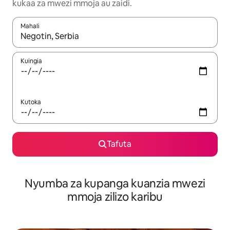
kukaa za mwezi mmoja au zaidi.
Mahali
Wakati matokeo yanapatikana, vinjari kwa kutumia vitufe vya v
Kuingia
Kutoka
Tafuta
Nyumba za kupanga kuanzia mwezi
mmoja zilizo karibu