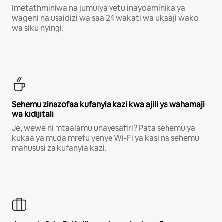
Imetathminiwa na jumuiya yetu inayoaminika ya
wageni na usaidizi wa saa 24 wakati wa ukaaji wako
wa siku nyingi.
Sehemu zinazofaa kufanyia kazi kwa ajili ya wahamaji
wa kidijitali
Je, wewe ni mtaalamu unayesafiri? Pata sehemu ya
kukaa ya muda mrefu yenye Wi-Fi ya kasi na sehemu
mahususi za kufanyia kazi.