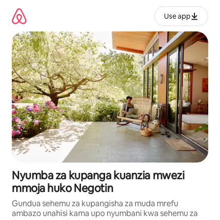
Ruka
kwenda
Use app
kwenye
maudhui
Nyumba za kupanga kuanzia mwezi
mmoja huko Negotin
Gundua sehemu za kupangisha za muda mrefu
ambazo unahisi kama upo nyumbani kwa sehemu za