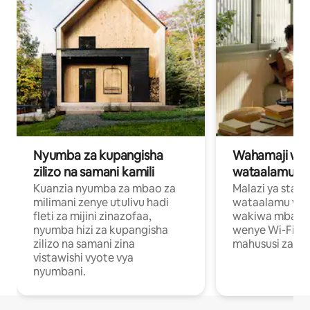
Nyumba za kupangisha
Wahamaji wa ki
zilizo na samani kamili
wataalamu wa
Kuanzia nyumba za mbao za
Malazi ya star
milimani zenye utulivu hadi
wataalamu wan
fleti za mijini zinazofaa,
wakiwa mbali na
nyumba hizi za kupangisha
wenye Wi-Fi n
zilizo na samani zina
mahususi za kuf
vistawishi vyote vya
nyumbani.