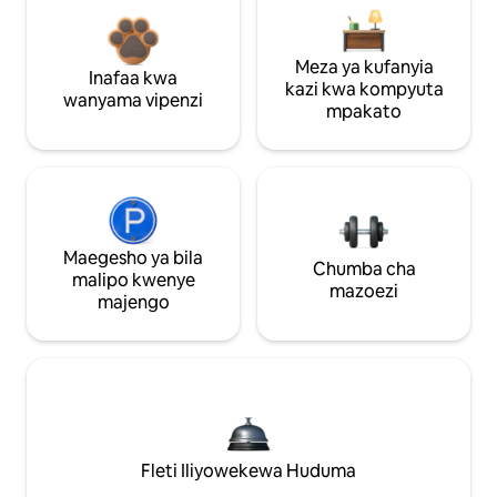
Meza ya kufanyia
Inafaa kwa
kazi kwa kompyuta
wanyama vipenzi
mpakato
Maegesho ya bila
Chumba cha
malipo kwenye
mazoezi
majengo
Fleti Iliyowekewa Huduma