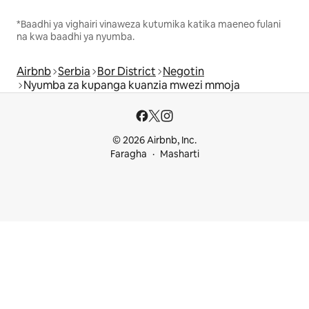
*Baadhi ya vighairi vinaweza kutumika katika maeneo fulani
na kwa baadhi ya nyumba.
Airbnb
Serbia
Bor District
Negotin
Nyumba za kupanga kuanzia mwezi mmoja
© 2026 Airbnb, Inc.
Faragha
Masharti