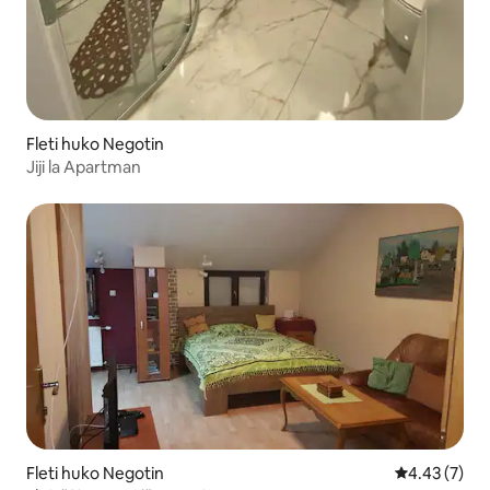
Fleti huko Negotin
Jiji la Apartman
Fleti huko Negotin
Ukadiriaji wa
4.43 (7)