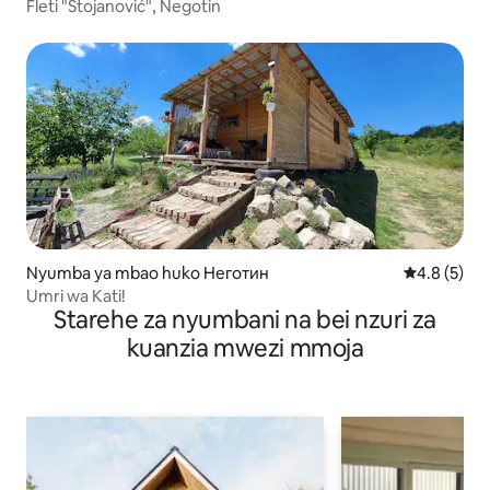
Fleti "Stojanović", Negotin
Nyumba ya mbao huko Неготин
Ukadiriaji w
4.8 (5)
Umri wa Kati!
Starehe za nyumbani na bei nzuri za
kuanzia mwezi mmoja