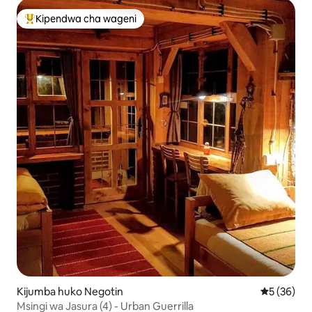
Kipendwa cha wageni
Kipendwa maarufu cha wageni
Kijumba huko Negotin
Ukadiriaji 
5 (36)
Msingi wa Jasura (4) - Urban Guerrilla